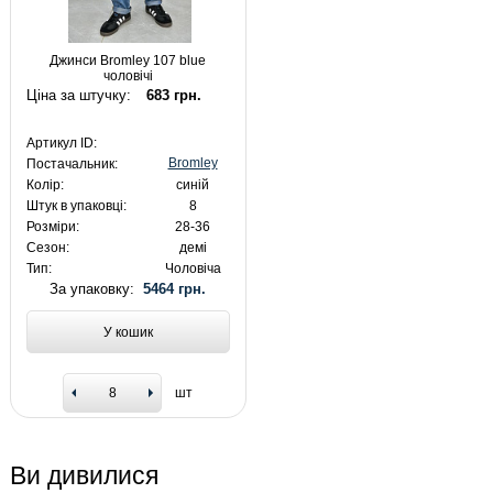
Джинси Bromley 107 blue
чоловічі
Ціна за штучку:
683 грн.
Артикул ID:
Bromley
Постачальник:
Колір:
синій
Штук в упаковці:
8
Розміри:
28-36
Сезон:
демі
Тип:
Чоловіча
За упаковку:
5464 грн.
У кошик
шт
Ви дивилися