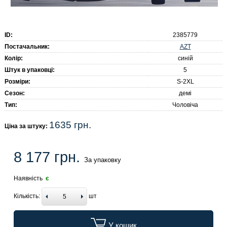
ID:
2385779
AZT
Постачальник:
Колір:
синій
Штук в упаковці:
5
Розміри:
S-2XL
Сезон:
демі
Тип:
Чоловіча
1635 грн.
Ціна за штуку:
8 177 грн.
За упаковку
Наявність
є
Кількість:
шт
У кошик