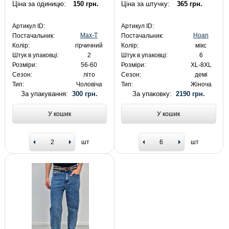
Ціна за одиницю:
150 грн.
Ціна за штучку:
365 грн.
Артикул ID:
Артикул ID:
Max-T
Hoan
Постачальник:
Постачальник:
Колір:
гірчичний
Колір:
мікс
Штук в упаковці:
2
Штук в упаковці:
6
Розміри:
56-60
Розміри:
XL-8XL
Сезон:
літо
Сезон:
демі
Тип:
Чоловіча
Тип:
Жіноча
За упакування:
300 грн.
За упаковку:
2190 грн.
У кошик
У кошик
шт
шт