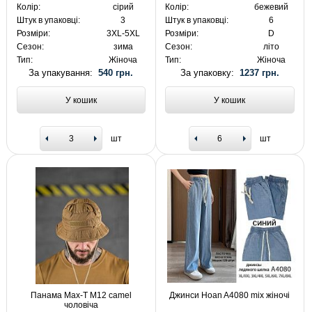
Колір:
сірий
Колір:
бежевий
Штук в упаковці:
3
Штук в упаковці:
6
Розміри:
3XL-5XL
Розміри:
D
Сезон:
зима
Сезон:
літо
Тип:
Жіноча
Тип:
Жіноча
За упакування:
540 грн.
За упаковку:
1237 грн.
У кошик
У кошик
шт
шт
Панама Max-T M12 camel
Джинси Hoan A4080 mix жіночі
чоловіча