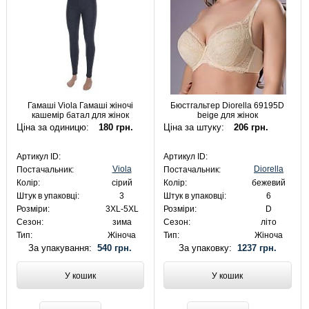
Гамаші Viola Гамаші жіночі
Бюстгальтер Diorella 69195D
кашемір батал для жінок
beige для жінок
Ціна за одиницю:
180 грн.
Ціна за штуку:
206 грн.
Артикул ID:
Артикул ID:
Viola
Diorella
Постачальник:
Постачальник:
Колір:
сірий
Колір:
бежевий
Штук в упаковці:
3
Штук в упаковці:
6
Розміри:
3XL-5XL
Розміри:
D
Сезон:
зима
Сезон:
літо
Тип:
Жіноча
Тип:
Жіноча
За упакування:
540 грн.
За упаковку:
1237 грн.
У кошик
У кошик