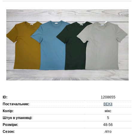
ID:
1208655
BEKIi
Постачальник:
Колір:
мікс
Штук в упаковці:
5
Розміри:
48-56
Сезон:
літо