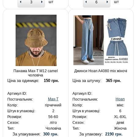
шт
шт
Панама Max-T M12 camel
Джинси Hoan A4080 mix жіночі
чоловіча
Ціна за одиницю:
150 грн.
Ціна за штучку:
365 грн.
Артикул ID:
Артикул ID:
Max-T
Hoan
Постачальник:
Постачальник:
Колір:
гірчичний
Колір:
мікс
Штук в упаковці:
2
Штук в упаковці:
6
Розміри:
56-60
Розміри:
XL-8XL
Сезон:
літо
Сезон:
демі
Тип:
Чоловіча
Тип:
Жіноча
За упакування:
300 грн.
За упаковку:
2190 грн.