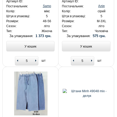
Артикул ID:
Артикул ID:
Samo
Алія
Постачальник:
Постачальник:
Колір:
мікс
Колір:
сірий
Штук в упаковці:
5
Штук в упаковці:
5
Розміри:
48-56
Розміри:
M-3XL
Сезон:
літо
Сезон:
літо
Тип:
Жіноча
Тип:
Чоловіча
За упакування:
1 373 грн.
За упакування:
575 грн.
У кошик
У кошик
шт
шт