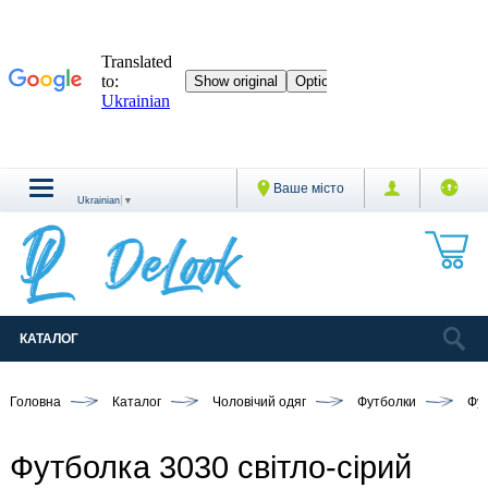
Ваше місто
Ukrainian
▼
КАТАЛОГ
Головна
Каталог
Чоловічий одяг
Футболки
Фут
Футболка 3030 світло-сірий