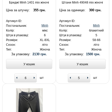
Бриджі Minh 1401 mix жіночі
Штани Minh 49048 mix жіночі
Ціна за штучку:
355 грн.
Ціна за одиницю:
300 грн.
Артикул ID:
Артикул ID:
Minh
Minh
Постачальник:
Постачальник:
Колір:
мікс
Колір:
блакитний
Штук в упаковці:
6
Штук в упаковці:
5
Розміри:
XL-8XL
Розміри:
58-66
Сезон:
літо
Сезон:
літо
Тип:
Жіноча
Тип:
Жіноча
За упаковку:
2130 грн.
За упаковку:
1500 грн.
У кошик
У кошик
шт
шт