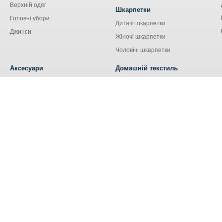
Верхній одяг
Шкарпетки
Головні убори
Дитячі шкарпетки
Джинси
Жіночі шкарпетки
Чоловічі шкарпетки
Аксесуари
Домашній текстиль
Сумки
Кухонний текстиль
Аксесуари для сім'ї
Наволочки
Ремені та пояси
Наматрацники
Шнурки
Носові хустки
Ковдри