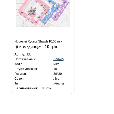
Носовий Хустка Shawls P100 mix
10 грн.
Ціна за одиницю:
Артикул ID:
Shawls
Постачальник:
Колір:
мікс
Штук в упаковці:
10
Розміри:
30*30
Сезон:
літо
Тип:
Жіноча
За упакування:
100 грн.