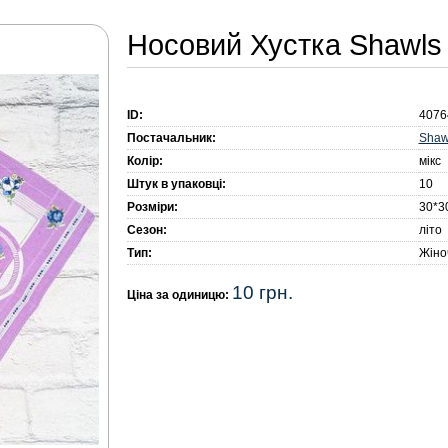
Носовий Хустка Shawls
ID:
4076
Shaw
Постачальник:
Колір:
мікс
Штук в упаковці:
10
Розміри:
30*3
Сезон:
літо
Тип:
Жіно
10 грн.
Ціна за одиницю: