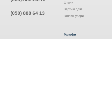
Штани
Верхній одяг
(050) 888 64 13
Головні убори
Гольфи
Жіночі гольфи
Чоловічі гольфи
Труси ALEXA
© Інтернет-магазин одягу, 2025