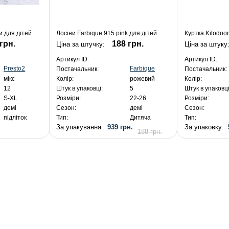
и для дітей
Лосіни Farbique 915 pink для дітей
Куртка Kilodoor
грн.
188 грн.
Ціна за штучку:
Ціна за штуку
Артикул ID:
Артикул ID:
Presto2
Farbique
Постачальник:
Постачальник:
мікс
Колір:
рожевий
Колір:
12
Штук в упаковці:
5
Штук в упаковці
S-XL
Розміри:
22-26
Розміри:
демі
Сезон:
демі
Сезон:
підліток
Тип:
Дитяча
Тип:
.
За упакування:
939 грн.
За упаковку:
188 грн.