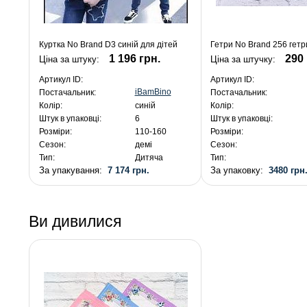
Куртка No Brand D3 синій для дітей
Гетри No Brand 256 гетр
1 196 грн.
290 
Ціна за штуку:
Ціна за штучку:
Артикул ID:
Артикул ID:
iBamBino
Постачальник:
Постачальник:
Колір:
синій
Колір:
Штук в упаковці:
6
Штук в упаковці:
Розміри:
110-160
Розміри:
Сезон:
демі
Сезон:
Тип:
Дитяча
Тип:
За упакування:
7 174 грн.
За упаковку:
3480 грн
1 196 грн.
Ви дивилися