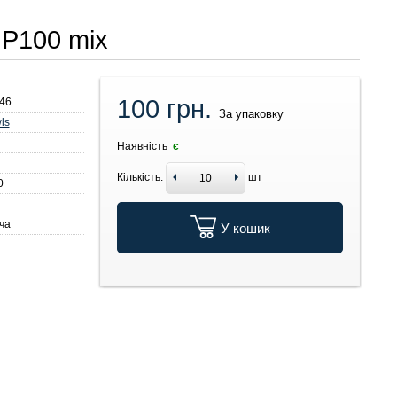
 P100 mix
100 грн.
46
За упаковку
ls
Наявність
є
Кількість:
шт
0
ча
У кошик