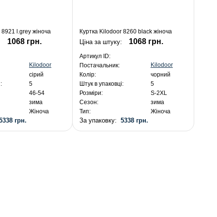
 8921 l.grey жіноча
Куртка Kilodoor 8260 black жіноча
1068 грн.
1068 грн.
:
Ціна за штуку:
Артикул ID:
Kilodoor
Kilodoor
Постачальник:
сірий
Колір:
чорний
:
5
Штук в упаковці:
5
46-54
Розміри:
S-2XL
зима
Сезон:
зима
Жіноча
Тип:
Жіноча
5338 грн.
За упаковку:
5338 грн.