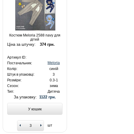
Костюм Meloria 2588 navy для
дітей
Ціна за штучку:
374 грн.
Артикул ID:
Meloria
Постачальник:
Колір:
синій
Штук в упаковці:
3
Розміри:
0.3-1
Сезон:
зима
Тип:
Дитяча
За упаковку:
1122 грн.
У кошик
шт