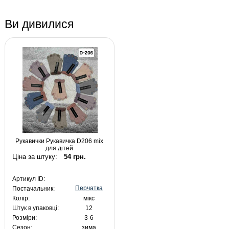
Ви дивилися
Рукавички Рукавичка D206 mix
для дітей
Ціна за штуку:
54 грн.
Артикул ID:
Перчатка
Постачальник:
Колір:
мікс
Штук в упаковці:
12
Розміри:
3-6
Сезон:
зима