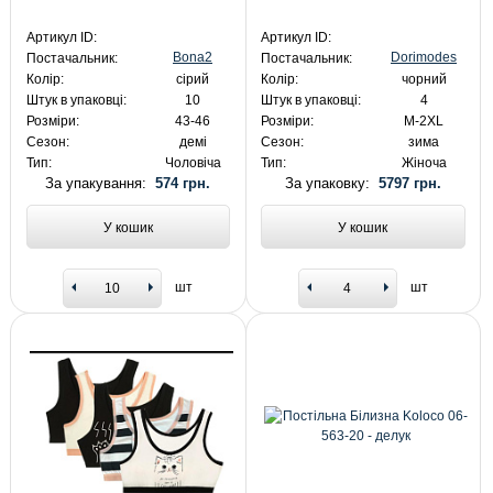
Артикул ID:
Артикул ID:
Bona2
Dorimodes
Постачальник:
Постачальник:
Колір:
сірий
Колір:
чорний
Штук в упаковці:
10
Штук в упаковці:
4
Розміри:
43-46
Розміри:
M-2XL
Сезон:
демі
Сезон:
зима
Тип:
Чоловіча
Тип:
Жіноча
За упакування:
574 грн.
За упаковку:
5797 грн.
У кошик
У кошик
шт
шт