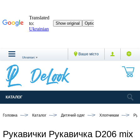
Ваше місто
Ukrainian
▼
КАТАЛОГ
Головна
Каталог
Дитячий одяг
Хлопчикам
Рук
Рукавички Рукавичка D206 mix