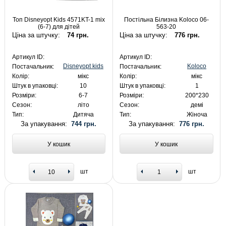
Топ Disneyopt Kids 4571KT-1 mix
Постільна Білизна Koloco 06-
(6-7) для дітей
563-20
Ціна за штучку:
74 грн.
Ціна за штучку:
776 грн.
Артикул ID:
Артикул ID:
Disneyopt kids
Koloco
Постачальник:
Постачальник:
Колір:
мікс
Колір:
мікс
Штук в упаковці:
10
Штук в упаковці:
1
Розміри:
6-7
Розміри:
200*230
Сезон:
літо
Сезон:
демі
Тип:
Дитяча
Тип:
Жіноча
За упакування:
744 грн.
За упакування:
776 грн.
У кошик
У кошик
шт
шт