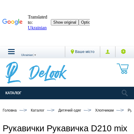
Ваше місто
Ukrainian
▼
КАТАЛОГ
Головна
Каталог
Дитячий одяг
Хлопчикам
Рук
Рукавички Рукавичка D210 mix