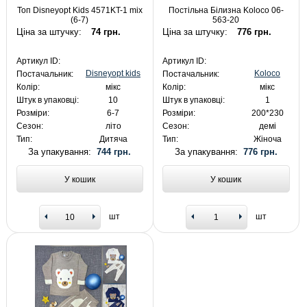
Топ Disneyopt Kids 4571KT-1 mix
Постільна Білизна Koloco 06-
(6-7)
563-20
Ціна за штучку:
74 грн.
Ціна за штучку:
776 грн.
Артикул ID:
Артикул ID:
Disneyopt kids
Koloco
Постачальник:
Постачальник:
Колір:
мікс
Колір:
мікс
Штук в упаковці:
10
Штук в упаковці:
1
Розміри:
6-7
Розміри:
200*230
Сезон:
літо
Сезон:
демі
Тип:
Дитяча
Тип:
Жіноча
За упакування:
744 грн.
За упакування:
776 грн.
У кошик
У кошик
шт
шт