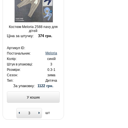
Костюм Meloria 2588 navy для
дітей
Ціна за штучку:
374 грн.
Артикул ID:
Meloria
Постачальник:
Колір:
синій
Штук в упаковці:
3
Розміри:
0.3-1
Сезон:
зима
Тип:
Дитяча
За упаковку:
1122 грн.
У кошик
шт