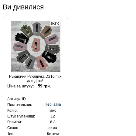
Ви дивилися
Рукавички Рукавичка D210 mix
для дітей
Ціна за штуку:
59 грн.
Артикул ID:
Перчатка
Постачальник:
Колір:
мікс
Штук в упаковці:
12
Розміри:
6-8
Сезон:
зима
Тип:
Дитяча