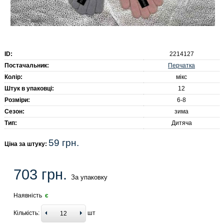
ID:
2214127
Перчатка
Постачальник:
Колір:
мікс
Штук в упаковці:
12
Розміри:
6-8
Сезон:
зима
Тип:
Дитяча
59 грн.
Ціна за штуку:
703 грн.
За упаковку
Наявність
є
Кількість:
шт