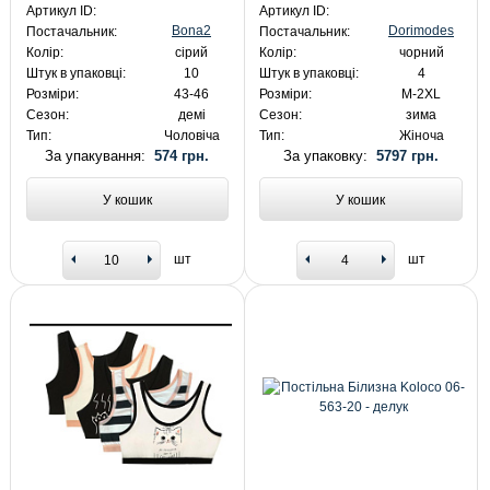
Артикул ID:
Артикул ID:
Bona2
Dorimodes
Постачальник:
Постачальник:
Колір:
сірий
Колір:
чорний
Штук в упаковці:
10
Штук в упаковці:
4
Розміри:
43-46
Розміри:
M-2XL
Сезон:
демі
Сезон:
зима
Тип:
Чоловіча
Тип:
Жіноча
За упакування:
574 грн.
За упаковку:
5797 грн.
У кошик
У кошик
шт
шт