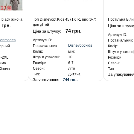
 black жіноча
Топ Disneyopt Kids 4571KT-1 mix (6-7)
Постільна Біли
для дітей
 грн.
Ціна за штучк
74 грн.
Ціна за штучку:
Артикул ID:
orimodes
Артикул ID:
Постачальник:
Disneyopt kids
Постачальник:
орний
Колір:
Колір:
мікс
Штук в упаковці
Штук в упаковці:
10
-2XL
Розміри:
Розміри:
6-7
има
Сезон:
Сезон:
літо
іноча
Тип:
.
За упакуванн
Тип:
Дитяча
За упакування:
744 грн.