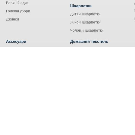
Верхній одяг
Шкарпетки
Головні убори
Дитячі шкарпетки
Джинси
Жіночі шкарпетки
Чоловічі шкарпетки
Аксесуари
Домашній текстиль
Сумки
Кухонний текстиль
Аксесуари для сім'ї
Наволочки
Ремені та пояси
Наматрацники
Шнурки
Носові хустки
Ковдри