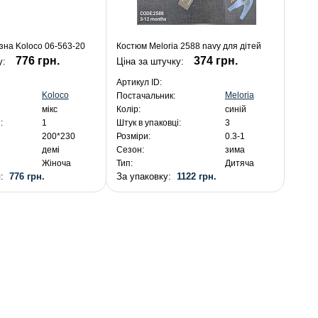
зна Koloco 06-563-20
Костюм Meloria 2588 navy для дітей
776 грн.
374 грн.
у:
Ціна за штучку:
Артикул ID:
Koloco
Meloria
Постачальник:
мікс
Колір:
синій
:
1
Штук в упаковці:
3
200*230
Розміри:
0.3-1
демі
Сезон:
зима
Жіноча
Тип:
Дитяча
я:
776 грн.
За упаковку:
1122 грн.