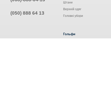
Штани
Верхній одяг
(050) 888 64 13
Головні убори
Гольфи
Жіночі гольфи
Чоловічі гольфи
Труси ALEXA
© Інтернет-магазин одягу, 2025