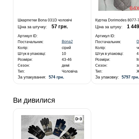
Шкарпетки Bona 031D чоловічі
Куртка Dorimodes 8077-7
57 грн.
1 449
Ціна за штучку:
Ціна за штуку:
Артикул ID:
Артикул ID:
Bona2
D
Постачальник:
Постачальник:
Колір:
сірий
Колір:
ч
Штук в упаковці:
10
Штук в упаковці:
4
Розміри:
43-46
Розміри:
M
Сезон:
демі
Сезон:
з
Тип:
Чоловіча
Тип:
Ж
За упакування:
574 грн.
За упаковку:
5797 грн
Ви дивилися