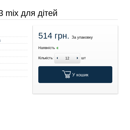
 mix для дітей
514 грн.
За упаковку
а
Наявність
є
Кількість:
шт
У кошик