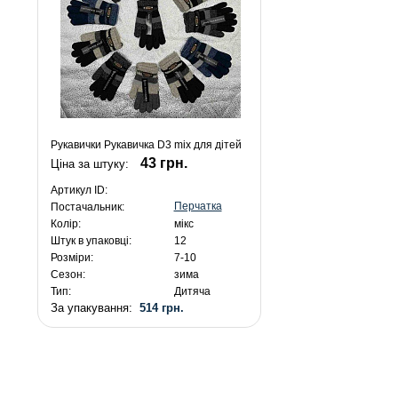
Рукавички Рукавичка D3 mix для дітей
43 грн.
Ціна за штуку:
Артикул ID:
Перчатка
Постачальник:
Колір:
мікс
Штук в упаковці:
12
Розміри:
7-10
Сезон:
зима
Тип:
Дитяча
За упакування:
514 грн.