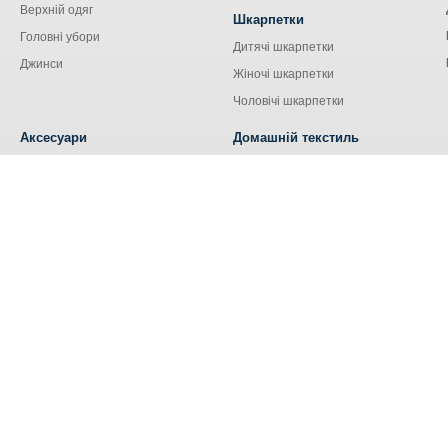
Верхній одяг
Шкарпетки
Головні убори
Дитячі шкарпетки
Джинси
Жіночі шкарпетки
Чоловічі шкарпетки
Аксесуари
Домашній текстиль
Сумки
Кухонний текстиль
Аксесуари для сім'ї
Наволочки
Ремені та пояси
Наматрацники
Шнурки
Носові хустки
Ковдри