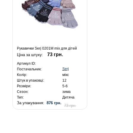
Рукавички Serj 0201M mix для дітей
73 грн.
Ціна за штуку:
Артикул ID:
Serj
Постачальник:
Колір:
мікс
Штук в упаковці:
12
Розміри:
5-6
Сезон:
зима
Тип:
Дитяча
За упакування:
876 грн.
73 грн.