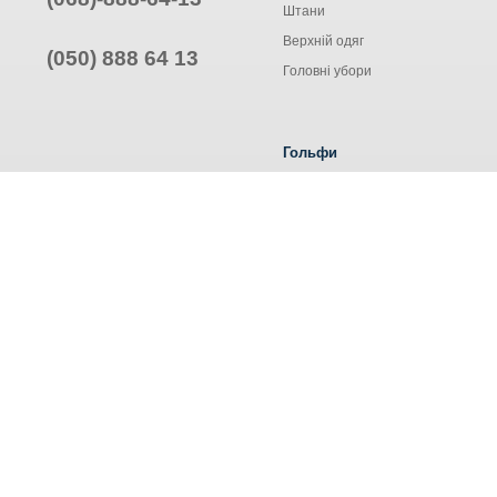
Штани
Верхній одяг
(050) 888 64 13
Головні убори
Гольфи
Жіночі гольфи
Чоловічі гольфи
Труси ALEXA
© Інтернет-магазин одягу, 2025