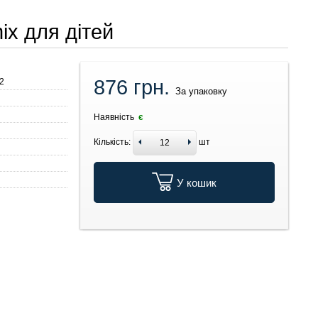
ix для дітей
876 грн.
2
За упаковку
Наявність
є
Кількість:
шт
У кошик