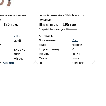
амаші жіночі кашемір
Термобілизна Алія 1847 black для
к
чоловіків
180 грн.
195 грн.
:
Ціна за штуку:
200 грн.
Старий Ціна за штуку:
Viola
Артикул ID:
Алія
Постачальник:
сірий
Колір:
чорний
:
3
Штук в упаковці:
6
3XL-5XL
Розміри:
46-54
зима
Сезон:
зима
Жіноча
я:
540 грн.
Тип:
Чоловіча
За упакування:
1 170 грн.