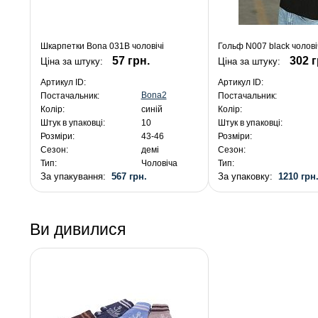
Шкарпетки Bona 031B чоловічі
Гольф N007 black чолов
57 грн.
302 г
Ціна за штуку:
Ціна за штуку:
Артикул ID:
Артикул ID:
Bona2
Постачальник:
Постачальник:
Колір:
синій
Колір:
Штук в упаковці:
10
Штук в упаковці:
Розміри:
43-46
Розміри:
Сезон:
демі
Сезон:
Тип:
Чоловіча
Тип:
За упакування:
567 грн.
За упаковку:
1210 грн
Ви дивилися