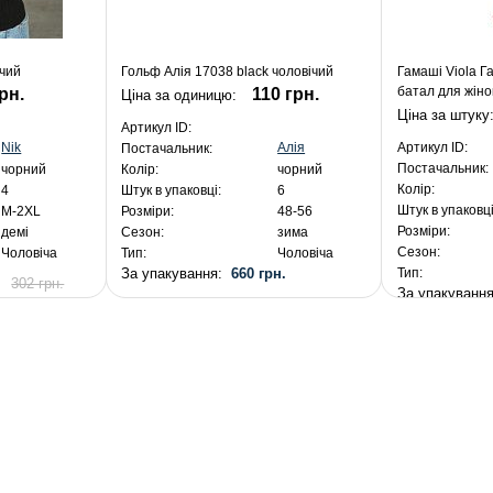
ічий
Гольф Алія 17038 black чоловічий
Гамаші Viola Г
батал для жіно
рн.
110 грн.
Ціна за одиницю:
Ціна за штуку
Артикул ID:
Nik
Алія
Артикул ID:
Постачальник:
Постачальник:
чорний
Колір:
чорний
Колір:
4
Штук в упаковці:
6
Штук в упаковці
M-2XL
Розміри:
48-56
Розміри:
демі
Сезон:
зима
Сезон:
Чоловіча
Тип:
Чоловіча
.
За упакування:
660 грн.
Тип:
302 грн.
За упакуванн