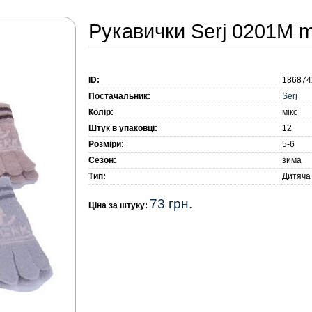
Рукавички Serj 0201M m
ID:
186874
Serj
Постачальник:
Колір:
мікс
Штук в упаковці:
12
Розміри:
5-6
Сезон:
зима
Тип:
Дитяча
73 грн.
Ціна за штуку: