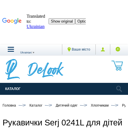
Ваше місто
Ukrainian
▼
КАТАЛОГ
Головна
Каталог
Дитячий одяг
Хлопчикам
Рук
Рукавички Serj 0241L для дітей