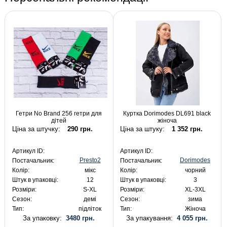
Гетри No Brand 256 гетри для
Куртка Dorimodes DL691 black
дітей
жіноча
Ціна за штучку:
290 грн.
Ціна за штуку:
1 352 грн.
Артикул ID:
Артикул ID:
Presto2
Dorimodes
Постачальник:
Постачальник:
Колір:
мікс
Колір:
чорний
Штук в упаковці:
12
Штук в упаковці:
3
Розміри:
S-XL
Розміри:
XL-3XL
Сезон:
демі
Сезон:
зима
Тип:
підліток
Тип:
Жіноча
За упаковку:
3480 грн.
За упакування:
4 055 грн.