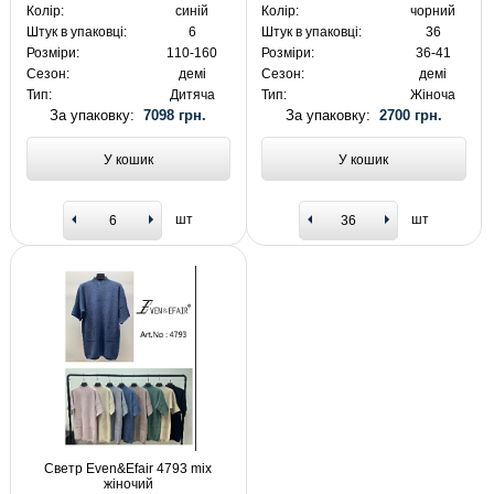
Колір:
синій
Колір:
чорний
Штук в упаковці:
6
Штук в упаковці:
36
Розміри:
110-160
Розміри:
36-41
Сезон:
демі
Сезон:
демі
Тип:
Дитяча
Тип:
Жіноча
За упаковку:
7098 грн.
За упаковку:
2700 грн.
У кошик
У кошик
шт
шт
Светр Even&Efair 4793 mix
жіночий