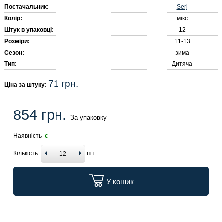
Serj
Постачальник:
Колір:
мікс
Штук в упаковці:
12
Розміри:
11-13
Сезон:
зима
Тип:
Дитяча
71 грн.
Ціна за штуку:
854 грн.
За упаковку
Наявність
є
Кількість:
шт
У кошик