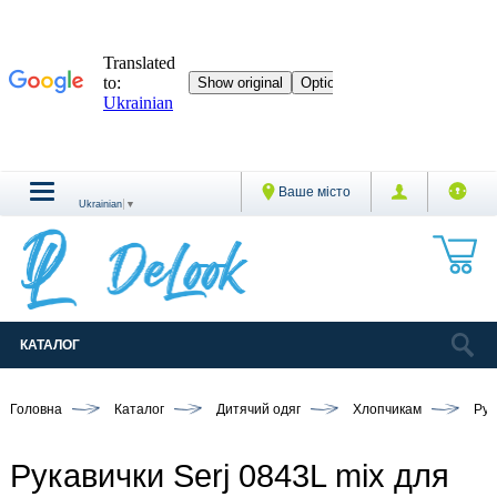
Ваше місто
Ukrainian
▼
КАТАЛОГ
Головна
Каталог
Дитячий одяг
Хлопчикам
Рук
Рукавички Serj 0843L mix для