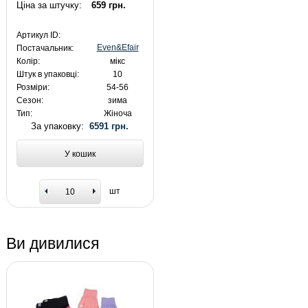
Ціна за штучку:
659 грн.
Артикул ID:
Even&Efair
Постачальник:
Колір:
мікс
Штук в упаковці:
10
Розміри:
54-56
Сезон:
зима
Тип:
Жіноча
За упаковку:
6591 грн.
У кошик
шт
Ви дивилися