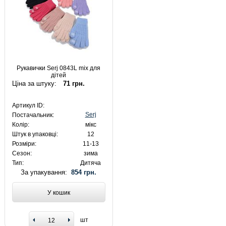
Рукавички Serj 0843L mix для
дітей
Ціна за штуку:
71 грн.
Артикул ID:
Serj
Постачальник:
Колір:
мікс
Штук в упаковці:
12
Розміри:
11-13
Сезон:
зима
Тип:
Дитяча
За упакування:
854 грн.
У кошик
шт