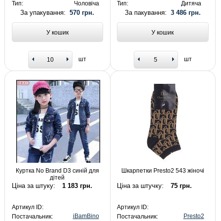
Тип:
Чоловіча
Тип:
Дитяча
За упакування:
570 грн.
За пакування:
3 486 грн.
У кошик
У кошик
шт
шт
Куртка No Brand D3 синій для
Шкарпетки Presto2 543 жіночі
дітей
Ціна за штуку:
1 183 грн.
Ціна за штучку:
75 грн.
Артикул ID:
Артикул ID:
iBamBino
Presto2
Постачальник:
Постачальник: