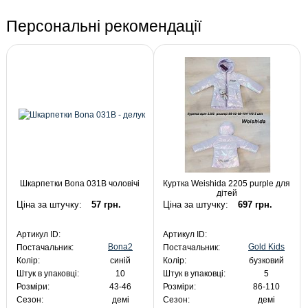
Персональні рекомендації
Шкарпетки Bona 031B чоловічі
Куртка Weishida 2205 purple для
дітей
Ціна за штучку:
57 грн.
Ціна за штучку:
697 грн.
Артикул ID:
Артикул ID:
Bona2
Gold Kids
Постачальник:
Постачальник:
Колір:
синій
Колір:
бузковий
Штук в упаковці:
10
Штук в упаковці:
5
Розміри:
43-46
Розміри:
86-110
Сезон:
демі
Сезон:
демі