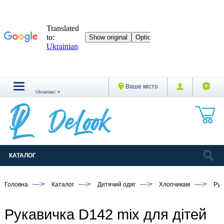
Ваше місто
Ukrainian
▼
КАТАЛОГ
Головна
Каталог
Дитячий одяг
Хлопчикам
Рук
Рукавичка D142 mix для дітей