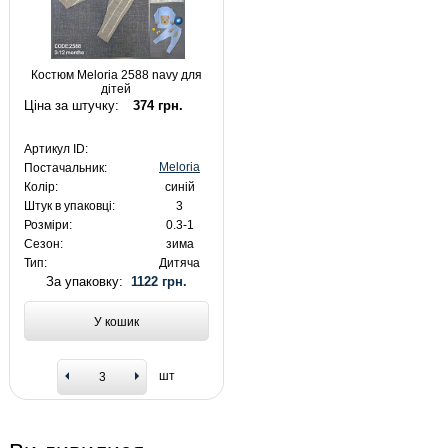
Костюм Meloria 2588 navy для
дітей
Ціна за штучку:
374 грн.
Артикул ID:
Meloria
Постачальник:
Колір:
синій
Штук в упаковці:
3
Розміри:
0.3-1
Сезон:
зима
Тип:
Дитяча
За упаковку:
1122 грн.
У кошик
шт