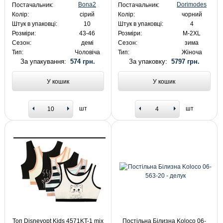
Bona2
Dorimodes
Постачальник:
Постачальник:
Колір:
сірий
Колір:
чорний
Штук в упаковці:
10
Штук в упаковці:
4
Розміри:
43-46
Розміри:
M-2XL
Сезон:
демі
Сезон:
зима
Тип:
Чоловіча
Тип:
Жіноча
За упакування:
574 грн.
За упаковку:
5797 грн.
У кошик
У кошик
шт
шт
Топ Disneyopt Kids 4571KT-1 mix
Постільна Білизна Koloco 06-