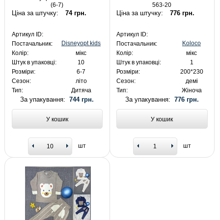
(6-7)
563-20
Ціна за штучку:
74 грн.
Ціна за штучку:
776 грн.
Артикул ID:
Артикул ID:
Disneyopt kids
Koloco
Постачальник:
Постачальник:
Колір:
мікс
Колір:
мікс
Штук в упаковці:
10
Штук в упаковці:
1
Розміри:
6-7
Розміри:
200*230
Сезон:
літо
Сезон:
демі
Тип:
Дитяча
Тип:
Жіноча
За упакування:
744 грн.
За упакування:
776 грн.
У кошик
У кошик
шт
шт