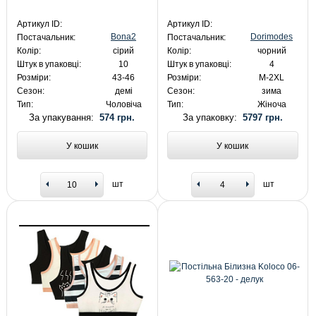
Артикул ID:
Артикул ID:
Bona2
Dorimodes
Постачальник:
Постачальник:
Колір:
сірий
Колір:
чорний
Штук в упаковці:
10
Штук в упаковці:
4
Розміри:
43-46
Розміри:
M-2XL
Сезон:
демі
Сезон:
зима
Тип:
Чоловіча
Тип:
Жіноча
За упакування:
574 грн.
За упаковку:
5797 грн.
У кошик
У кошик
шт
шт