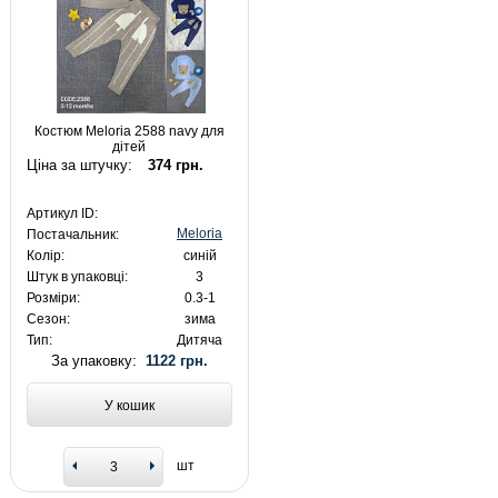
Костюм Meloria 2588 navy для
дітей
Ціна за штучку:
374 грн.
Артикул ID:
Meloria
Постачальник:
Колір:
синій
Штук в упаковці:
3
Розміри:
0.3-1
Сезон:
зима
Тип:
Дитяча
За упаковку:
1122 грн.
У кошик
шт