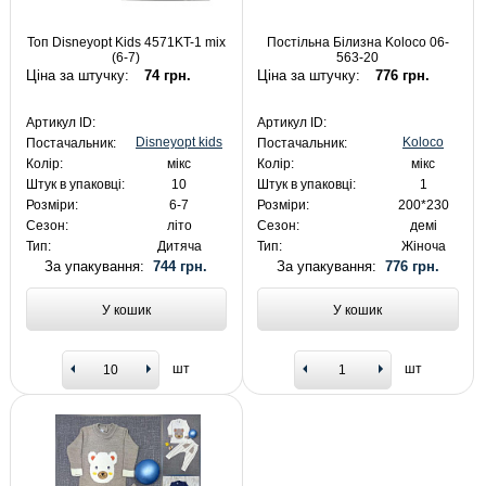
Топ Disneyopt Kids 4571KT-1 mix
Постільна Білизна Koloco 06-
(6-7)
563-20
Ціна за штучку:
74 грн.
Ціна за штучку:
776 грн.
Артикул ID:
Артикул ID:
Disneyopt kids
Koloco
Постачальник:
Постачальник:
Колір:
мікс
Колір:
мікс
Штук в упаковці:
10
Штук в упаковці:
1
Розміри:
6-7
Розміри:
200*230
Сезон:
літо
Сезон:
демі
Тип:
Дитяча
Тип:
Жіноча
За упакування:
744 грн.
За упакування:
776 грн.
У кошик
У кошик
шт
шт