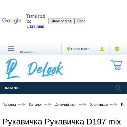
Ваше місто
Ukrainian
▼
КАТАЛОГ
Головна
Каталог
Дитячий одяг
Хлопчикам
Рук
Рукавичка Рукавичка D197 mix