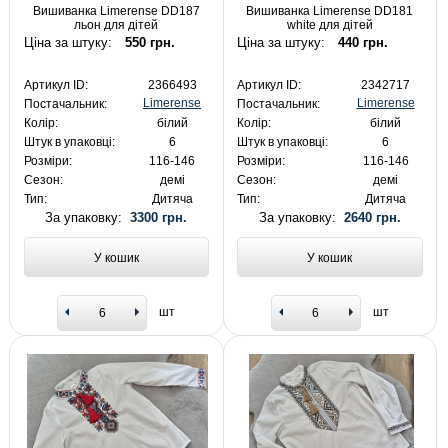
Вишиванка Limerense DD187
Вишиванка Limerense DD181
льон для дітей
white для дітей
Ціна за штуку:
550 грн.
Ціна за штуку:
440 грн.
Артикул ID:
2366493
Артикул ID:
2342717
Limerense
Limerense
Постачальник:
Постачальник:
Колір:
білий
Колір:
білий
Штук в упаковці:
6
Штук в упаковці:
6
Розміри:
116-146
Розміри:
116-146
Сезон:
демі
Сезон:
демі
Тип:
Дитяча
Тип:
Дитяча
За упаковку:
3300 грн.
За упаковку:
2640 грн.
У кошик
У кошик
шт
шт