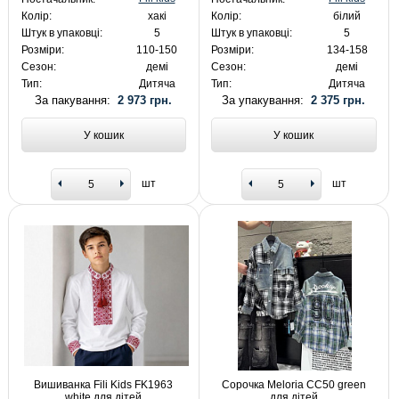
Колір:
хакі
Колір:
білий
Штук в упаковці:
5
Штук в упаковці:
5
Розміри:
110-150
Розміри:
134-158
Сезон:
демі
Сезон:
демі
Тип:
Дитяча
Тип:
Дитяча
За пакування:
2 973 грн.
За упакування:
2 375 грн.
У кошик
У кошик
шт
шт
Вишиванка Fili Kids FK1963
Сорочка Meloria CC50 green
white для дітей
для дітей