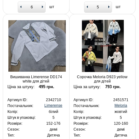
шт
шт
Вишиванка Limerense DD174
Сорочка Meloria D923 yellow
white для дітей
для дітей
Ціна за штуку:
495 грн.
Ціна за штуку:
793 грн.
Артикул ID:
2342710
Артикул ID:
2451571
Limerense
Meloria
Постачальник:
Постачальник:
Колір:
білий
Колір:
жовтий
Штук в упаковці:
5
Штук в упаковці:
5
Розміри:
152-176
Розміри:
120-160
Сезон:
демі
Сезон:
демі
Тип:
Дитяча
Тип:
Дитяча