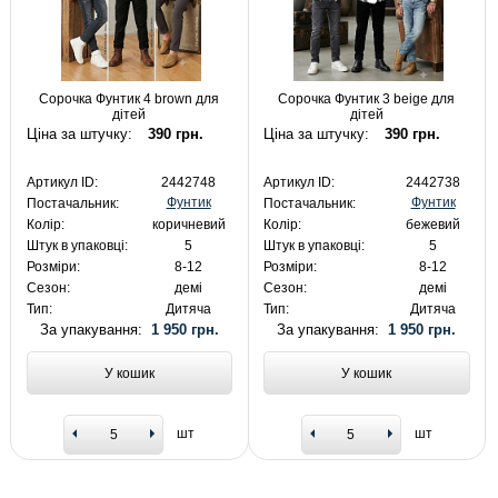
Сорочка Фунтик 4 brown для
Сорочка Фунтик 3 beige для
дітей
дітей
Ціна за штучку:
390 грн.
Ціна за штучку:
390 грн.
Артикул ID:
2442748
Артикул ID:
2442738
Фунтик
Фунтик
Постачальник:
Постачальник:
Колір:
коричневий
Колір:
бежевий
Штук в упаковці:
5
Штук в упаковці:
5
Розміри:
8-12
Розміри:
8-12
Сезон:
демі
Сезон:
демі
Тип:
Дитяча
Тип:
Дитяча
За упакування:
1 950 грн.
За упакування:
1 950 грн.
У кошик
У кошик
шт
шт