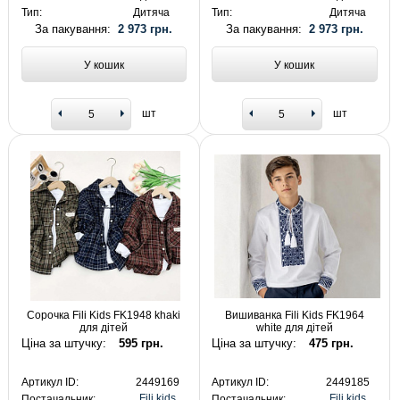
Тип:
Дитяча
Тип:
Дитяча
За пакування:
2 973 грн.
За пакування:
2 973 грн.
У кошик
У кошик
шт
шт
Сорочка Fili Kids FK1948 khaki
Вишиванка Fili Kids FK1964
для дітей
white для дітей
Ціна за штучку:
595 грн.
Ціна за штучку:
475 грн.
Артикул ID:
2449169
Артикул ID:
2449185
Fili kids
Fili kids
Постачальник:
Постачальник: