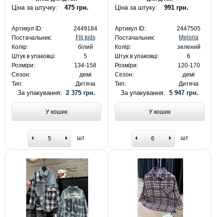
Ціна за штучку:
475 грн.
Ціна за штуку:
991 грн.
Артикул ID:
2449184
Артикул ID:
2447505
Fili kids
Meloria
Постачальник:
Постачальник:
Колір:
білий
Колір:
зелений
Штук в упаковці:
5
Штук в упаковці:
6
Розміри:
134-158
Розміри:
120-170
Сезон:
демі
Сезон:
демі
Тип:
Дитяча
Тип:
Дитяча
За упакування:
2 375 грн.
За упакування:
5 947 грн.
У кошик
У кошик
шт
шт