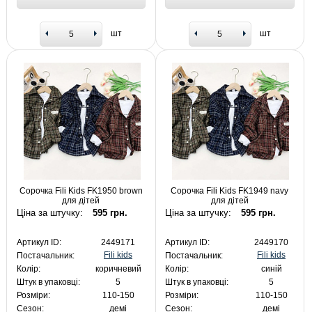
шт
шт
Сорочка Fili Kids FK1950 brown
Сорочка Fili Kids FK1949 navy
для дітей
для дітей
Ціна за штучку:
595 грн.
Ціна за штучку:
595 грн.
Артикул ID:
2449171
Артикул ID:
2449170
Fili kids
Fili kids
Постачальник:
Постачальник:
Колір:
коричневий
Колір:
синій
Штук в упаковці:
5
Штук в упаковці:
5
Розміри:
110-150
Розміри:
110-150
Сезон:
демі
Сезон:
демі