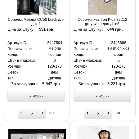
Сорочка Meloria CC50 black для
Сорочка Fashion Kids 82212
дітей
grey-wine для дітей
Ціна за штуку:
991 грн.
Ціна за штучку:
644 грн.
Артикул ID:
2447504
Артикул ID:
2445688
Meloria
Fashion kids
Постачальник:
Постачальник:
Колір:
чорний
Колір:
сірий
Штук в упаковці:
6
Штук в упаковці:
5
Розміри:
120-170
Розміри:
120-170
Сезон:
демі
Сезон:
демі
Тип:
Дитяча
Тип:
Дитяча
За упакування:
5 947 грн.
За пакування:
3 221 грн.
У кошик
У кошик
шт
шт