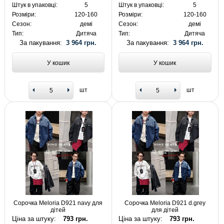
Штук в упаковці:
5
Штук в упаковці:
5
Розміри:
120-160
Розміри:
120-160
Сезон:
демі
Сезон:
демі
Тип:
Дитяча
Тип:
Дитяча
За пакування:
3 964 грн.
За пакування:
3 964 грн.
У кошик
У кошик
шт
шт
Сорочка Meloria D921 navy для
Сорочка Meloria D921 d.grey
дітей
для дітей
Ціна за штуку:
793 грн.
Ціна за штуку:
793 грн.