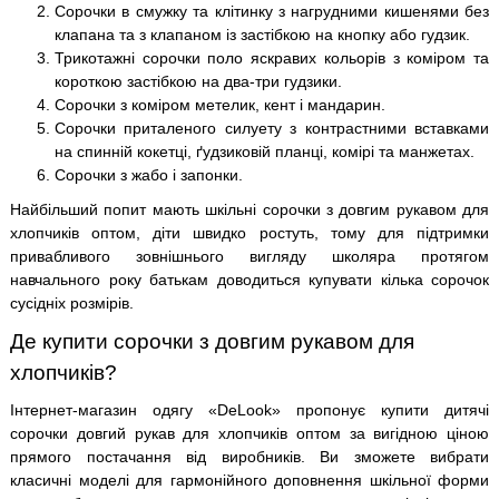
Сорочки в смужку та клітинку з нагрудними кишенями без
клапана та з клапаном із застібкою на кнопку або гудзик.
Трикотажні сорочки поло яскравих кольорів з коміром та
короткою застібкою на два-три гудзики.
Сорочки з коміром метелик, кент і мандарин.
Сорочки приталеного силуету з контрастними вставками
на спинній кокетці, ґудзиковій планці, комірі та манжетах.
Сорочки з жабо і запонки.
Найбільший попит мають шкільні сорочки з довгим рукавом для
хлопчиків оптом, діти швидко ростуть, тому для підтримки
привабливого зовнішнього вигляду школяра протягом
навчального року батькам доводиться купувати кілька сорочок
сусідніх розмірів.
Де купити сорочки з довгим рукавом для
хлопчиків?
Інтернет-магазин одягу «DeLook» пропонує купити дитячі
сорочки довгий рукав для хлопчиків оптом за вигідною ціною
прямого постачання від виробників. Ви зможете вибрати
класичні моделі для гармонійного доповнення шкільної форми