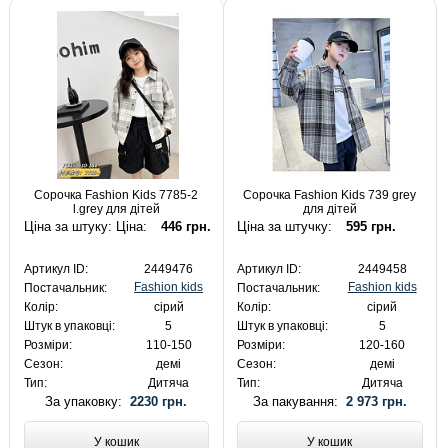
Сорочка Fashion Kids 7785-2
Сорочка Fashion Kids 739 grey
l.grey для дітей
для дітей
Ціна за штуку: Ціна:
446 грн.
Ціна за штучку:
595 грн.
Артикул ID:
2449476
Артикул ID:
2449458
Fashion kids
Fashion kids
Постачальник:
Постачальник:
Колір:
сірий
Колір:
сірий
Штук в упаковці:
5
Штук в упаковці:
5
Розміри:
110-150
Розміри:
120-160
Сезон:
демі
Сезон:
демі
Тип:
Дитяча
Тип:
Дитяча
За упаковку:
2230 грн.
За пакування:
2 973 грн.
У кошик
У кошик