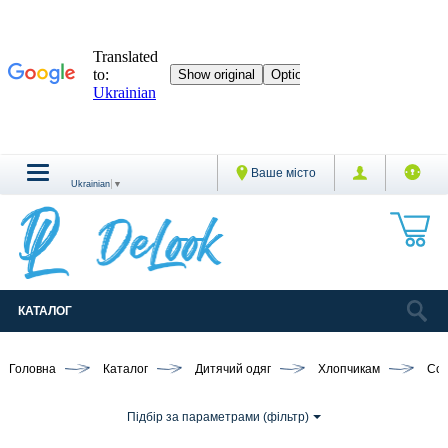
Ваше місто
Ukrainian
▼
КАТАЛОГ
Головна
Каталог
Дитячий одяг
Хлопчикам
Сор
Підбір за параметрами (фільтр)