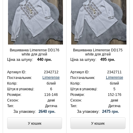
Вишиванка Limerense DD176
Вишиванка Limerense DD175
white для дітей
white для дітей
Ціна за штуку:
440 грн.
Ціна за штуку:
495 грн.
Артикул ID:
2342712
Артикул ID:
2342711
Limerense
Limerense
Постачальник:
Постачальник:
Колір:
білий
Колір:
білий
Штук в упаковці:
6
Штук в упаковці:
5
Розміри:
116-146
Розміри:
152-176
Сезон:
демі
Сезон:
демі
Тип:
Дитяча
Тип:
Дитяча
За упаковку:
2640 грн.
За упаковку:
2475 грн.
У кошик
У кошик