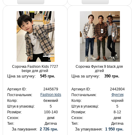
Сорочка Fashion Kids 7727
Сорочка Фунтик 9 black для
beige для дітей
дітей
Ціна за штучку:
545 грн.
Ціна за штучку:
390 грн.
Артикул ID:
2445679
Артикул ID:
2442804
Fashion kids
Фунтик
Постачальник:
Постачальник:
Колір:
бежевий
Колір:
чорний
Штук в упаковці:
5
Штук в упаковці:
5
Розміри:
100-140
Розміри:
8-12
Сезон:
демі
Сезон:
демі
Тип:
Дитяча
Тип:
Дитяча
За пакування:
2 726 грн.
За упакування:
1 950 грн.