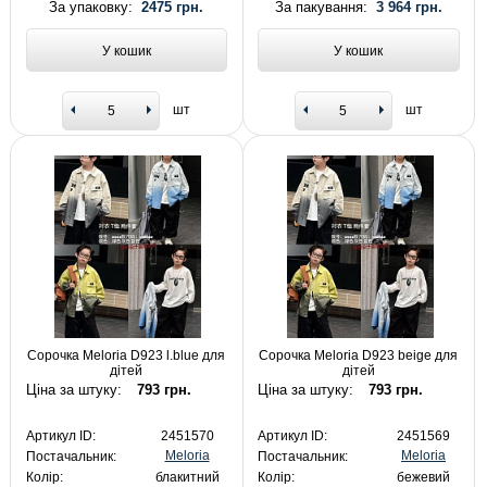
За упаковку:
2475 грн.
За пакування:
3 964 грн.
У кошик
У кошик
шт
шт
Сорочка Meloria D923 l.blue для
Сорочка Meloria D923 beige для
дітей
дітей
Ціна за штуку:
793 грн.
Ціна за штуку:
793 грн.
Артикул ID:
2451570
Артикул ID:
2451569
Meloria
Meloria
Постачальник:
Постачальник:
Колір:
блакитний
Колір:
бежевий