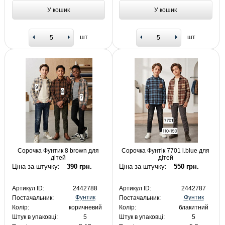
У кошик
У кошик
шт
шт
Сорочка Фунтик 8 brown для
Сорочка Фунтік 7701 l.blue для
дітей
дітей
Ціна за штучку:
390 грн.
Ціна за штучку:
550 грн.
Артикул ID:
2442788
Артикул ID:
2442787
Фунтик
Фунтик
Постачальник:
Постачальник:
Колір:
коричневий
Колір:
блакитний
Штук в упаковці:
5
Штук в упаковці:
5