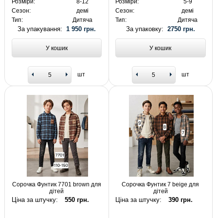
Розміри:
8-12
Розміри:
5-9
Сезон:
демі
Сезон:
демі
Тип:
Дитяча
Тип:
Дитяча
За упакування:
1 950 грн.
За упаковку:
2750 грн.
У кошик
У кошик
шт
шт
Сорочка Фунтик 7701 brown для
Сорочка Фунтик 7 beige для
дітей
дітей
Ціна за штучку:
550 грн.
Ціна за штучку:
390 грн.