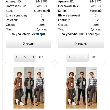
Артикул ID:
2442786
Артикул ID:
2442775
Фунтик
Фунтик
Постачальник:
Постачальник:
Колір:
коричневий
Колір:
бежевий
Штук в упаковці:
5
Штук в упаковці:
5
Розміри:
5-9
Розміри:
8-12
Сезон:
демі
Сезон:
демі
Тип:
Дитяча
Тип:
Дитяча
За упаковку:
2750 грн.
За упакування:
1 950 грн.
У кошик
У кошик
шт
шт