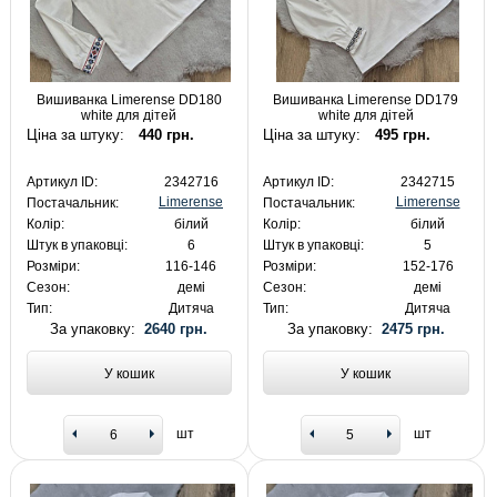
Вишиванка Limerense DD180
Вишиванка Limerense DD179
white для дітей
white для дітей
Ціна за штуку:
440 грн.
Ціна за штуку:
495 грн.
Артикул ID:
2342716
Артикул ID:
2342715
Limerense
Limerense
Постачальник:
Постачальник:
Колір:
білий
Колір:
білий
Штук в упаковці:
6
Штук в упаковці:
5
Розміри:
116-146
Розміри:
152-176
Сезон:
демі
Сезон:
демі
Тип:
Дитяча
Тип:
Дитяча
За упаковку:
2640 грн.
За упаковку:
2475 грн.
У кошик
У кошик
шт
шт