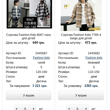
Сорочка Fashion Kids 8067 navy
Сорочка Fashion Kids 7785-4
для дітей
beige для дітей
Ціна за штучку:
644 грн.
Ціна за штучку:
473 грн.
Артикул ID:
2445687
Артикул ID:
2445682
Fashion kids
Fashion kids
Постачальник:
Постачальник:
Колір:
синій
Колір:
бежевий
Штук в упаковці:
5
Штук в упаковці:
5
Розміри:
120-160
Розміри:
110-150
Сезон:
демі
Сезон:
демі
Тип:
Дитяча
Тип:
Дитяча
За пакування:
3 221 грн.
За упаковку:
2365 грн.
У кошик
У кошик
шт
шт