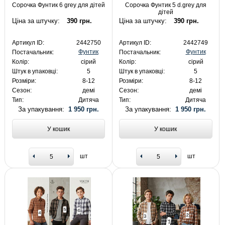
Сорочка Фунтик 6 grey для дітей
Сорочка Фунтик 5 d.grey для
дітей
Ціна за штучку:
390 грн.
Ціна за штучку:
390 грн.
Артикул ID:
2442750
Артикул ID:
2442749
Фунтик
Фунтик
Постачальник:
Постачальник:
Колір:
сірий
Колір:
сірий
Штук в упаковці:
5
Штук в упаковці:
5
Розміри:
8-12
Розміри:
8-12
Сезон:
демі
Сезон:
демі
Тип:
Дитяча
Тип:
Дитяча
За упакування:
1 950 грн.
За упакування:
1 950 грн.
У кошик
У кошик
шт
шт