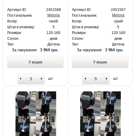
Артикул ID:
2451568
Артикул ID:
2451567
Meloria
Meloria
Постачальник:
Постачальник:
Колір:
синій
Колір:
сірий
Штук в упаковці:
5
Штук в упаковці:
5
Розміри:
120-160
Розміри:
120-160
Сезон:
демі
Сезон:
демі
Тип:
Дитяча
Тип:
Дитяча
За пакування:
3 964 грн.
За пакування:
3 964 грн.
У кошик
У кошик
шт
шт