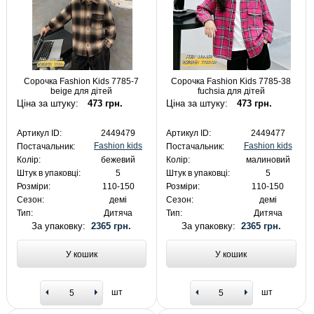
Сорочка Fashion Kids 7785-7
Сорочка Fashion Kids 7785-38
beige для дітей
fuchsia для дітей
Ціна за штуку:
473 грн.
Ціна за штуку:
473 грн.
Артикул ID:
2449479
Артикул ID:
2449477
Fashion kids
Fashion kids
Постачальник:
Постачальник:
Колір:
бежевий
Колір:
малиновий
Штук в упаковці:
5
Штук в упаковці:
5
Розміри:
110-150
Розміри:
110-150
Сезон:
демі
Сезон:
демі
Тип:
Дитяча
Тип:
Дитяча
За упаковку:
2365 грн.
За упаковку:
2365 грн.
У кошик
У кошик
шт
шт