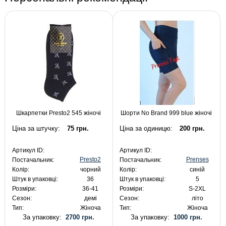
Шкарпетки Presto2 545 жіночі
Шорти No Brand 999 blue жіночі
Ціна за штучку:
75 грн.
Ціна за одиницю:
200 грн.
Артикул ID:
Артикул ID:
Presto2
Prenses
Постачальник:
Постачальник:
Колір:
чорний
Колір:
синій
Штук в упаковці:
36
Штук в упаковці:
5
Розміри:
36-41
Розміри:
S-2XL
Сезон:
демі
Сезон:
літо
Тип:
Жіноча
Тип:
Жіноча
За упаковку:
2700 грн.
За упаковку:
1000 грн.