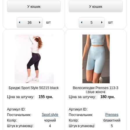
У кошик
У кошик
шт
шт
Бриджі Sport Style 50215 black
Велосипедки Prenses 113-3
l.blue жіночі
Ціна за штучку:
155 грн.
Ціна за штучку:
180 грн.
Артикул ID:
Артикул ID:
Sport style
Prenses
Постачальник:
Постачальник:
Колір:
чорний
Колір:
блакитний
Штук в упаковці:
4
Штук в упаковці:
5