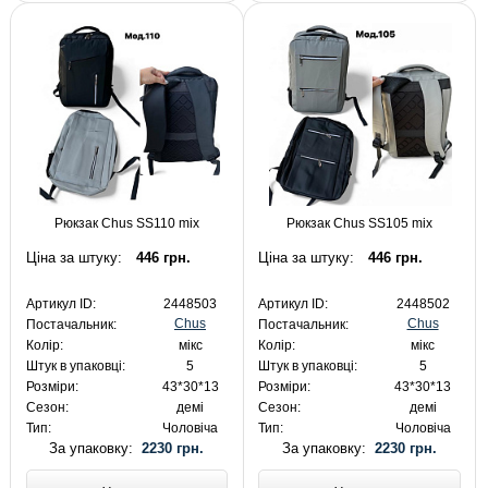
Рюкзак Chus SS110 mix
Рюкзак Chus SS105 mix
Ціна за штуку:
446 грн.
Ціна за штуку:
446 грн.
Артикул ID:
2448503
Артикул ID:
2448502
Chus
Chus
Постачальник:
Постачальник:
Колір:
мікс
Колір:
мікс
Штук в упаковці:
5
Штук в упаковці:
5
Розміри:
43*30*13
Розміри:
43*30*13
Сезон:
демі
Сезон:
демі
Тип:
Чоловіча
Тип:
Чоловіча
За упаковку:
2230 грн.
За упаковку:
2230 грн.