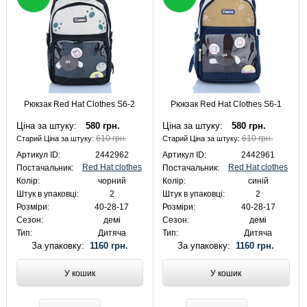
Рюкзак Red Hat Clothes S6-2
Рюкзак Red Hat Clothes S6-1
Ціна за штуку:
580 грн.
Ціна за штуку:
580 грн.
610 грн.
610 грн.
Старий Ціна за штуку:
Старий Ціна за штуку:
Артикул ID:
2442962
Артикул ID:
2442961
Red Hat clothes
Red Hat clothes
Постачальник:
Постачальник:
Колір:
чорний
Колір:
синій
Штук в упаковці:
2
Штук в упаковці:
2
Розміри:
40-28-17
Розміри:
40-28-17
Сезон:
демі
Сезон:
демі
Тип:
Дитяча
Тип:
Дитяча
За упаковку:
1160 грн.
За упаковку:
1160 грн.
У кошик
У кошик