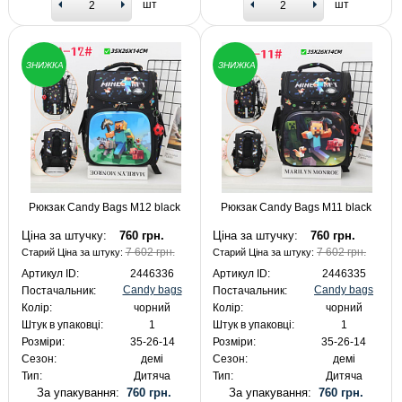
шт
шт
ЗНИЖКА
ЗНИЖКА
Рюкзак Candy Bags M12 black
Рюкзак Candy Bags M11 black
Ціна за штучку:
760 грн.
Ціна за штучку:
760 грн.
7 602 грн.
7 602 грн.
Старий Ціна за штуку:
Старий Ціна за штуку:
Артикул ID:
2446336
Артикул ID:
2446335
Candy bags
Candy bags
Постачальник:
Постачальник:
Колір:
чорний
Колір:
чорний
Штук в упаковці:
1
Штук в упаковці:
1
Розміри:
35-26-14
Розміри:
35-26-14
Сезон:
демі
Сезон:
демі
Тип:
Дитяча
Тип:
Дитяча
За упакування:
760 грн.
За упакування:
760 грн.