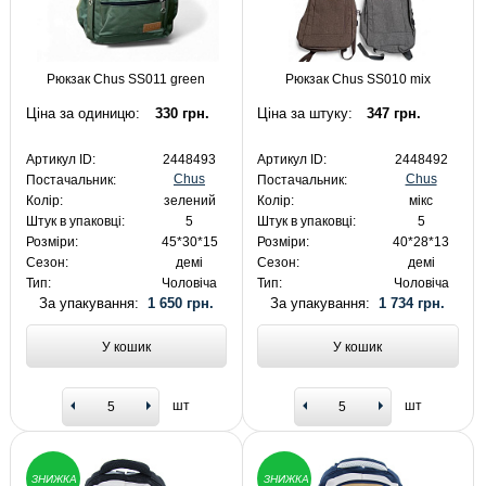
Рюкзак Chus SS011 green
Рюкзак Chus SS010 mix
Ціна за одиницю:
330 грн.
Ціна за штуку:
347 грн.
Артикул ID:
2448493
Артикул ID:
2448492
Chus
Chus
Постачальник:
Постачальник:
Колір:
зелений
Колір:
мікс
Штук в упаковці:
5
Штук в упаковці:
5
Розміри:
45*30*15
Розміри:
40*28*13
Сезон:
демі
Сезон:
демі
Тип:
Чоловіча
Тип:
Чоловіча
За упакування:
1 650 грн.
За упакування:
1 734 грн.
У кошик
У кошик
шт
шт
ЗНИЖКА
ЗНИЖКА