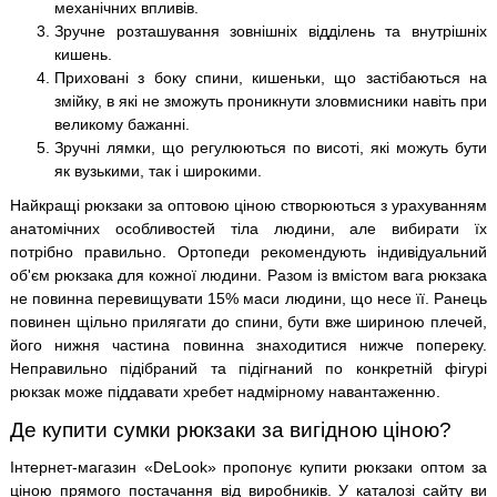
механічних впливів.
Зручне розташування зовнішніх відділень та внутрішніх
кишень.
Приховані з боку спини, кишеньки, що застібаються на
змійку, в які не зможуть проникнути зловмисники навіть при
великому бажанні.
Зручні лямки, що регулюються по висоті, які можуть бути
як вузькими, так і широкими.
Найкращі рюкзаки за оптовою ціною створюються з урахуванням
анатомічних особливостей тіла людини, але вибирати їх
потрібно правильно. Ортопеди рекомендують індивідуальний
об'єм рюкзака для кожної людини. Разом із вмістом вага рюкзака
не повинна перевищувати 15% маси людини, що несе її. Ранець
повинен щільно прилягати до спини, бути вже шириною плечей,
його нижня частина повинна знаходитися нижче попереку.
Неправильно підібраний та підігнаний по конкретній фігурі
рюкзак може піддавати хребет надмірному навантаженню.
Де купити сумки рюкзаки за вигідною ціною?
Інтернет-магазин «DeLook» пропонує купити рюкзаки оптом за
ціною прямого постачання від виробників. У каталозі сайту ви