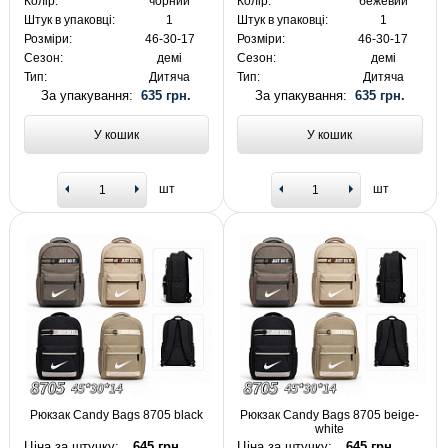
Колір:
чорний
Колір:
бежевий
Штук в упаковці:
1
Штук в упаковці:
1
Розміри:
46-30-17
Розміри:
46-30-17
Сезон:
демі
Сезон:
демі
Тип:
Дитяча
Тип:
Дитяча
За упакування:
635 грн.
За упакування:
635 грн.
У кошик
У кошик
шт
шт
Рюкзак Candy Bags 8705 black
Рюкзак Candy Bags 8705 beige-
white
Ціна за штучку:
645 грн.
Ціна за штучку:
645 грн.