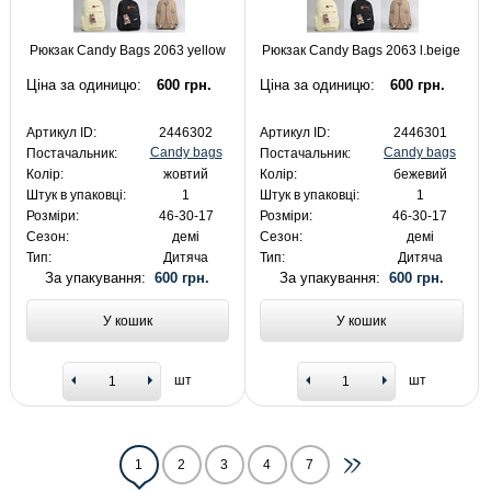
Рюкзак Candy Bags 2063 yellow
Рюкзак Candy Bags 2063 l.beige
Ціна за одиницю:
600 грн.
Ціна за одиницю:
600 грн.
Артикул ID:
2446302
Артикул ID:
2446301
Candy bags
Candy bags
Постачальник:
Постачальник:
Колір:
жовтий
Колір:
бежевий
Штук в упаковці:
1
Штук в упаковці:
1
Розміри:
46-30-17
Розміри:
46-30-17
Сезон:
демі
Сезон:
демі
Тип:
Дитяча
Тип:
Дитяча
За упакування:
600 грн.
За упакування:
600 грн.
У кошик
У кошик
шт
шт
1
2
3
4
7