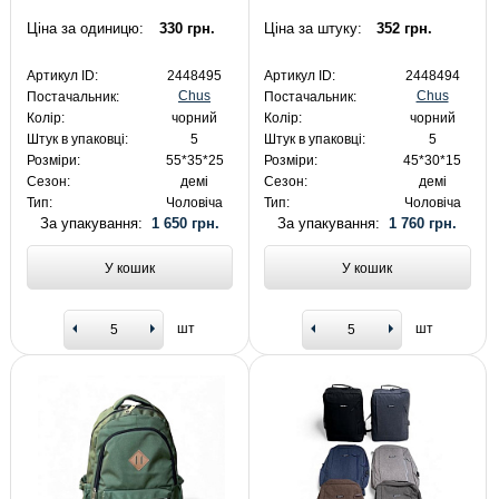
Ціна за одиницю:
330 грн.
Ціна за штуку:
352 грн.
Артикул ID:
2448495
Артикул ID:
2448494
Chus
Chus
Постачальник:
Постачальник:
Колір:
чорний
Колір:
чорний
Штук в упаковці:
5
Штук в упаковці:
5
Розміри:
55*35*25
Розміри:
45*30*15
Сезон:
демі
Сезон:
демі
Тип:
Чоловіча
Тип:
Чоловіча
За упакування:
1 650 грн.
За упакування:
1 760 грн.
У кошик
У кошик
шт
шт