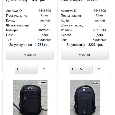
Артикул ID:
2448509
Артикул ID:
2448508
Chus
Chus
Постачальник:
Постачальник:
Колір:
чорний
Колір:
чорний
Штук в упаковці:
5
Штук в упаковці:
5
Розміри:
36*26*13
Розміри:
40*30*14
Сезон:
демі
Сезон:
демі
Тип:
Чоловіча
Тип:
Чоловіча
За упакування:
1 734 грн.
За упаковку:
3221 грн.
У кошик
У кошик
шт
шт