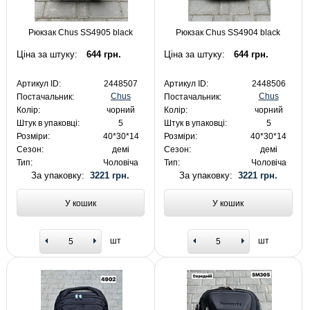
Рюкзак Chus SS4905 black
Рюкзак Chus SS4904 black
Ціна за штуку:
644 грн.
Ціна за штуку:
644 грн.
Артикул ID:
2448507
Артикул ID:
2448506
Chus
Chus
Постачальник:
Постачальник:
Колір:
чорний
Колір:
чорний
Штук в упаковці:
5
Штук в упаковці:
5
Розміри:
40*30*14
Розміри:
40*30*14
Сезон:
демі
Сезон:
демі
Тип:
Чоловіча
Тип:
Чоловіча
За упаковку:
3221 грн.
За упаковку:
3221 грн.
У кошик
У кошик
шт
шт