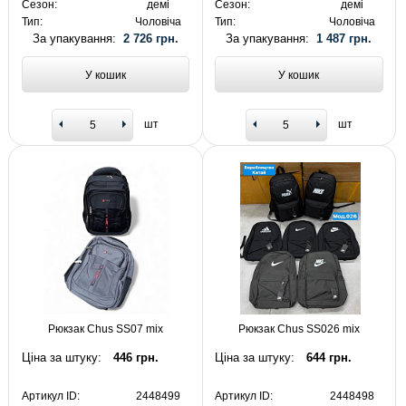
Сезон:
демі
Сезон:
демі
Тип:
Чоловіча
Тип:
Чоловіча
За упакування:
2 726 грн.
За упакування:
1 487 грн.
У кошик
У кошик
шт
шт
Рюкзак Chus SS07 mix
Рюкзак Chus SS026 mix
Ціна за штуку:
446 грн.
Ціна за штуку:
644 грн.
Артикул ID:
2448499
Артикул ID:
2448498