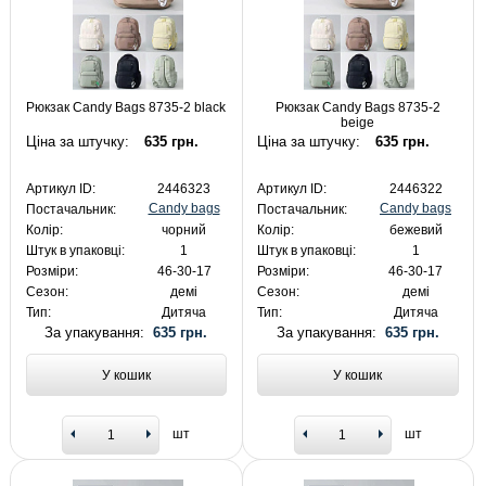
Рюкзак Candy Bags 8735-2 black
Рюкзак Candy Bags 8735-2
beige
Ціна за штучку:
635 грн.
Ціна за штучку:
635 грн.
Артикул ID:
2446323
Артикул ID:
2446322
Candy bags
Candy bags
Постачальник:
Постачальник:
Колір:
чорний
Колір:
бежевий
Штук в упаковці:
1
Штук в упаковці:
1
Розміри:
46-30-17
Розміри:
46-30-17
Сезон:
демі
Сезон:
демі
Тип:
Дитяча
Тип:
Дитяча
За упакування:
635 грн.
За упакування:
635 грн.
У кошик
У кошик
шт
шт