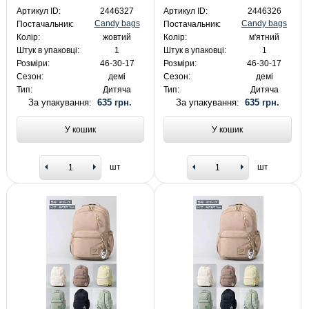
Артикул ID:
2446327
Артикул ID:
2446326
Candy bags
Candy bags
Постачальник:
Постачальник:
Колір:
жовтий
Колір:
м'ятний
Штук в упаковці:
1
Штук в упаковці:
1
Розміри:
46-30-17
Розміри:
46-30-17
Сезон:
демі
Сезон:
демі
Тип:
Дитяча
Тип:
Дитяча
За упакування:
635 грн.
За упакування:
635 грн.
У кошик
У кошик
шт
шт