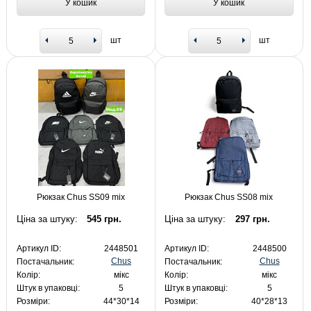
У кошик
У кошик
шт
шт
Рюкзак Chus SS09 mix
Рюкзак Chus SS08 mix
Ціна за штуку:
545 грн.
Ціна за штуку:
297 грн.
Артикул ID:
2448501
Артикул ID:
2448500
Chus
Chus
Постачальник:
Постачальник:
Колір:
мікс
Колір:
мікс
Штук в упаковці:
5
Штук в упаковці:
5
Розміри:
44*30*14
Розміри:
40*28*13