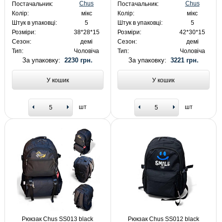
Chus
Chus
Постачальник:
Постачальник:
Колір:
мікс
Колір:
мікс
Штук в упаковці:
5
Штук в упаковці:
5
Розміри:
38*28*15
Розміри:
42*30*15
Сезон:
демі
Сезон:
демі
Тип:
Чоловіча
Тип:
Чоловіча
За упаковку:
2230 грн.
За упаковку:
3221 грн.
У кошик
У кошик
шт
шт
Рюкзак Chus SS013 black
Рюкзак Chus SS012 black