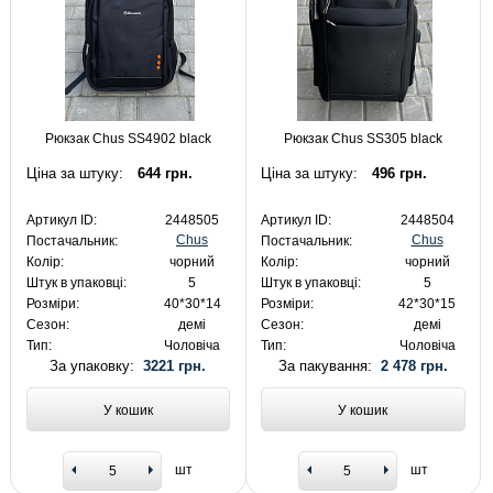
Рюкзак Chus SS4902 black
Рюкзак Chus SS305 black
Ціна за штуку:
644 грн.
Ціна за штуку:
496 грн.
Артикул ID:
2448505
Артикул ID:
2448504
Chus
Chus
Постачальник:
Постачальник:
Колір:
чорний
Колір:
чорний
Штук в упаковці:
5
Штук в упаковці:
5
Розміри:
40*30*14
Розміри:
42*30*15
Сезон:
демі
Сезон:
демі
Тип:
Чоловіча
Тип:
Чоловіча
За упаковку:
3221 грн.
За пакування:
2 478 грн.
У кошик
У кошик
шт
шт