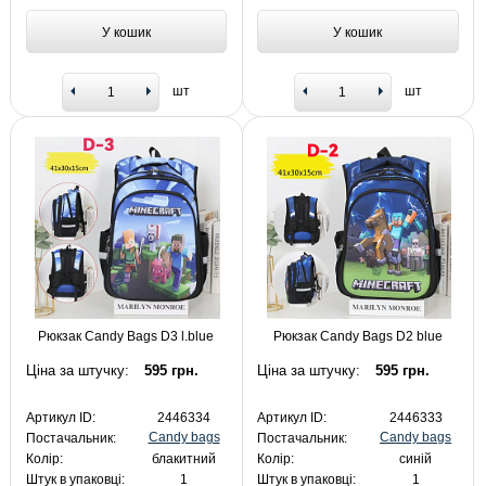
У кошик
У кошик
шт
шт
Рюкзак Candy Bags D3 l.blue
Рюкзак Candy Bags D2 blue
Ціна за штучку:
595 грн.
Ціна за штучку:
595 грн.
Артикул ID:
2446334
Артикул ID:
2446333
Candy bags
Candy bags
Постачальник:
Постачальник:
Колір:
блакитний
Колір:
синій
Штук в упаковці:
1
Штук в упаковці:
1