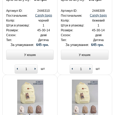
Артикул ID:
2446310
Артикул ID:
2446309
Candy bags
Candy bags
Постачальник:
Постачальник:
Колір:
чорний
Колір:
бежевий
Штук в упаковці:
1
Штук в упаковці:
1
Розміри:
45-30-14
Розміри:
45-30-14
Сезон:
демі
Сезон:
демі
Тип:
Дитяча
Тип:
Дитяча
За упакування:
645 грн.
За упакування:
645 грн.
У кошик
У кошик
шт
шт