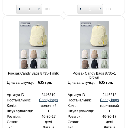
шт
шт
Рюкзак Candy Bags 8735-1 milk
Рюкзак Candy Bags 8735-1
brown
Ціна за штучку:
635 грн.
Ціна за штучку:
635 грн.
Артикул ID:
2446319
Артикул ID:
2446318
Candy bags
Candy bags
Постачальник:
Постачальник:
Колір:
молочний
Колір:
коричневий
Штук в упаковці:
1
Штук в упаковці:
1
Розміри:
46-30-17
Розміри:
46-30-17
Сезон:
демі
Сезон:
демі
Тип:
Дитяча
Тип:
Дитяча