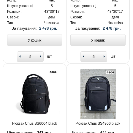
Колір:
мікс
Колір:
мікс
Штук в упаковці:
5
Штук в упаковці:
5
Розміри:
43*30*17
Розміри:
43*30*17
Сезон:
демі
Сезон:
демі
Тип:
Чоловіча
Тип:
Чоловіча
За пакування:
2 478 грн.
За пакування:
2 478 грн.
У кошик
У кошик
шт
шт
Рюкзак Chus SS6004 black
Рюкзак Chus SS4906 black
Ціна за штуку:
347 грн.
Ціна за штуку:
644 грн.