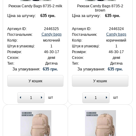
Рюкзак Candy Bags 8735-2 milk
Рюкзак Candy Bags 8735-2
brown
Ціна за штучку:
635 грн.
Ціна за штучку:
635 грн.
Артикул ID:
2446325
Артикул ID:
2446324
Candy bags
Candy bags
Постачальник:
Постачальник:
Колір:
молочний
Колір:
коричневий
Штук в упаковці:
1
Штук в упаковці:
1
Розміри:
46-30-17
Розміри:
46-30-17
Сезон:
демі
Сезон:
демі
Тип:
Дитяча
Тип:
Дитяча
За упакування:
635 грн.
За упакування:
635 грн.
У кошик
У кошик
шт
шт