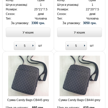
Колір:
сірий
Колір:
сірий
Штук в упаковці:
1
Штук в упаковці:
1
Розміри:
25*21*7.5
Розміри:
22*20*7.5
Сезон:
демі
Сезон:
демі
Тип:
Чоловіча
Тип:
Чоловіча
За упаковку:
3300 грн.
За упаковку:
3050 грн.
У кошик
У кошик
шт
шт
Сумка Candy Bags CB445 grey
Сумка Candy Bags CB444 grey
Ціна за штучку:
660 грн.
Ціна за штучку:
610 грн.