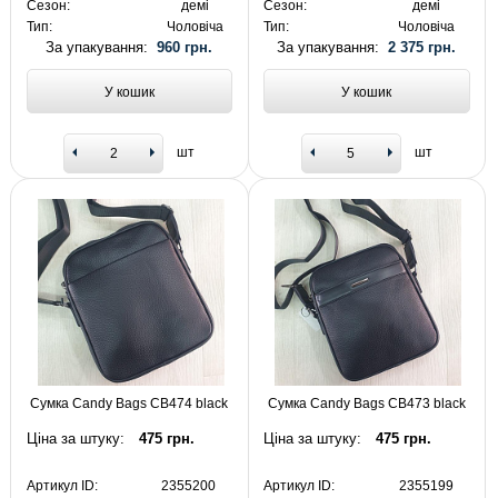
Сезон:
демі
Сезон:
демі
Тип:
Чоловіча
Тип:
Чоловіча
За упакування:
960 грн.
За упакування:
2 375 грн.
У кошик
У кошик
шт
шт
Сумка Candy Bags CB474 black
Сумка Candy Bags CB473 black
Ціна за штуку:
475 грн.
Ціна за штуку:
475 грн.
Артикул ID:
2355200
Артикул ID:
2355199