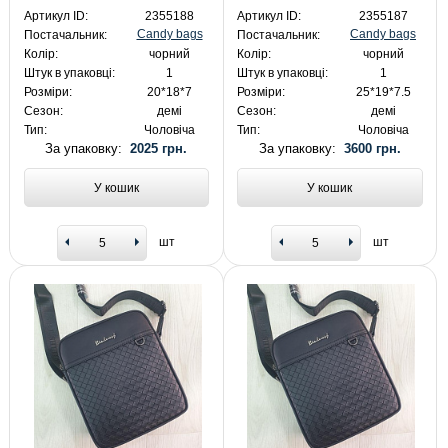
Артикул ID:
2355188
Артикул ID:
2355187
Candy bags
Candy bags
Постачальник:
Постачальник:
Колір:
чорний
Колір:
чорний
Штук в упаковці:
1
Штук в упаковці:
1
Розміри:
20*18*7
Розміри:
25*19*7.5
Сезон:
демі
Сезон:
демі
Тип:
Чоловіча
Тип:
Чоловіча
За упаковку:
2025 грн.
За упаковку:
3600 грн.
У кошик
У кошик
шт
шт