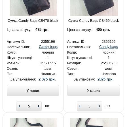
Сумка Candy Bags CB470 black
Сумка Candy Bags CB469 black
Ціна за штуку:
475 грн.
Ціна за штуку:
405 грн.
Артикул ID:
2355196
Артикул ID:
2355195
Candy bags
Candy bags
Постачальник:
Постачальник:
Колір:
чорний
Колір:
чорний
Штук в упаковці:
1
Штук в упаковці:
1
Розміри:
25*21*7.5
Розміри:
25*21*7.5
Сезон:
демі
Сезон:
демі
Тип:
Чоловіча
Тип:
Чоловіча
За упакування:
2 375 грн.
За упаковку:
2025 грн.
У кошик
У кошик
шт
шт