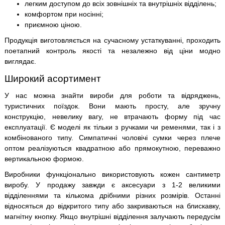
легким доступом до всіх зовнішніх та внутрішніх відділень;
комфортом при носінні;
приємною ціною.
Продукція виготовляється на сучасному устаткуванні, проходить
поетапний контроль якості та незалежно від ціни модно
виглядає.
Широкий асортимент
У нас можна знайти вироби для роботи та відряджень,
туристичних поїздок. Вони мають просту, але зручну
конструкцію, невелику вагу, не втрачають форму під час
експлуатації. Є моделі як тільки з ручками чи ременями, так і з
комбінованого типу. Симпатичні чоловічі сумки через плече
оптом реалізуються квадратною або прямокутною, переважно
вертикальною формою.
Виробники функціонально використовують кожен сантиметр
виробу. У продажу завжди є аксесуари з 1-2 великими
відділеннями та кількома дрібними різних розмірів. Останні
відносяться до відкритого типу або закриваються на блискавку,
магнітну кнопку. Якщо внутрішні відділення залучають передусім