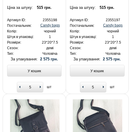
Ціна за штуку:
515 грн.
Ціна за штуку:
515 грн.
Артикул ID:
2355198
Артикул ID:
2355197
Candy bags
Candy bags
Постачальник:
Постачальник:
Колір:
чорний
Колір:
чорний
Штук в упаковці:
1
Штук в упаковці:
1
Розміри:
23*20*7.5
Розміри:
23*20*7.5
Сезон:
демі
Сезон:
демі
Тип:
Чоловіча
Тип:
Чоловіча
За упакування:
2 575 грн.
За упакування:
2 575 грн.
У кошик
У кошик
шт
шт