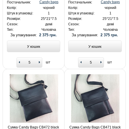
Candy bags
Candy bags
Постачальник:
Постачальник:
Колір:
чорний
Колір:
чорний
Штук в упаковці:
1
Штук в упаковці:
1
Розміри:
25*21*7.5
Розміри:
25*21*7.5
Сезон:
демі
Сезон:
демі
Тип:
Чоловіча
Тип:
Чоловіча
За упакування:
2 375 грн.
За упакування:
2 375 грн.
У кошик
У кошик
шт
шт
Сумка Candy Bags CB472 black
Сумка Candy Bags CB471 black