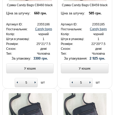
Сумка Candy Bags CB460 black
Сумка Candy Bags CB459 black
Ціна за штучку:
660 грн.
Ціна за штучку:
585 грн.
Артикул ID:
2355186
Артикул ID:
2355185
Candy bags
Candy bags
Постачальник:
Постачальник:
Колір:
чорний
Колір:
чорний
Штук в упаковці:
1
Штук в упаковці:
1
Розміри:
25*21*7.5
Розміри:
22*20*7.5
Сезон:
демі
Сезон:
демі
Тип:
Чоловіча
Тип:
Чоловіча
За упаковку:
3300 грн.
За упакування:
2 925 грн.
У кошик
У кошик
шт
шт