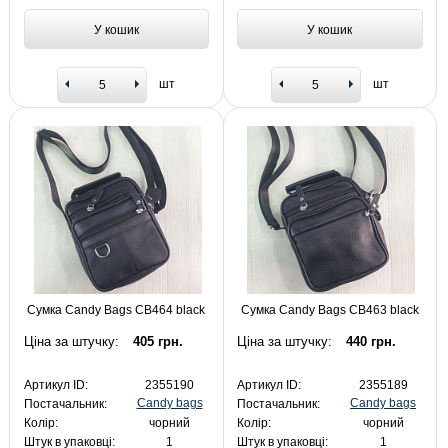
У кошик
У кошик
шт
шт
Сумка Candy Bags CB464 black
Сумка Candy Bags CB463 black
Ціна за штучку:
405 грн.
Ціна за штучку:
440 грн.
Артикул ID:
2355190
Артикул ID:
2355189
Candy bags
Candy bags
Постачальник:
Постачальник:
Колір:
чорний
Колір:
чорний
Штук в упаковці:
1
Штук в упаковці:
1