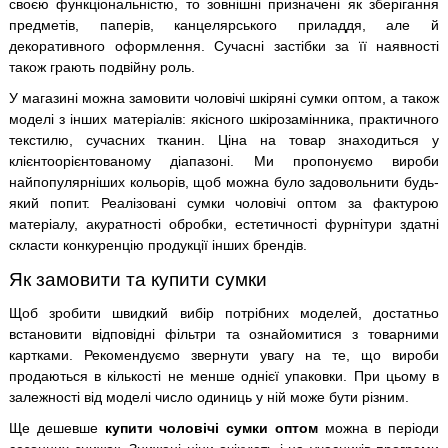
своєю функціональністю, то зовнішні призначені як зберігання
предметів, паперів, канцелярського приладдя, але й
декоративного оформлення. Сучасні застібки за її наявності
також грають подвійну роль.
У магазині можна замовити чоловічі шкіряні сумки оптом, а також
моделі з інших матеріалів: якісного шкірозамінника, практичного
текстилю, сучасних тканин. Ціна на товар знаходиться у
клієнтоорієнтованому діапазоні. Ми пропонуємо вироби
найпопулярніших кольорів, щоб можна було задовольнити будь-
який попит. Реалізовані сумки чоловічі оптом за фактурою
матеріалу, акуратності обробки, естетичності фурнітури здатні
скласти конкуренцію продукції інших брендів.
Як замовити та купити сумки
Щоб зробити швидкий вибір потрібних моделей, достатньо
встановити відповідні фільтри та ознайомитися з товарними
картками. Рекомендуємо звернути увагу на те, що вироби
продаються в кількості не менше однієї упаковки. При цьому в
залежності від моделі число одиниць у ній може бути різним.
Ще дешевше
купити чоловічі сумки оптом
можна в періоди