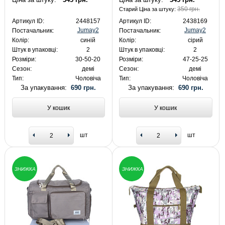
350 грн.
Старий Ціна за штуку:
Артикул ID:
2448157
Артикул ID:
2438169
Jumay2
Jumay2
Постачальник:
Постачальник:
Колір:
синій
Колір:
сірий
Штук в упаковці:
2
Штук в упаковці:
2
Розміри:
30-50-20
Розміри:
47-25-25
Сезон:
демі
Сезон:
демі
Тип:
Чоловіча
Тип:
Чоловіча
За упакування:
690 грн.
За упакування:
690 грн.
У кошик
У кошик
шт
шт
ЗНИЖКА
ЗНИЖКА