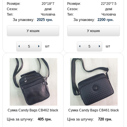
Розміри:
20*18*7
Розміри:
22*20*7.5
Сезон:
демі
Сезон:
демі
Тип:
Чоловіча
Тип:
Чоловіча
За упаковку:
2025 грн.
За упаковку:
2200 грн.
У кошик
У кошик
шт
шт
Сумка Candy Bags CB462 black
Сумка Candy Bags CB461 black
Ціна за штучку:
405 грн.
Ціна за штучку:
720 грн.