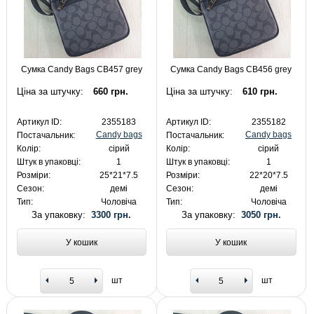
Сумка Candy Bags CB457 grey
Сумка Candy Bags CB456 grey
Ціна за штучку:
660 грн.
Ціна за штучку:
610 грн.
Артикул ID:
2355183
Артикул ID:
2355182
Candy bags
Candy bags
Постачальник:
Постачальник:
Колір:
сірий
Колір:
сірий
Штук в упаковці:
1
Штук в упаковці:
1
Розміри:
25*21*7.5
Розміри:
22*20*7.5
Сезон:
демі
Сезон:
демі
Тип:
Чоловіча
Тип:
Чоловіча
За упаковку:
3300 грн.
За упаковку:
3050 грн.
У кошик
У кошик
шт
шт