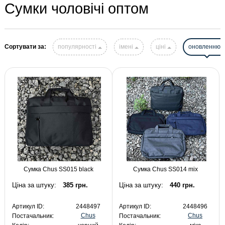
Сумки чоловічі оптом
Сортувати за:
популярності
імені
ціні
оновленню
Сумка Chus SS015 black
Сумка Chus SS014 mix
Ціна за штуку:
385 грн.
Ціна за штуку:
440 грн.
Артикул ID:
2448497
Артикул ID:
2448496
Chus
Chus
Постачальник:
Постачальник: