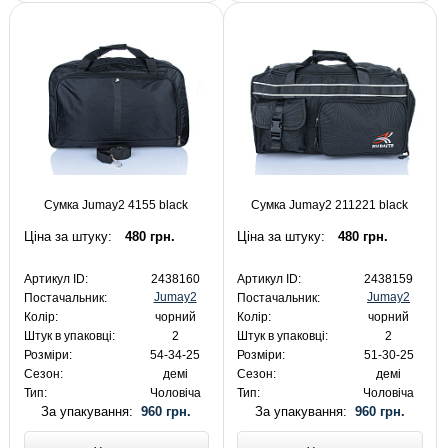
Сумка Jumay2 4155 black
Сумка Jumay2 211221 black
Ціна за штуку:
480 грн.
Ціна за штуку:
480 грн.
Артикул ID:
2438160
Артикул ID:
2438159
Jumay2
Jumay2
Постачальник:
Постачальник:
Колір:
чорний
Колір:
чорний
Штук в упаковці:
2
Штук в упаковці:
2
Розміри:
54-34-25
Розміри:
51-30-25
Сезон:
демі
Сезон:
демі
Тип:
Чоловіча
Тип:
Чоловіча
За упакування:
960 грн.
За упакування:
960 грн.