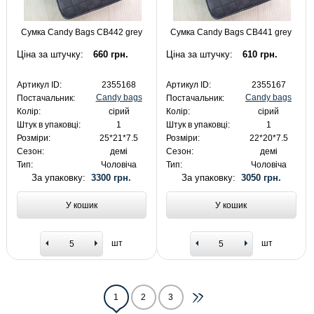
Сумка Candy Bags CB442 grey
Сумка Candy Bags CB441 grey
Ціна за штучку:
660 грн.
Ціна за штучку:
610 грн.
Артикул ID:
2355168
Артикул ID:
2355167
Candy bags
Candy bags
Постачальник:
Постачальник:
Колір:
сірий
Колір:
сірий
Штук в упаковці:
1
Штук в упаковці:
1
Розміри:
25*21*7.5
Розміри:
22*20*7.5
Сезон:
демі
Сезон:
демі
Тип:
Чоловіча
Тип:
Чоловіча
За упаковку:
3300 грн.
За упаковку:
3050 грн.
У кошик
У кошик
шт
шт
1
2
3