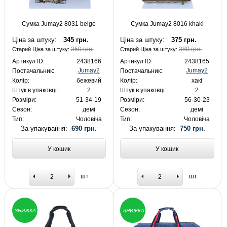
Сумка Jumay2 8031 ​​beige
Сумка Jumay2 8016 khaki
Ціна за штуку:
345 грн.
Ціна за штуку:
375 грн.
350 грн.
380 грн.
Старий Ціна за штуку:
Старий Ціна за штуку:
Артикул ID:
2438166
Артикул ID:
2438165
Jumay2
Jumay2
Постачальник:
Постачальник:
Колір:
бежевий
Колір:
хакі
Штук в упаковці:
2
Штук в упаковці:
2
Розміри:
51-34-19
Розміри:
56-30-23
Сезон:
демі
Сезон:
демі
Тип:
Чоловіча
Тип:
Чоловіча
За упакування:
690 грн.
За упакування:
750 грн.
У кошик
У кошик
шт
шт
ЗНИЖКА
ЗНИЖКА