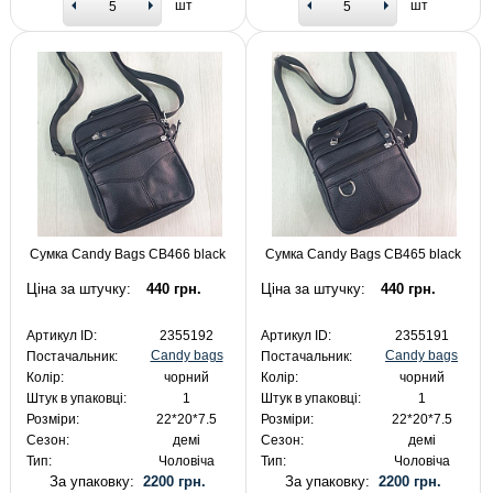
шт
шт
Сумка Candy Bags CB466 black
Сумка Candy Bags CB465 black
Ціна за штучку:
440 грн.
Ціна за штучку:
440 грн.
Артикул ID:
2355192
Артикул ID:
2355191
Candy bags
Candy bags
Постачальник:
Постачальник:
Колір:
чорний
Колір:
чорний
Штук в упаковці:
1
Штук в упаковці:
1
Розміри:
22*20*7.5
Розміри:
22*20*7.5
Сезон:
демі
Сезон:
демі
Тип:
Чоловіча
Тип:
Чоловіча
За упаковку:
2200 грн.
За упаковку:
2200 грн.