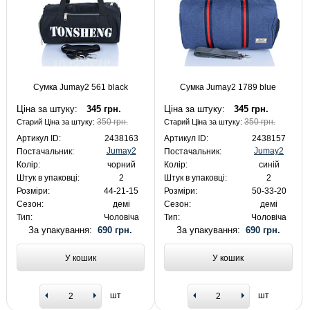
Сумка Jumay2 561 black
Сумка Jumay2 1789 blue
Ціна за штуку:
345 грн.
Ціна за штуку:
345 грн.
350 грн.
350 грн.
Старий Ціна за штуку:
Старий Ціна за штуку:
Артикул ID:
2438163
Артикул ID:
2438157
Jumay2
Jumay2
Постачальник:
Постачальник:
Колір:
чорний
Колір:
синій
Штук в упаковці:
2
Штук в упаковці:
2
Розміри:
44-21-15
Розміри:
50-33-20
Сезон:
демі
Сезон:
демі
Тип:
Чоловіча
Тип:
Чоловіча
За упакування:
690 грн.
За упакування:
690 грн.
У кошик
У кошик
шт
шт