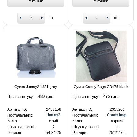
У кошик
У кошик
шт
шт
Сумка Jumay2 1831 grey
Сумка Candy Bags CB475 black
Ціна за штуку:
480 грн.
Ціна за штуку:
475 грн.
Артикул ID:
2438158
Артикул ID:
2355201
Jumay2
Candy bags
Постачальник:
Постачальник:
Колір:
сірий
Колір:
чорний
Штук в упаковці:
2
Штук в упаковці:
1
Розміри:
54-34-25
Розміри:
25*21*7.5