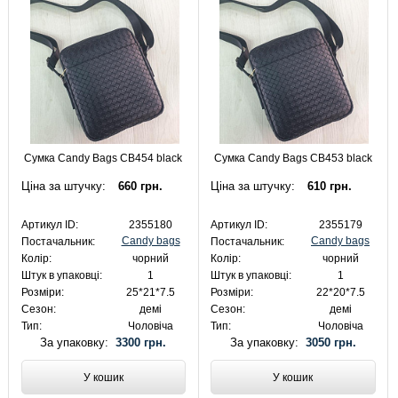
Сумка Candy Bags CB454 black
Сумка Candy Bags CB453 black
Ціна за штучку:
660 грн.
Ціна за штучку:
610 грн.
Артикул ID:
2355180
Артикул ID:
2355179
Candy bags
Candy bags
Постачальник:
Постачальник:
Колір:
чорний
Колір:
чорний
Штук в упаковці:
1
Штук в упаковці:
1
Розміри:
25*21*7.5
Розміри:
22*20*7.5
Сезон:
демі
Сезон:
демі
Тип:
Чоловіча
Тип:
Чоловіча
За упаковку:
3300 грн.
За упаковку:
3050 грн.
У кошик
У кошик