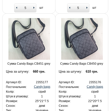
шт
шт
Сумка Candy Bags CB451 grey
Сумка Candy Bags CB450 grey
Ціна за штучку:
660 грн.
Ціна за штучку:
610 грн.
Артикул ID:
2355177
Артикул ID:
2355176
Candy bags
Candy bags
Постачальник:
Постачальник:
Колір:
сірий
Колір:
сірий
Штук в упаковці:
1
Штук в упаковці:
1
Розміри:
25*21*7.5
Розміри:
22*20*7.5
Сезон:
демі
Сезон:
демі
Тип:
Чоловіча
Тип:
Чоловіча