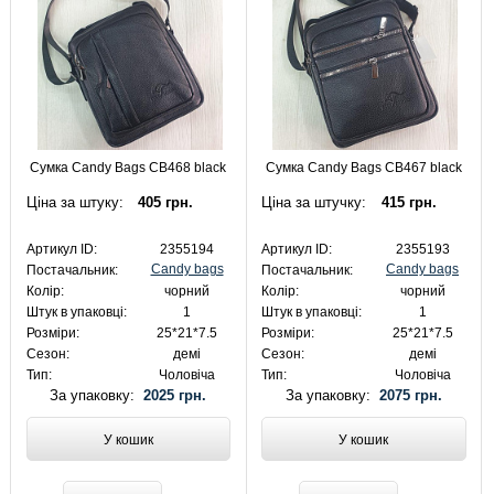
Сумка Candy Bags CB468 black
Сумка Candy Bags CB467 black
Ціна за штуку:
405 грн.
Ціна за штучку:
415 грн.
Артикул ID:
2355194
Артикул ID:
2355193
Candy bags
Candy bags
Постачальник:
Постачальник:
Колір:
чорний
Колір:
чорний
Штук в упаковці:
1
Штук в упаковці:
1
Розміри:
25*21*7.5
Розміри:
25*21*7.5
Сезон:
демі
Сезон:
демі
Тип:
Чоловіча
Тип:
Чоловіча
За упаковку:
2025 грн.
За упаковку:
2075 грн.
У кошик
У кошик