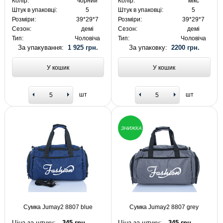
Колір:
чорний
Колір:
мікс
Штук в упаковці:
5
Штук в упаковці:
5
Розміри:
39*29*7
Розміри:
39*29*7
Сезон:
демі
Сезон:
демі
Тип:
Чоловіча
Тип:
Чоловіча
За упакування:
1 925 грн.
За упаковку:
2200 грн.
У кошик
У кошик
шт
шт
ЗНИЖКА
Сумка Jumay2 8807 blue
Сумка Jumay2 8807 grey
Ціна за штуку:
345 грн.
Ціна за штуку:
345 грн.