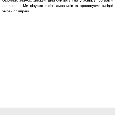
сезонних знижок. Знижені ціни очікують і на учасників програми
лояльності. Ми цінуємо своїх замовників та пропонуємо вигідні
умови співпраці.