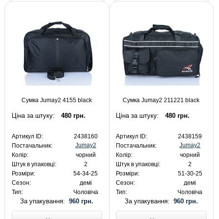
Сумка Jumay2 4155 black
Сумка Jumay2 211221 black
Ціна за штуку:
480 грн.
Ціна за штуку:
480 грн.
Артикул ID:
2438160
Артикул ID:
2438159
Jumay2
Jumay2
Постачальник:
Постачальник:
Колір:
чорний
Колір:
чорний
Штук в упаковці:
2
Штук в упаковці:
2
Розміри:
54-34-25
Розміри:
51-30-25
Сезон:
демі
Сезон:
демі
Тип:
Чоловіча
Тип:
Чоловіча
За упакування:
960 грн.
За упакування:
960 грн.