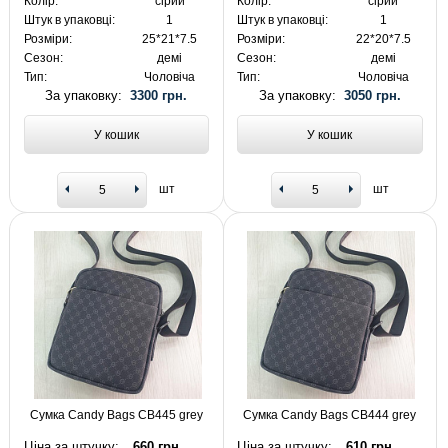
Колір:
сірий
Колір:
сірий
Штук в упаковці:
1
Штук в упаковці:
1
Розміри:
25*21*7.5
Розміри:
22*20*7.5
Сезон:
демі
Сезон:
демі
Тип:
Чоловіча
Тип:
Чоловіча
За упаковку:
3300 грн.
За упаковку:
3050 грн.
У кошик
У кошик
шт
шт
Сумка Candy Bags CB445 grey
Сумка Candy Bags CB444 grey
Ціна за штучку:
660 грн.
Ціна за штучку:
610 грн.