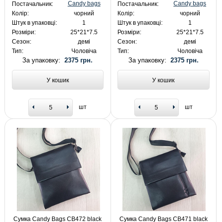
Candy bags
Candy bags
Постачальник:
Постачальник:
Колір:
чорний
Колір:
чорний
Штук в упаковці:
1
Штук в упаковці:
1
Розміри:
25*21*7.5
Розміри:
25*21*7.5
Сезон:
демі
Сезон:
демі
Тип:
Чоловіча
Тип:
Чоловіча
За упаковку:
2375 грн.
За упаковку:
2375 грн.
У кошик
У кошик
шт
шт
Сумка Candy Bags CB472 black
Сумка Candy Bags CB471 black