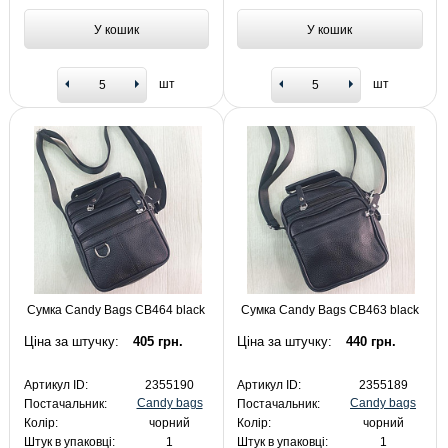
У кошик
У кошик
шт
шт
Сумка Candy Bags CB464 black
Сумка Candy Bags CB463 black
Ціна за штучку:
405 грн.
Ціна за штучку:
440 грн.
Артикул ID:
2355190
Артикул ID:
2355189
Candy bags
Candy bags
Постачальник:
Постачальник:
Колір:
чорний
Колір:
чорний
Штук в упаковці:
1
Штук в упаковці:
1