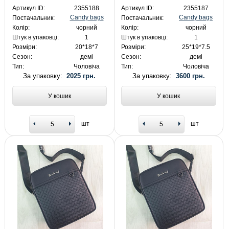
Артикул ID:
2355188
Артикул ID:
2355187
Candy bags
Candy bags
Постачальник:
Постачальник:
Колір:
чорний
Колір:
чорний
Штук в упаковці:
1
Штук в упаковці:
1
Розміри:
20*18*7
Розміри:
25*19*7.5
Сезон:
демі
Сезон:
демі
Тип:
Чоловіча
Тип:
Чоловіча
За упаковку:
2025 грн.
За упаковку:
3600 грн.
У кошик
У кошик
шт
шт