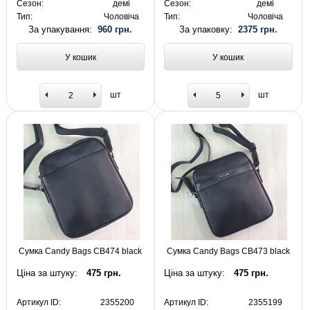
Сезон:
демі
Сезон:
демі
Тип:
Чоловіча
Тип:
Чоловіча
За упакування:
960 грн.
За упаковку:
2375 грн.
У кошик
У кошик
шт
шт
Сумка Candy Bags CB474 black
Сумка Candy Bags CB473 black
Ціна за штуку:
475 грн.
Ціна за штуку:
475 грн.
Артикул ID:
2355200
Артикул ID:
2355199