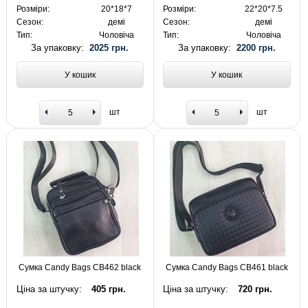
Розміри:
20*18*7
Розміри:
22*20*7.5
Сезон:
демі
Сезон:
демі
Тип:
Чоловіча
Тип:
Чоловіча
За упаковку:
2025 грн.
За упаковку:
2200 грн.
У кошик
У кошик
шт
шт
Сумка Candy Bags CB462 black
Сумка Candy Bags CB461 black
Ціна за штучку:
405 грн.
Ціна за штучку:
720 грн.