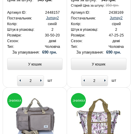
350 грн.
Старий Ціна за штуку:
Артикул ID:
2448157
Артикул ID:
2438169
Jumay2
Jumay2
Постачальник:
Постачальник:
Колір:
синій
Колір:
сірий
Штук в упаковці:
2
Штук в упаковці:
2
Розміри:
30-50-20
Розміри:
47-25-25
Сезон:
демі
Сезон:
демі
Тип:
Чоловіча
Тип:
Чоловіча
За упакування:
690 грн.
За упакування:
690 грн.
У кошик
У кошик
шт
шт
ЗНИЖКА
ЗНИЖКА