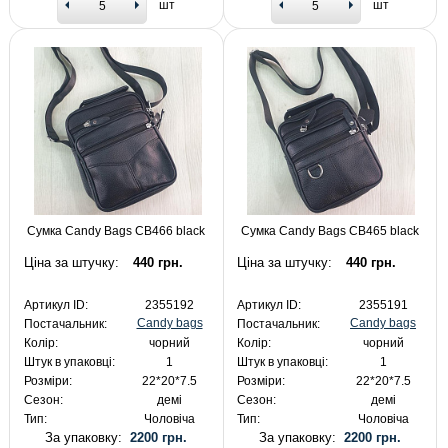
шт
шт
Сумка Candy Bags CB466 black
Сумка Candy Bags CB465 black
Ціна за штучку:
440 грн.
Ціна за штучку:
440 грн.
Артикул ID:
2355192
Артикул ID:
2355191
Candy bags
Candy bags
Постачальник:
Постачальник:
Колір:
чорний
Колір:
чорний
Штук в упаковці:
1
Штук в упаковці:
1
Розміри:
22*20*7.5
Розміри:
22*20*7.5
Сезон:
демі
Сезон:
демі
Тип:
Чоловіча
Тип:
Чоловіча
За упаковку:
2200 грн.
За упаковку:
2200 грн.