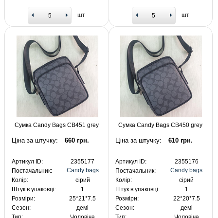
шт
шт
Сумка Candy Bags CB451 grey
Сумка Candy Bags CB450 grey
Ціна за штучку:
660 грн.
Ціна за штучку:
610 грн.
Артикул ID:
2355177
Артикул ID:
2355176
Candy bags
Candy bags
Постачальник:
Постачальник:
Колір:
сірий
Колір:
сірий
Штук в упаковці:
1
Штук в упаковці:
1
Розміри:
25*21*7.5
Розміри:
22*20*7.5
Сезон:
демі
Сезон:
демі
Тип:
Чоловіча
Тип:
Чоловіча