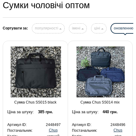
Сумки чоловічі оптом
Сортувати за:
популярності
імені
ціні
оновленню
Сумка Chus SS015 black
Сумка Chus SS014 mix
Ціна за штуку:
385 грн.
Ціна за штуку:
440 грн.
Артикул ID:
2448497
Артикул ID:
2448496
Chus
Chus
Постачальник:
Постачальник: