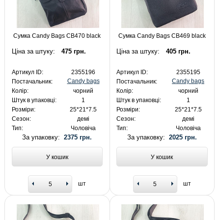
Сумка Candy Bags CB470 black
Сумка Candy Bags CB469 black
Ціна за штуку:
475 грн.
Ціна за штуку:
405 грн.
Артикул ID:
2355196
Артикул ID:
2355195
Candy bags
Candy bags
Постачальник:
Постачальник:
Колір:
чорний
Колір:
чорний
Штук в упаковці:
1
Штук в упаковці:
1
Розміри:
25*21*7.5
Розміри:
25*21*7.5
Сезон:
демі
Сезон:
демі
Тип:
Чоловіча
Тип:
Чоловіча
За упаковку:
2375 грн.
За упаковку:
2025 грн.
У кошик
У кошик
шт
шт