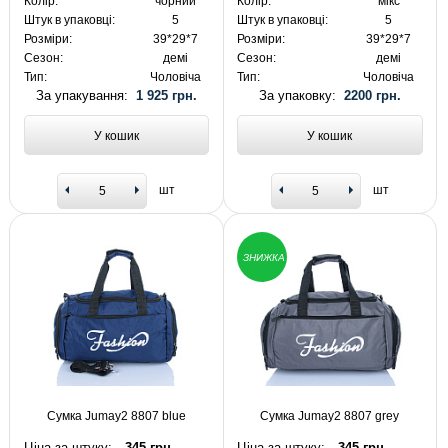
Колір:
чорний
Колір:
мікс
Штук в упаковці:
5
Штук в упаковці:
5
Розміри:
39*29*7
Розміри:
39*29*7
Сезон:
демі
Сезон:
демі
Тип:
Чоловіча
Тип:
Чоловіча
За упакування:
1 925 грн.
За упаковку:
2200 грн.
У кошик
У кошик
шт
шт
ЗНИЖКА
Сумка Jumay2 8807 blue
Сумка Jumay2 8807 grey
Ціна за штуку:
345 грн.
Ціна за штуку:
345 грн.