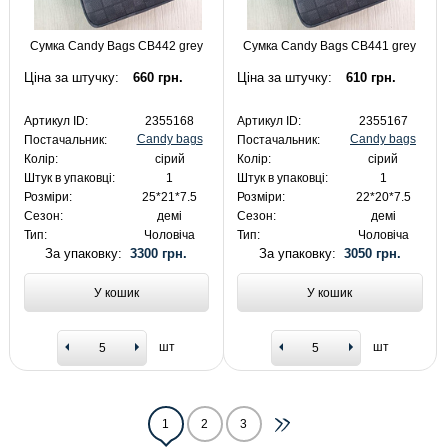
Сумка Candy Bags CB442 grey
Сумка Candy Bags CB441 grey
Ціна за штучку:
660 грн.
Ціна за штучку:
610 грн.
Артикул ID:
2355168
Артикул ID:
2355167
Candy bags
Candy bags
Постачальник:
Постачальник:
Колір:
сірий
Колір:
сірий
Штук в упаковці:
1
Штук в упаковці:
1
Розміри:
25*21*7.5
Розміри:
22*20*7.5
Сезон:
демі
Сезон:
демі
Тип:
Чоловіча
Тип:
Чоловіча
За упаковку:
3300 грн.
За упаковку:
3050 грн.
У кошик
У кошик
шт
шт
1
2
3