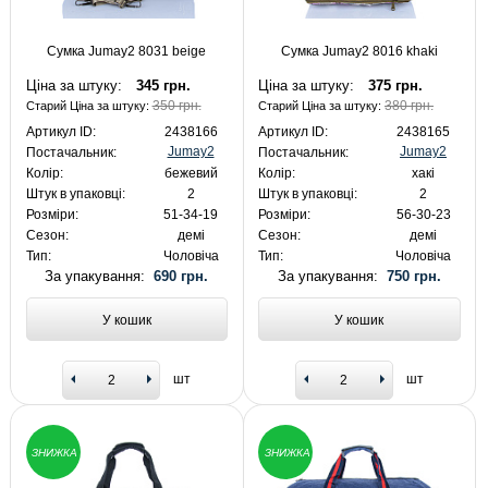
Сумка Jumay2 8031 ​​beige
Сумка Jumay2 8016 khaki
Ціна за штуку:
345 грн.
Ціна за штуку:
375 грн.
350 грн.
380 грн.
Старий Ціна за штуку:
Старий Ціна за штуку:
Артикул ID:
2438166
Артикул ID:
2438165
Jumay2
Jumay2
Постачальник:
Постачальник:
Колір:
бежевий
Колір:
хакі
Штук в упаковці:
2
Штук в упаковці:
2
Розміри:
51-34-19
Розміри:
56-30-23
Сезон:
демі
Сезон:
демі
Тип:
Чоловіча
Тип:
Чоловіча
За упакування:
690 грн.
За упакування:
750 грн.
У кошик
У кошик
шт
шт
ЗНИЖКА
ЗНИЖКА