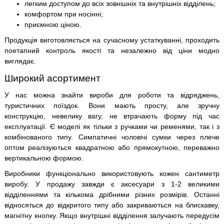
легким доступом до всіх зовнішніх та внутрішніх відділень;
комфортом при носінні;
приємною ціною.
Продукція виготовляється на сучасному устаткуванні, проходить
поетапний контроль якості та незалежно від ціни модно
виглядає.
Широкий асортимент
У нас можна знайти вироби для роботи та відряджень,
туристичних поїздок. Вони мають просту, але зручну
конструкцію, невелику вагу, не втрачають форму під час
експлуатації. Є моделі як тільки з ручками чи ременями, так і з
комбінованого типу. Симпатичні чоловічі сумки через плече
оптом реалізуються квадратною або прямокутною, переважно
вертикальною формою.
Виробники функціонально використовують кожен сантиметр
виробу. У продажу завжди є аксесуари з 1-2 великими
відділеннями та кількома дрібними різних розмірів. Останні
відносяться до відкритого типу або закриваються на блискавку,
магнітну кнопку. Якщо внутрішні відділення залучають передусім