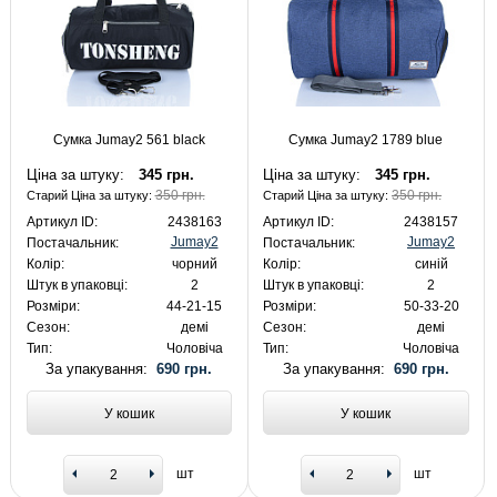
Сумка Jumay2 561 black
Сумка Jumay2 1789 blue
Ціна за штуку:
345 грн.
Ціна за штуку:
345 грн.
350 грн.
350 грн.
Старий Ціна за штуку:
Старий Ціна за штуку:
Артикул ID:
2438163
Артикул ID:
2438157
Jumay2
Jumay2
Постачальник:
Постачальник:
Колір:
чорний
Колір:
синій
Штук в упаковці:
2
Штук в упаковці:
2
Розміри:
44-21-15
Розміри:
50-33-20
Сезон:
демі
Сезон:
демі
Тип:
Чоловіча
Тип:
Чоловіча
За упакування:
690 грн.
За упакування:
690 грн.
У кошик
У кошик
шт
шт