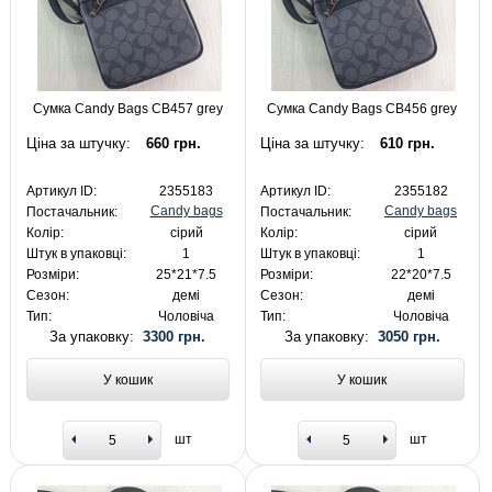
Сумка Candy Bags CB457 grey
Сумка Candy Bags CB456 grey
Ціна за штучку:
660 грн.
Ціна за штучку:
610 грн.
Артикул ID:
2355183
Артикул ID:
2355182
Candy bags
Candy bags
Постачальник:
Постачальник:
Колір:
сірий
Колір:
сірий
Штук в упаковці:
1
Штук в упаковці:
1
Розміри:
25*21*7.5
Розміри:
22*20*7.5
Сезон:
демі
Сезон:
демі
Тип:
Чоловіча
Тип:
Чоловіча
За упаковку:
3300 грн.
За упаковку:
3050 грн.
У кошик
У кошик
шт
шт