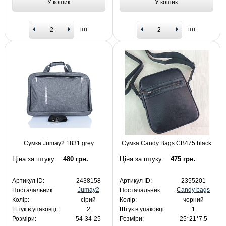
У кошик
У кошик
шт
шт
Сумка Jumay2 1831 grey
Сумка Candy Bags CB475 black
Ціна за штуку:
480 грн.
Ціна за штуку:
475 грн.
Артикул ID:
2438158
Артикул ID:
2355201
Jumay2
Candy bags
Постачальник:
Постачальник:
Колір:
сірий
Колір:
чорний
Штук в упаковці:
2
Штук в упаковці:
1
Розміри:
54-34-25
Розміри:
25*21*7.5