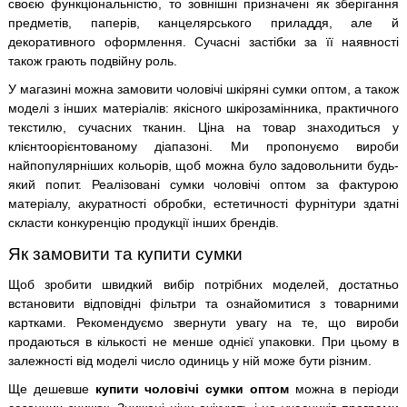
своєю функціональністю, то зовнішні призначені як зберігання
предметів, паперів, канцелярського приладдя, але й
декоративного оформлення. Сучасні застібки за її наявності
також грають подвійну роль.
У магазині можна замовити чоловічі шкіряні сумки оптом, а також
моделі з інших матеріалів: якісного шкірозамінника, практичного
текстилю, сучасних тканин. Ціна на товар знаходиться у
клієнтоорієнтованому діапазоні. Ми пропонуємо вироби
найпопулярніших кольорів, щоб можна було задовольнити будь-
який попит. Реалізовані сумки чоловічі оптом за фактурою
матеріалу, акуратності обробки, естетичності фурнітури здатні
скласти конкуренцію продукції інших брендів.
Як замовити та купити сумки
Щоб зробити швидкий вибір потрібних моделей, достатньо
встановити відповідні фільтри та ознайомитися з товарними
картками. Рекомендуємо звернути увагу на те, що вироби
продаються в кількості не менше однієї упаковки. При цьому в
залежності від моделі число одиниць у ній може бути різним.
Ще дешевше
купити чоловічі сумки оптом
можна в періоди