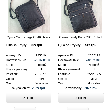
Сумка Candy Bags CB468 black
Сумка Candy Bags CB467 black
Ціна за штуку:
405 грн.
Ціна за штучку:
415 грн.
Артикул ID:
2355194
Артикул ID:
2355193
Candy bags
Candy bags
Постачальник:
Постачальник:
Колір:
чорний
Колір:
чорний
Штук в упаковці:
1
Штук в упаковці:
1
Розміри:
25*21*7.5
Розміри:
25*21*7.5
Сезон:
демі
Сезон:
демі
Тип:
Чоловіча
Тип:
Чоловіча
За упаковку:
2025 грн.
За упаковку:
2075 грн.
У кошик
У кошик