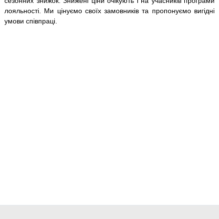
сезонних знижок. Знижені ціни очікують і на учасників програми
лояльності. Ми цінуємо своїх замовників та пропонуємо вигідні
умови співпраці.