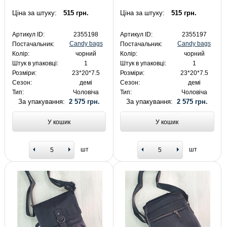
Ціна за штуку:
515 грн.
Ціна за штуку:
515 грн.
Артикул ID:
2355198
Артикул ID:
2355197
Candy bags
Candy bags
Постачальник:
Постачальник:
Колір:
чорний
Колір:
чорний
Штук в упаковці:
1
Штук в упаковці:
1
Розміри:
23*20*7.5
Розміри:
23*20*7.5
Сезон:
демі
Сезон:
демі
Тип:
Чоловіча
Тип:
Чоловіча
За упакування:
2 575 грн.
За упакування:
2 575 грн.
У кошик
У кошик
шт
шт