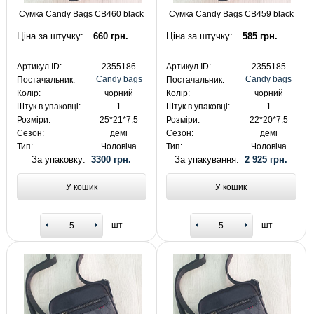
Сумка Candy Bags CB460 black
Сумка Candy Bags CB459 black
Ціна за штучку:
660 грн.
Ціна за штучку:
585 грн.
Артикул ID:
2355186
Артикул ID:
2355185
Candy bags
Candy bags
Постачальник:
Постачальник:
Колір:
чорний
Колір:
чорний
Штук в упаковці:
1
Штук в упаковці:
1
Розміри:
25*21*7.5
Розміри:
22*20*7.5
Сезон:
демі
Сезон:
демі
Тип:
Чоловіча
Тип:
Чоловіча
За упаковку:
3300 грн.
За упакування:
2 925 грн.
У кошик
У кошик
шт
шт