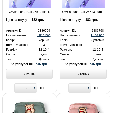
Сумка Luna-Bag 25513 black
Сумка Luna-Bag 25513 purple
Ціна за штуку:
182 грн.
Ціна за штуку:
182 грн.
Артикул ID:
2386769
Артикул ID:
2386768
Luna-bag
Luna-bag
Постачальник:
Постачальник:
Колір:
чорний
Колір:
бузковий
Штук в упаковці:
3
Штук в упаковці:
3
Розміри:
12-10-4
Розміри:
12-10-4
Сезон:
демі
Сезон:
демі
Тип:
Дитяча
Тип:
Дитяча
За упакування:
546 грн.
За упакування:
546 грн.
У кошик
У кошик
шт
шт