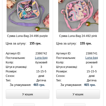
Сумка Luna-Bag 24-496 purple
Сумка Luna-Bag 24-492 pink
Ціна за штуку:
155 грн.
Ціна за штуку:
155 грн.
Артикул ID:
2386742
Артикул ID:
2386741
Luna-bag
Luna-bag
Постачальник:
Постачальник:
Колір:
бузковий
Колір:
рожевий
Штук в упаковці:
3
Штук в упаковці:
3
Розміри:
15-15-5
Розміри:
15-15-5
Сезон:
демі
Сезон:
демі
Тип:
Дитяча
Тип:
Дитяча
За упакування:
465 грн.
За упакування:
465 грн.
У кошик
У кошик