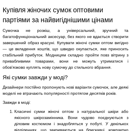
Купівля жіночих сумок оптовими
партіями за найвигіднішими цінами
Сумочка не розкіш, а універсальний, зручний та
багатофункціональний аксесуар, без якого не вдається створити
завершений образ красуні. Купувати жіночі сумки оптом вигідно
— це вкладення коштів, що швидко окупається, яке приносить
стабільний прибуток. Модницям складно пройти повз вітрину з
привабливими товарами, вони не можуть утриматися і
обов'язково куплять нову сумочку до стильного вбрання.
Які сумки завжди у моді?
Дизайнери постійно пропонують нові варіанти сумочок, але деякі
моделі не втрачають популярності протягом десятків років.
Завжди в моді:
Класичні сумки жіночі оптом з натуральної шкіри або
якісного шкірозамінника. Вони чудово поєднуються з
діловим костюмом і знадобляться у побуті. У декількох
відділеннях, що закриваються на блискавці, компактно