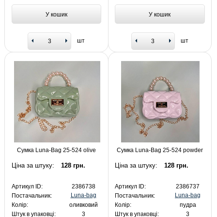
У кошик
У кошик
шт
шт
Сумка Luna-Bag 25-524 olive
Сумка Luna-Bag 25-524 powder
Ціна за штуку:
128 грн.
Ціна за штуку:
128 грн.
Артикул ID:
2386738
Артикул ID:
2386737
Luna-bag
Luna-bag
Постачальник:
Постачальник:
Колір:
оливковий
Колір:
пудра
Штук в упаковці:
3
Штук в упаковці:
3