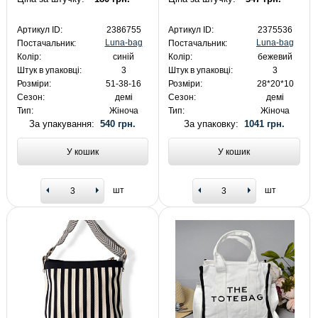
Артикул ID:
2386755
Артикул ID:
2375536
Luna-bag
Luna-bag
Постачальник:
Постачальник:
Колір:
синій
Колір:
бежевий
Штук в упаковці:
3
Штук в упаковці:
3
Розміри:
51-38-16
Розміри:
28*20*10
Сезон:
демі
Сезон:
демі
Тип:
Жіноча
Тип:
Жіноча
За упакування:
540 грн.
За упаковку:
1041 грн.
У кошик
У кошик
шт
шт