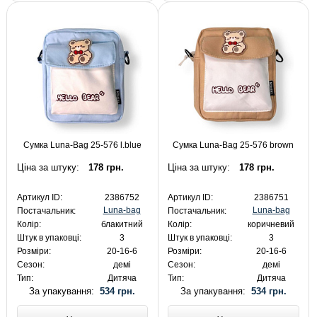
Сумка Luna-Bag 25-576 l.blue
Сумка Luna-Bag 25-576 brown
Ціна за штуку:
178 грн.
Ціна за штуку:
178 грн.
Артикул ID:
2386752
Артикул ID:
2386751
Luna-bag
Luna-bag
Постачальник:
Постачальник:
Колір:
блакитний
Колір:
коричневий
Штук в упаковці:
3
Штук в упаковці:
3
Розміри:
20-16-6
Розміри:
20-16-6
Сезон:
демі
Сезон:
демі
Тип:
Дитяча
Тип:
Дитяча
За упакування:
534 грн.
За упакування:
534 грн.