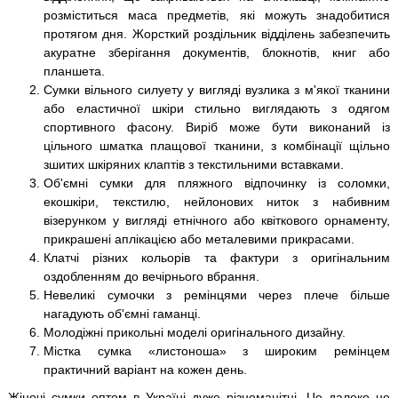
розміститься маса предметів, які можуть знадобитися
протягом дня. Жорсткий роздільник відділень забезпечить
акуратне зберігання документів, блокнотів, книг або
планшета.
Сумки вільного силуету у вигляді вузлика з м'якої тканини
або еластичної шкіри стильно виглядають з одягом
спортивного фасону. Виріб може бути виконаний із
цільного шматка плащової тканини, з комбінації щільно
зшитих шкіряних клаптів з текстильними вставками.
Об'ємні сумки для пляжного відпочинку із соломки,
екошкіри, текстилю, нейлонових ниток з набивним
візерунком у вигляді етнічного або квіткового орнаменту,
прикрашені аплікацією або металевими прикрасами.
Клатчі різних кольорів та фактури з оригінальним
оздобленням до вечірнього вбрання.
Невеликі сумочки з ремінцями через плече більше
нагадують об'ємні гаманці.
Молодіжні прикольні моделі оригінального дизайну.
Містка сумка «листоноша» з широким ремінцем
практичний варіант на кожен день.
Жіночі сумки оптом в Україні дуже різноманітні. Це далеко не