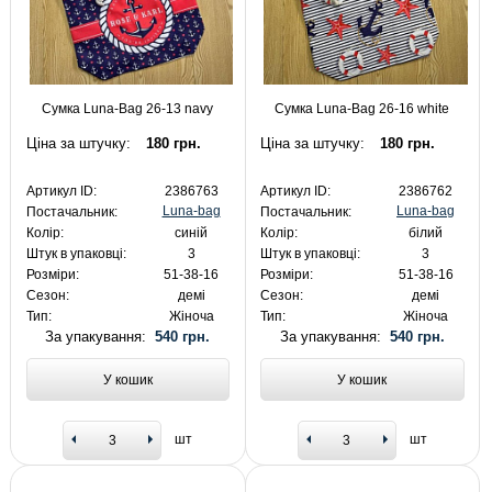
Сумка Luna-Bag 26-13 navy
Сумка Luna-Bag 26-16 white
Ціна за штучку:
180 грн.
Ціна за штучку:
180 грн.
Артикул ID:
2386763
Артикул ID:
2386762
Luna-bag
Luna-bag
Постачальник:
Постачальник:
Колір:
синій
Колір:
білий
Штук в упаковці:
3
Штук в упаковці:
3
Розміри:
51-38-16
Розміри:
51-38-16
Сезон:
демі
Сезон:
демі
Тип:
Жіноча
Тип:
Жіноча
За упакування:
540 грн.
За упакування:
540 грн.
У кошик
У кошик
шт
шт