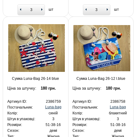
шт
шт
Сумка Luna-Bag 26-14 blue
Сумка Luna-Bag 26-12 l.blue
Ціна за штучку:
180 грн.
Ціна за штучку:
180 грн.
Артикул ID:
2386759
Артикул ID:
2386758
Luna-bag
Luna-bag
Постачальник:
Постачальник:
Колір:
синій
Колір:
блакитний
Штук в упаковці:
3
Штук в упаковці:
3
Розміри:
51-38-16
Розміри:
51-38-16
Сезон:
демі
Сезон:
демі
Тип:
Жіноча
Тип:
Жіноча