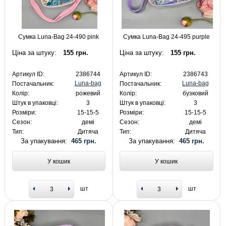
Сумка Luna-Bag 24-490 pink
Сумка Luna-Bag 24-495 purple
Ціна за штуку:
155 грн.
Ціна за штуку:
155 грн.
Артикул ID:
2386744
Артикул ID:
2386743
Luna-bag
Luna-bag
Постачальник:
Постачальник:
Колір:
рожевий
Колір:
бузковий
Штук в упаковці:
3
Штук в упаковці:
3
Розміри:
15-15-5
Розміри:
15-15-5
Сезон:
демі
Сезон:
демі
Тип:
Дитяча
Тип:
Дитяча
За упакування:
465 грн.
За упакування:
465 грн.
У кошик
У кошик
шт
шт