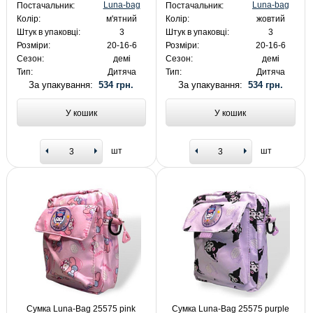
Luna-bag
Luna-bag
Постачальник:
Постачальник:
Колір:
м'ятний
Колір:
жовтий
Штук в упаковці:
3
Штук в упаковці:
3
Розміри:
20-16-6
Розміри:
20-16-6
Сезон:
демі
Сезон:
демі
Тип:
Дитяча
Тип:
Дитяча
За упакування:
534 грн.
За упакування:
534 грн.
У кошик
У кошик
шт
шт
Сумка Luna-Bag 25575 pink
Сумка Luna-Bag 25575 purple