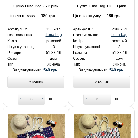
Сумка Luna-Bag 26-3 pink
Сумка Luna-Bag 116-10 pink
Ціна за штучку:
180 грн.
Ціна за штучку:
180 грн.
Артикул ID:
2386765
Артикул ID:
2386764
Luna-bag
Luna-bag
Постачальник:
Постачальник:
Колір:
рожевий
Колір:
рожевий
Штук в упаковці:
3
Штук в упаковці:
3
Розміри:
51-38-16
Розміри:
51-38-16
Сезон:
демі
Сезон:
демі
Тип:
Жіноча
Тип:
Жіноча
За упакування:
540 грн.
За упакування:
540 грн.
У кошик
У кошик
шт
шт