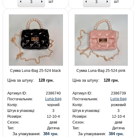
шт
шт
Сумка Luna-Bag 25-524 black
Сумка Luna-Bag 25-524 pink
Ціна за штуку:
128 грн.
Ціна за штуку:
128 грн.
Артикул ID:
2386740
Артикул ID:
2386739
Luna-bag
Luna-bag
Постачальник:
Постачальник:
Колір:
чорний
Колір:
рожевий
Штук в упаковці:
3
Штук в упаковці:
3
Розміри:
12-10-4
Розміри:
12-10-4
Сезон:
демі
Сезон:
демі
Тип:
Дитяча
Тип:
Дитяча
За упакування:
384 грн.
За упакування:
384 грн.