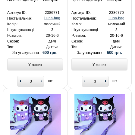
Артикул ID:
2386771
Артикул ID:
2386770
Luna-bag
Luna-bag
Постачальник:
Постачальник:
Колір:
молочний
Колір:
молочний
Штук в упаковці:
3
Штук в упаковці:
3
Розміри:
20-16-6
Розміри:
20-16-6
Сезон:
демі
Сезон:
демі
Тип:
Дитяча
Тип:
Дитяча
За упакування:
600 грн.
За упакування:
600 грн.
У кошик
У кошик
шт
шт