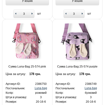
У кошик
У кошик
шт
шт
Сумка Luna-Bag 25-574 pink
Сумка Luna-Bag 25-574 purple
Ціна за штуку:
178 грн.
Ціна за штуку:
178 грн.
Артикул ID:
2386750
Артикул ID:
2386749
Luna-bag
Luna-bag
Постачальник:
Постачальник:
Колір:
рожевий
Колір:
бузковий
Штук в упаковці:
3
Штук в упаковці:
3
Розміри:
20-16-6
Розміри:
20-16-6