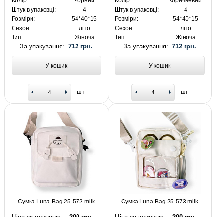
Колір:
чорний
Колір:
коричневий
Штук в упаковці:
4
Штук в упаковці:
4
Розміри:
54*40*15
Розміри:
54*40*15
Сезон:
літо
Сезон:
літо
Тип:
Жіноча
Тип:
Жіноча
За упакування:
712 грн.
За упакування:
712 грн.
У кошик
У кошик
шт
шт
Сумка Luna-Bag 25-572 milk
Сумка Luna-Bag 25-573 milk
Ціна за одиницю:
200 грн.
Ціна за одиницю:
200 грн.