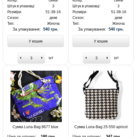
Колір:
синій
Колір:
синій
Штук в упаковці:
3
Штук в упаковці:
3
Розміри:
51-38-16
Розміри:
51-38-16
Сезон:
демі
Сезон:
демі
Тип:
Жіноча
Тип:
Жіноча
За упакування:
540 грн.
За упакування:
540 грн.
У кошик
У кошик
шт
шт
Сумка Luna-Bag 8677 blue
Сумка Luna-Bag 25-550 apricot
Ціна за штучку:
180 грн.
Ціна за штучку:
347 грн.