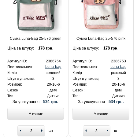
Сумка Luna-Bag 25-576 green
Сумка Luna-Bag 25-576 pink
Ціна за штуку:
178 грн.
Ціна за штуку:
178 грн.
Артикул ID:
2386754
Артикул ID:
2386753
Luna-bag
Luna-bag
Постачальник:
Постачальник:
Колір:
зелений
Колір:
рожевий
Штук в упаковці:
3
Штук в упаковці:
3
Розміри:
20-16-6
Розміри:
20-16-6
Сезон:
демі
Сезон:
демі
Тип:
Дитяча
Тип:
Дитяча
За упакування:
534 грн.
За упакування:
534 грн.
У кошик
У кошик
шт
шт