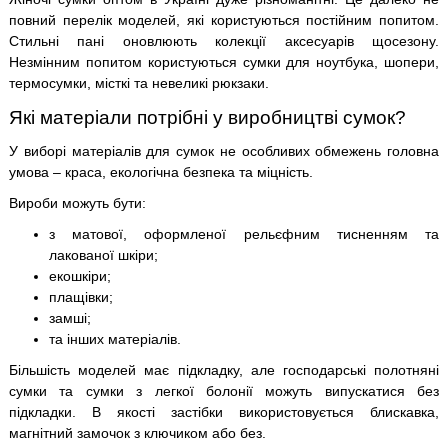
повний перелік моделей, які користуються постійним попитом.
Стильні пані оновлюють колекції аксесуарів щосезону.
Незмінним попитом користуються сумки для ноутбука, шопери,
термосумки, місткі та невеликі рюкзаки.
Які матеріали потрібні у виробництві сумок?
У виборі матеріалів для сумок не особливих обмежень головна
умова – краса, екологічна безпека та міцність.
Вироби можуть бути:
з матової, оформленої рельєфним тисненням та
лакованої шкіри;
екошкіри;
плащівки;
замші;
та інших матеріалів.
Більшість моделей має підкладку, але господарські полотняні
сумки та сумки з легкої болонії можуть випускатися без
підкладки. В якості застібки використовується блискавка,
магнітний замочок з ключиком або без.