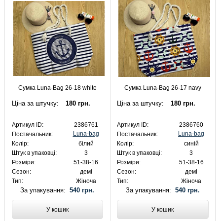
Сумка Luna-Bag 26-18 white
Сумка Luna-Bag 26-17 navy
Ціна за штучку:
180 грн.
Ціна за штучку:
180 грн.
Артикул ID:
2386761
Артикул ID:
2386760
Luna-bag
Luna-bag
Постачальник:
Постачальник:
Колір:
білий
Колір:
синій
Штук в упаковці:
3
Штук в упаковці:
3
Розміри:
51-38-16
Розміри:
51-38-16
Сезон:
демі
Сезон:
демі
Тип:
Жіноча
Тип:
Жіноча
За упакування:
540 грн.
За упакування:
540 грн.
У кошик
У кошик