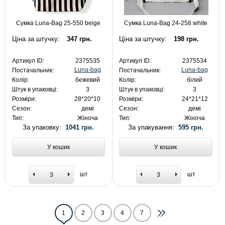
Сумка Luna-Bag 25-550 beige
Сумка Luna-Bag 24-258 white
Ціна за штучку:
347 грн.
Ціна за штучку:
198 грн.
Артикул ID:
2375535
Артикул ID:
2375534
Luna-bag
Luna-bag
Постачальник:
Постачальник:
Колір:
бежевий
Колір:
білий
Штук в упаковці:
3
Штук в упаковці:
3
Розміри:
28*20*10
Розміри:
24*21*12
Сезон:
демі
Сезон:
демі
Тип:
Жіноча
Тип:
Жіноча
За упаковку:
1041 грн.
За упакування:
595 грн.
У кошик
У кошик
шт
шт
1
2
3
4
7