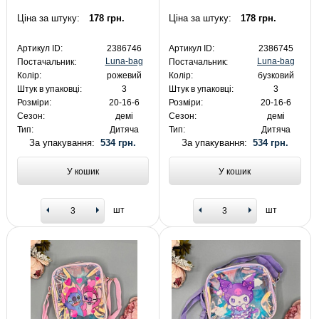
Ціна за штуку:
178 грн.
Ціна за штуку:
178 грн.
Артикул ID:
2386746
Артикул ID:
2386745
Luna-bag
Luna-bag
Постачальник:
Постачальник:
Колір:
рожевий
Колір:
бузковий
Штук в упаковці:
3
Штук в упаковці:
3
Розміри:
20-16-6
Розміри:
20-16-6
Сезон:
демі
Сезон:
демі
Тип:
Дитяча
Тип:
Дитяча
За упакування:
534 грн.
За упакування:
534 грн.
У кошик
У кошик
шт
шт