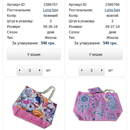
Артикул ID:
2386767
Артикул ID:
2386766
Luna-bag
Luna-bag
Постачальник:
Постачальник:
Колір:
бежевий
Колір:
жовтий
Штук в упаковці:
3
Штук в упаковці:
3
Розміри:
56-36-16
Розміри:
49-37-16
Сезон:
демі
Сезон:
демі
Тип:
Жіноча
Тип:
Жіноча
За упакування:
540 грн.
За упакування:
540 грн.
У кошик
У кошик
шт
шт