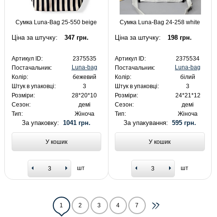
Сумка Luna-Bag 25-550 beige
Сумка Luna-Bag 24-258 white
Ціна за штучку:
347 грн.
Ціна за штучку:
198 грн.
Артикул ID:
2375535
Артикул ID:
2375534
Luna-bag
Luna-bag
Постачальник:
Постачальник:
Колір:
бежевий
Колір:
білий
Штук в упаковці:
3
Штук в упаковці:
3
Розміри:
28*20*10
Розміри:
24*21*12
Сезон:
демі
Сезон:
демі
Тип:
Жіноча
Тип:
Жіноча
За упаковку:
1041 грн.
За упакування:
595 грн.
У кошик
У кошик
шт
шт
1
2
3
4
7