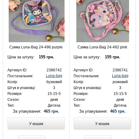
Сумка Luna-Bag 24-496 purple
Сумка Luna-Bag 24-492 pink
Ціна за штуку:
155 грн.
Ціна за штуку:
155 грн.
Артикул ID:
2386742
Артикул ID:
2386741
Luna-bag
Luna-bag
Постачальник:
Постачальник:
Колір:
бузковий
Колір:
рожевий
Штук в упаковці:
3
Штук в упаковці:
3
Розміри:
15-15-5
Розміри:
15-15-5
Сезон:
демі
Сезон:
демі
Тип:
Дитяча
Тип:
Дитяча
За упакування:
465 грн.
За упакування:
465 грн.
У кошик
У кошик