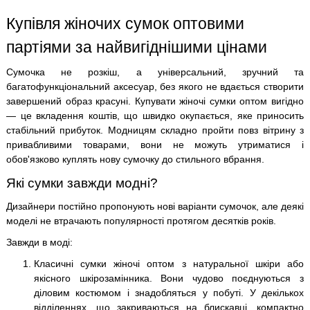
Купівля жіночих сумок оптовими
партіями за найвигіднішими цінами
Сумочка не розкіш, а універсальний, зручний та
багатофункціональний аксесуар, без якого не вдається створити
завершений образ красуні. Купувати жіночі сумки оптом вигідно
— це вкладення коштів, що швидко окупається, яке приносить
стабільний прибуток. Модницям складно пройти повз вітрину з
привабливими товарами, вони не можуть утриматися і
обов'язково куплять нову сумочку до стильного вбрання.
Які сумки завжди модні?
Дизайнери постійно пропонують нові варіанти сумочок, але деякі
моделі не втрачають популярності протягом десятків років.
Завжди в моді:
Класичні сумки жіночі оптом з натуральної шкіри або
якісного шкірозамінника. Вони чудово поєднуються з
діловим костюмом і знадобляться у побуті. У декількох
відділеннях, що закриваються на блискавці, компактно