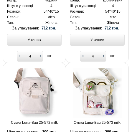
Колір:
чорний
Колір:
коричневий
Штук в упаковці:
4
Штук в упаковці:
4
Розміри:
54*40*15
Розміри:
54*40*15
Сезон:
літо
Сезон:
літо
Тип:
Жіноча
Тип:
Жіноча
За упакування:
712 грн.
За упакування:
712 грн.
У кошик
У кошик
шт
шт
Сумка Luna-Bag 25-572 milk
Сумка Luna-Bag 25-573 milk
Ціна за одиницю:
200 грн.
Ціна за одиницю:
200 грн.