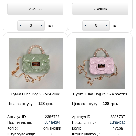
У кошик
У кошик
шт
шт
Сумка Luna-Bag 25-524 olive
Сумка Luna-Bag 25-524 powder
Ціна за штуку:
128 грн.
Ціна за штуку:
128 грн.
Артикул ID:
2386738
Артикул ID:
2386737
Luna-bag
Luna-bag
Постачальник:
Постачальник:
Колір:
оливковий
Колір:
пудра
Штук в упаковці:
3
Штук в упаковці:
3