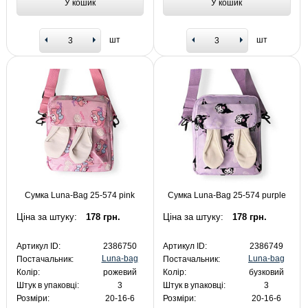
У кошик
У кошик
шт
шт
Сумка Luna-Bag 25-574 pink
Сумка Luna-Bag 25-574 purple
Ціна за штуку:
178 грн.
Ціна за штуку:
178 грн.
Артикул ID:
2386750
Артикул ID:
2386749
Luna-bag
Luna-bag
Постачальник:
Постачальник:
Колір:
рожевий
Колір:
бузковий
Штук в упаковці:
3
Штук в упаковці:
3
Розміри:
20-16-6
Розміри:
20-16-6