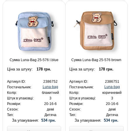
Сумка Luna-Bag 25-576 l.blue
Сумка Luna-Bag 25-576 brown
Ціна за штуку:
178 грн.
Ціна за штуку:
178 грн.
Артикул ID:
2386752
Артикул ID:
2386751
Luna-bag
Luna-bag
Постачальник:
Постачальник:
Колір:
блакитний
Колір:
коричневий
Штук в упаковці:
3
Штук в упаковці:
3
Розміри:
20-16-6
Розміри:
20-16-6
Сезон:
демі
Сезон:
демі
Тип:
Дитяча
Тип:
Дитяча
За упакування:
534 грн.
За упакування:
534 грн.