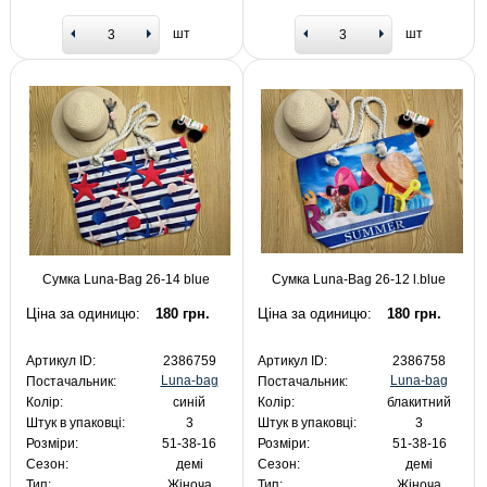
шт
шт
Сумка Luna-Bag 26-14 blue
Сумка Luna-Bag 26-12 l.blue
Ціна за одиницю:
180 грн.
Ціна за одиницю:
180 грн.
Артикул ID:
2386759
Артикул ID:
2386758
Luna-bag
Luna-bag
Постачальник:
Постачальник:
Колір:
синій
Колір:
блакитний
Штук в упаковці:
3
Штук в упаковці:
3
Розміри:
51-38-16
Розміри:
51-38-16
Сезон:
демі
Сезон:
демі
Тип:
Жіноча
Тип:
Жіноча