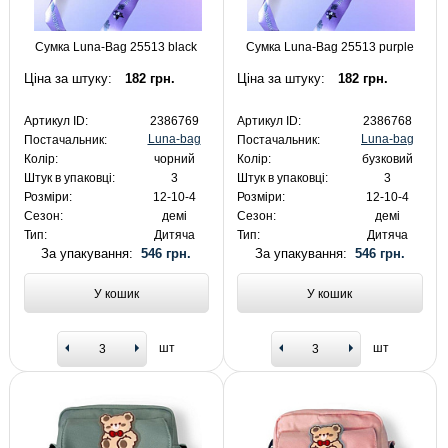
Сумка Luna-Bag 25513 black
Сумка Luna-Bag 25513 purple
Ціна за штуку:
182 грн.
Ціна за штуку:
182 грн.
Артикул ID:
2386769
Артикул ID:
2386768
Luna-bag
Luna-bag
Постачальник:
Постачальник:
Колір:
чорний
Колір:
бузковий
Штук в упаковці:
3
Штук в упаковці:
3
Розміри:
12-10-4
Розміри:
12-10-4
Сезон:
демі
Сезон:
демі
Тип:
Дитяча
Тип:
Дитяча
За упакування:
546 грн.
За упакування:
546 грн.
У кошик
У кошик
шт
шт