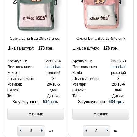
Сумка Luna-Bag 25-576 green
Сумка Luna-Bag 25-576 pink
Ціна за штуку:
178 грн.
Ціна за штуку:
178 грн.
Артикул ID:
2386754
Артикул ID:
2386753
Luna-bag
Luna-bag
Постачальник:
Постачальник:
Колір:
зелений
Колір:
рожевий
Штук в упаковці:
3
Штук в упаковці:
3
Розміри:
20-16-6
Розміри:
20-16-6
Сезон:
демі
Сезон:
демі
Тип:
Дитяча
Тип:
Дитяча
За упакування:
534 грн.
За упакування:
534 грн.
У кошик
У кошик
шт
шт