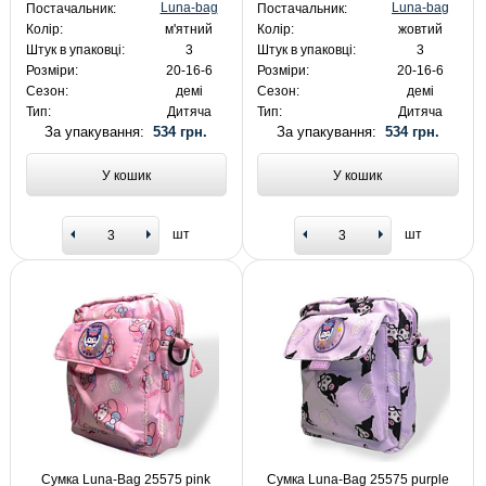
Luna-bag
Luna-bag
Постачальник:
Постачальник:
Колір:
м'ятний
Колір:
жовтий
Штук в упаковці:
3
Штук в упаковці:
3
Розміри:
20-16-6
Розміри:
20-16-6
Сезон:
демі
Сезон:
демі
Тип:
Дитяча
Тип:
Дитяча
За упакування:
534 грн.
За упакування:
534 грн.
У кошик
У кошик
шт
шт
Сумка Luna-Bag 25575 pink
Сумка Luna-Bag 25575 purple