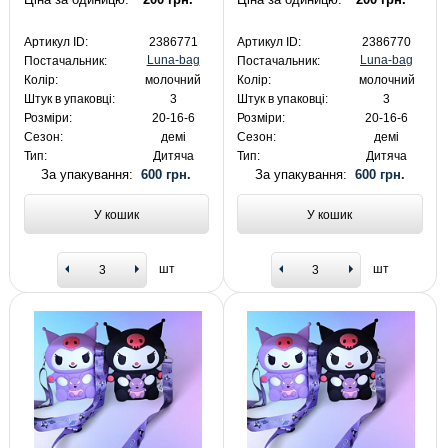
Артикул ID:
2386771
Артикул ID:
2386770
Luna-bag
Luna-bag
Постачальник:
Постачальник:
Колір:
молочний
Колір:
молочний
Штук в упаковці:
3
Штук в упаковці:
3
Розміри:
20-16-6
Розміри:
20-16-6
Сезон:
демі
Сезон:
демі
Тип:
Дитяча
Тип:
Дитяча
За упакування:
600 грн.
За упакування:
600 грн.
У кошик
У кошик
шт
шт