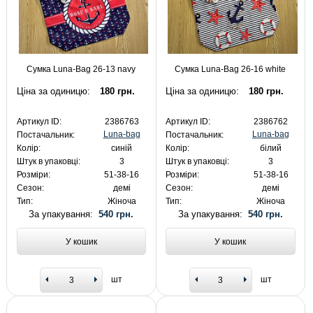
Сумка Luna-Bag 26-13 navy
Сумка Luna-Bag 26-16 white
Ціна за одиницю:
180 грн.
Ціна за одиницю:
180 грн.
Артикул ID:
2386763
Артикул ID:
2386762
Luna-bag
Luna-bag
Постачальник:
Постачальник:
Колір:
синій
Колір:
білий
Штук в упаковці:
3
Штук в упаковці:
3
Розміри:
51-38-16
Розміри:
51-38-16
Сезон:
демі
Сезон:
демі
Тип:
Жіноча
Тип:
Жіноча
За упакування:
540 грн.
За упакування:
540 грн.
У кошик
У кошик
шт
шт