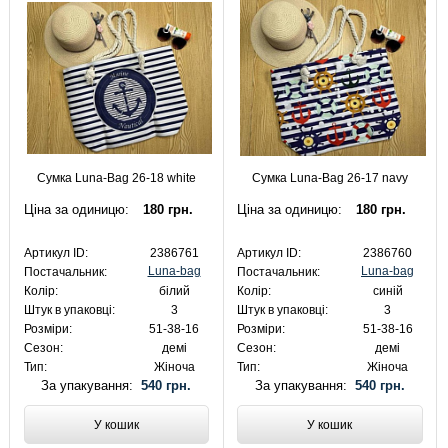
Сумка Luna-Bag 26-18 white
Сумка Luna-Bag 26-17 navy
Ціна за одиницю:
180 грн.
Ціна за одиницю:
180 грн.
Артикул ID:
2386761
Артикул ID:
2386760
Luna-bag
Luna-bag
Постачальник:
Постачальник:
Колір:
білий
Колір:
синій
Штук в упаковці:
3
Штук в упаковці:
3
Розміри:
51-38-16
Розміри:
51-38-16
Сезон:
демі
Сезон:
демі
Тип:
Жіноча
Тип:
Жіноча
За упакування:
540 грн.
За упакування:
540 грн.
У кошик
У кошик