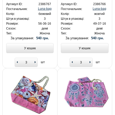
Артикул ID:
2386767
Артикул ID:
2386766
Luna-bag
Luna-bag
Постачальник:
Постачальник:
Колір:
бежевий
Колір:
жовтий
Штук в упаковці:
3
Штук в упаковці:
3
Розміри:
56-36-16
Розміри:
49-37-16
Сезон:
демі
Сезон:
демі
Тип:
Жіноча
Тип:
Жіноча
За упакування:
540 грн.
За упакування:
540 грн.
У кошик
У кошик
шт
шт