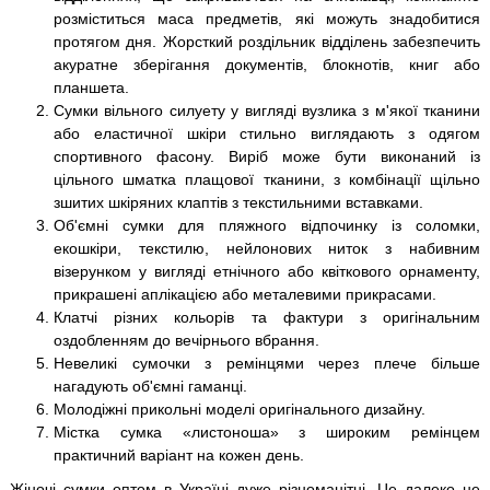
розміститься маса предметів, які можуть знадобитися
протягом дня. Жорсткий роздільник відділень забезпечить
акуратне зберігання документів, блокнотів, книг або
планшета.
Сумки вільного силуету у вигляді вузлика з м'якої тканини
або еластичної шкіри стильно виглядають з одягом
спортивного фасону. Виріб може бути виконаний із
цільного шматка плащової тканини, з комбінації щільно
зшитих шкіряних клаптів з текстильними вставками.
Об'ємні сумки для пляжного відпочинку із соломки,
екошкіри, текстилю, нейлонових ниток з набивним
візерунком у вигляді етнічного або квіткового орнаменту,
прикрашені аплікацією або металевими прикрасами.
Клатчі різних кольорів та фактури з оригінальним
оздобленням до вечірнього вбрання.
Невеликі сумочки з ремінцями через плече більше
нагадують об'ємні гаманці.
Молодіжні прикольні моделі оригінального дизайну.
Містка сумка «листоноша» з широким ремінцем
практичний варіант на кожен день.
Жіночі сумки оптом в Україні дуже різноманітні. Це далеко не