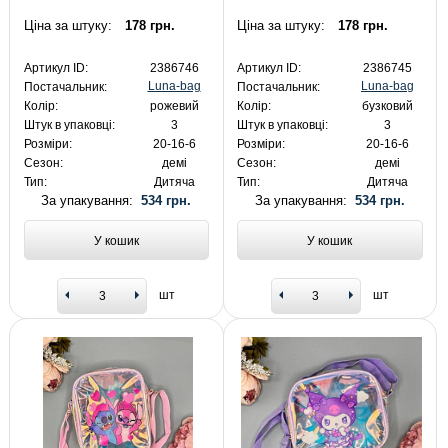
Ціна за штуку:
178 грн.
Ціна за штуку:
178 грн.
Артикул ID:
2386746
Артикул ID:
2386745
Luna-bag
Luna-bag
Постачальник:
Постачальник:
Колір:
рожевий
Колір:
бузковий
Штук в упаковці:
3
Штук в упаковці:
3
Розміри:
20-16-6
Розміри:
20-16-6
Сезон:
демі
Сезон:
демі
Тип:
Дитяча
Тип:
Дитяча
За упакування:
534 грн.
За упакування:
534 грн.
У кошик
У кошик
шт
шт