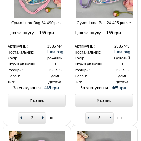
Сумка Luna-Bag 24-490 pink
Сумка Luna-Bag 24-495 purple
Ціна за штуку:
155 грн.
Ціна за штуку:
155 грн.
Артикул ID:
2386744
Артикул ID:
2386743
Luna-bag
Luna-bag
Постачальник:
Постачальник:
Колір:
рожевий
Колір:
бузковий
Штук в упаковці:
3
Штук в упаковці:
3
Розміри:
15-15-5
Розміри:
15-15-5
Сезон:
демі
Сезон:
демі
Тип:
Дитяча
Тип:
Дитяча
За упакування:
465 грн.
За упакування:
465 грн.
У кошик
У кошик
шт
шт