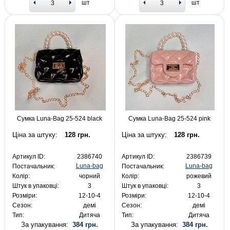
шт
шт
Сумка Luna-Bag 25-524 black
Сумка Luna-Bag 25-524 pink
Ціна за штуку:
128 грн.
Ціна за штуку:
128 грн.
Артикул ID:
2386740
Артикул ID:
2386739
Luna-bag
Luna-bag
Постачальник:
Постачальник:
Колір:
чорний
Колір:
рожевий
Штук в упаковці:
3
Штук в упаковці:
3
Розміри:
12-10-4
Розміри:
12-10-4
Сезон:
демі
Сезон:
демі
Тип:
Дитяча
Тип:
Дитяча
За упакування:
384 грн.
За упакування:
384 грн.