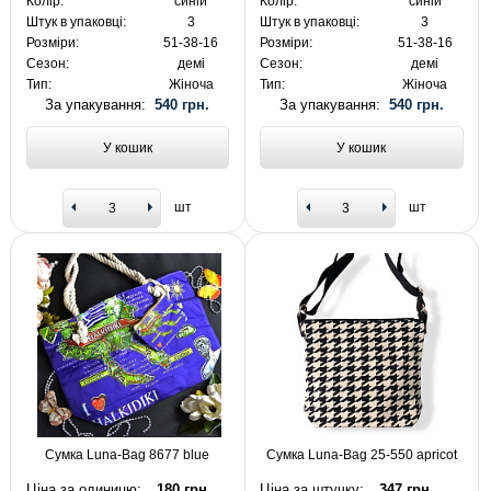
Колір:
синій
Колір:
синій
Штук в упаковці:
3
Штук в упаковці:
3
Розміри:
51-38-16
Розміри:
51-38-16
Сезон:
демі
Сезон:
демі
Тип:
Жіноча
Тип:
Жіноча
За упакування:
540 грн.
За упакування:
540 грн.
У кошик
У кошик
шт
шт
Сумка Luna-Bag 8677 blue
Сумка Luna-Bag 25-550 apricot
Ціна за одиницю:
180 грн.
Ціна за штучку:
347 грн.