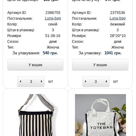
Артикул ID:
2386755
Артикул ID:
2375536
Luna-bag
Luna-bag
Постачальник:
Постачальник:
Колір:
синій
Колір:
бежевий
Штук в упаковці:
3
Штук в упаковці:
3
Розміри:
51-38-16
Розміри:
28*20*10
Сезон:
демі
Сезон:
демі
Тип:
Жіноча
Тип:
Жіноча
За упакування:
540 грн.
За упаковку:
1041 грн.
У кошик
У кошик
шт
шт