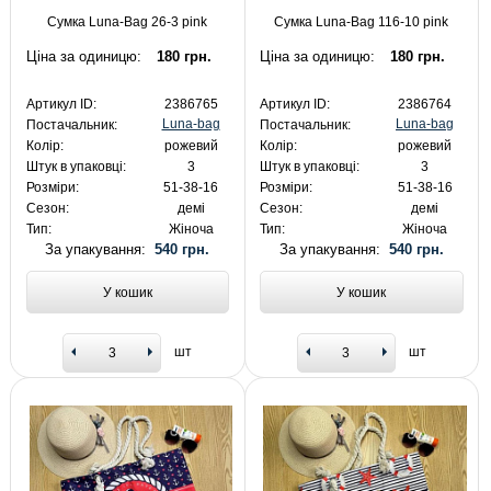
Сумка Luna-Bag 26-3 pink
Сумка Luna-Bag 116-10 pink
Ціна за одиницю:
180 грн.
Ціна за одиницю:
180 грн.
Артикул ID:
2386765
Артикул ID:
2386764
Luna-bag
Luna-bag
Постачальник:
Постачальник:
Колір:
рожевий
Колір:
рожевий
Штук в упаковці:
3
Штук в упаковці:
3
Розміри:
51-38-16
Розміри:
51-38-16
Сезон:
демі
Сезон:
демі
Тип:
Жіноча
Тип:
Жіноча
За упакування:
540 грн.
За упакування:
540 грн.
У кошик
У кошик
шт
шт