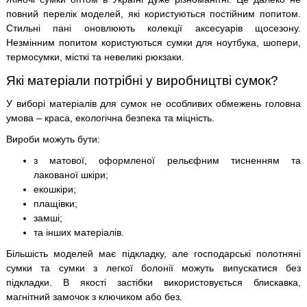
повний перелік моделей, які користуються постійним попитом.
Стильні пані оновлюють колекції аксесуарів щосезону.
Незмінним попитом користуються сумки для ноутбука, шопери,
термосумки, місткі та невеликі рюкзаки.
Які матеріали потрібні у виробництві сумок?
У виборі матеріалів для сумок не особливих обмежень головна
умова – краса, екологічна безпека та міцність.
Вироби можуть бути:
з матової, оформленої рельєфним тисненням та
лакованої шкіри;
екошкіри;
плащівки;
замші;
та інших матеріалів.
Більшість моделей має підкладку, але господарські полотняні
сумки та сумки з легкої болонії можуть випускатися без
підкладки. В якості застібки використовується блискавка,
магнітний замочок з ключиком або без.