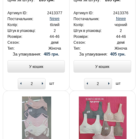
Артикул ID:
2413377
Артикул ID:
2413376
Newe
Newe
Постачальник:
Постачальник:
Колір:
білий
Колір:
чорний
Штук в упаковці:
2
Штук в упаковці:
2
Розміри:
44-46
Розміри:
44-46
Сезон:
демі
Сезон:
демі
Тип:
Жіноча
Тип:
Жіноча
За упакування:
405 грн.
За упакування:
405 грн.
У кошик
У кошик
шт
шт