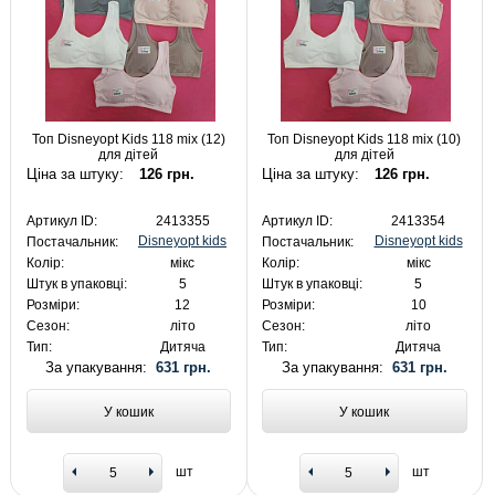
Топ Disneyopt Kids 118 mix (12)
Топ Disneyopt Kids 118 mix (10)
для дітей
для дітей
Ціна за штуку:
126 грн.
Ціна за штуку:
126 грн.
Артикул ID:
2413355
Артикул ID:
2413354
Disneyopt kids
Disneyopt kids
Постачальник:
Постачальник:
Колір:
мікс
Колір:
мікс
Штук в упаковці:
5
Штук в упаковці:
5
Розміри:
12
Розміри:
10
Сезон:
літо
Сезон:
літо
Тип:
Дитяча
Тип:
Дитяча
За упакування:
631 грн.
За упакування:
631 грн.
У кошик
У кошик
шт
шт