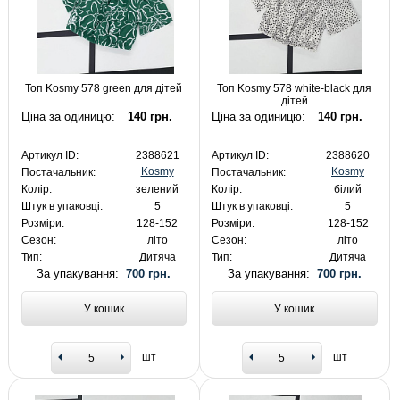
Топ Kosmy 578 green для дітей
Топ Kosmy 578 white-black для
дітей
Ціна за одиницю:
140 грн.
Ціна за одиницю:
140 грн.
Артикул ID:
2388621
Артикул ID:
2388620
Kosmy
Kosmy
Постачальник:
Постачальник:
Колір:
зелений
Колір:
білий
Штук в упаковці:
5
Штук в упаковці:
5
Розміри:
128-152
Розміри:
128-152
Сезон:
літо
Сезон:
літо
Тип:
Дитяча
Тип:
Дитяча
За упакування:
700 грн.
За упакування:
700 грн.
У кошик
У кошик
шт
шт