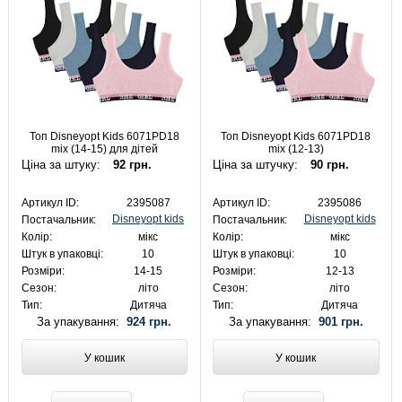
Топ Disneyopt Kids 6071PD18
Топ Disneyopt Kids 6071PD18
mix (14-15) для дітей
mix (12-13)
Ціна за штуку:
92 грн.
Ціна за штучку:
90 грн.
Артикул ID:
2395087
Артикул ID:
2395086
Disneyopt kids
Disneyopt kids
Постачальник:
Постачальник:
Колір:
мікс
Колір:
мікс
Штук в упаковці:
10
Штук в упаковці:
10
Розміри:
14-15
Розміри:
12-13
Сезон:
літо
Сезон:
літо
Тип:
Дитяча
Тип:
Дитяча
За упакування:
924 грн.
За упакування:
901 грн.
У кошик
У кошик