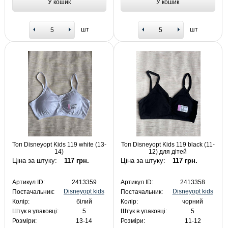
У кошик
У кошик
шт
шт
Топ Disneyopt Kids 119 white (13-
Топ Disneyopt Kids 119 black (11-
14)
12) для дітей
Ціна за штуку:
117 грн.
Ціна за штуку:
117 грн.
Артикул ID:
2413359
Артикул ID:
2413358
Disneyopt kids
Disneyopt kids
Постачальник:
Постачальник:
Колір:
білий
Колір:
чорний
Штук в упаковці:
5
Штук в упаковці:
5
Розміри:
13-14
Розміри:
11-12