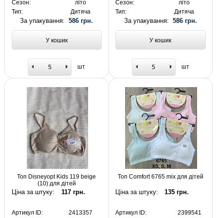
Сезон:
літо
Сезон:
літо
Тип:
Дитяча
Тип:
Дитяча
За упакування:
586 грн.
За упакування:
586 грн.
У кошик
У кошик
шт
шт
Топ Disneyopt Kids 119 beige
Топ Comfort 6765 mix для дітей
(10) для дітей
Ціна за штуку:
117 грн.
Ціна за штуку:
135 грн.
Артикул ID:
2413357
Артикул ID:
2399541