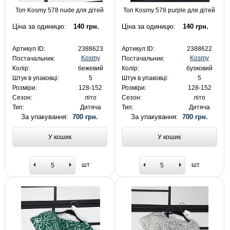
Топ Kosmy 578 nude для дітей
Топ Kosmy 578 purple для дітей
Ціна за одиницю:
140 грн.
Ціна за одиницю:
140 грн.
Артикул ID:
2388623
Артикул ID:
2388622
Kosmy
Kosmy
Постачальник:
Постачальник:
Колір:
бежевий
Колір:
бузковий
Штук в упаковці:
5
Штук в упаковці:
5
Розміри:
128-152
Розміри:
128-152
Сезон:
літо
Сезон:
літо
Тип:
Дитяча
Тип:
Дитяча
За упакування:
700 грн.
За упакування:
700 грн.
У кошик
У кошик
шт
шт