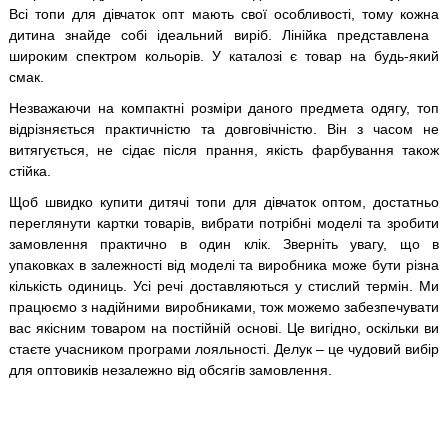
Всі топи для дівчаток опт мають свої особливості, тому кожна
дитина знайде собі ідеальний виріб. Лінійка представлена ​​
широким спектром кольорів. У каталозі є товар на будь-який
смак.
Незважаючи на компактні розміри даного предмета одягу, топ
відрізняється практичністю та довговічністю. Він з часом не
витягується, не сідає після прання, якість фарбування також
стійка.
Щоб швидко купити дитячі топи для дівчаток оптом, достатньо
переглянути картки товарів, вибрати потрібні моделі та зробити
замовлення практично в один клік. Зверніть увагу, що в
упаковках в залежності від моделі та виробника може бути різна
кількість одиниць. Усі речі доставляються у стислий термін. Ми
працюємо з надійними виробниками, тож можемо забезпечувати
вас якісним товаром на постійній основі. Це вигідно, оскільки ви
стаєте учасником програми лояльності. Делук – це чудовий вибір
для оптовиків незалежно від обсягів замовлення.