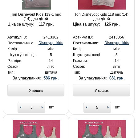
Топ Disneyopt Kids 119-1 mix
Топ Disneyopt Kids 118 mix (14)
(14) для дітей
для дітей
Ціна за штуку:
117 грн.
Ціна за штуку:
126 грн.
Артикул ID:
2413362
Артикул ID:
2413356
Disneyopt kids
Disneyopt kids
Постачальник:
Постачальник:
Колір:
мікс
Колір:
мікс
Штук в упаковці:
5
Штук в упаковці:
5
Розміри:
14
Розміри:
14
Сезон:
літо
Сезон:
літо
Тип:
Дитяча
Тип:
Дитяча
За упакування:
586 грн.
За упакування:
631 грн.
У кошик
У кошик
шт
шт