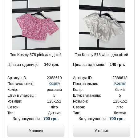
Топ Kosmy 578 pink для дітей
Топ Kosmy 578 white для дітей
Ціна за одиницю:
140 грн.
Ціна за одиницю:
140 грн.
Артикул ID:
2388619
Артикул ID:
2388618
Kosmy
Kosmy
Постачальник:
Постачальник:
Колір:
рожевий
Колір:
білий
Штук в упаковці:
5
Штук в упаковці:
5
Розміри:
128-152
Розміри:
128-152
Сезон:
літо
Сезон:
літо
Тип:
Дитяча
Тип:
Дитяча
За упакування:
700 грн.
За упакування:
700 грн.
У кошик
У кошик