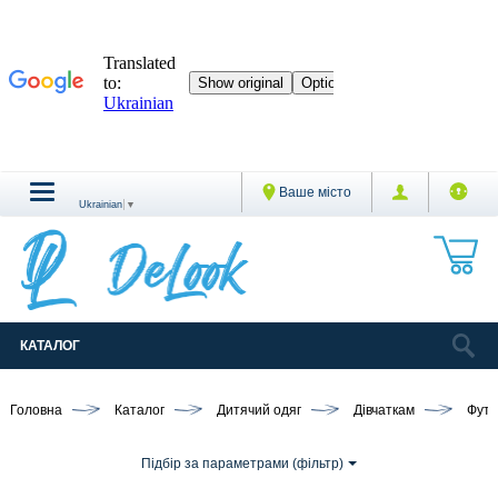
Ваше місто
Ukrainian
▼
КАТАЛОГ
Головна
Каталог
Дитячий одяг
Дівчаткам
Футб
Підбір за параметрами (фільтр)