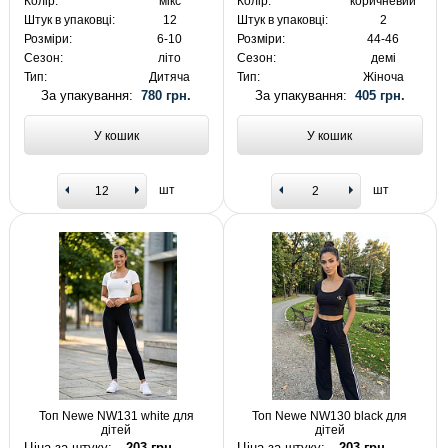
Колір:
мікс
Колір:
коричневий
Штук в упаковці:
12
Штук в упаковці:
2
Розміри:
6-10
Розміри:
44-46
Сезон:
літо
Сезон:
демі
Тип:
Дитяча
Тип:
Жіноча
За упакування:
780 грн.
За упакування:
405 грн.
У кошик
У кошик
шт
шт
Топ Newe NW131 white для
Топ Newe NW130 black для
дітей
дітей
Ціна за штуку:
203 грн.
Ціна за штуку:
203 грн.