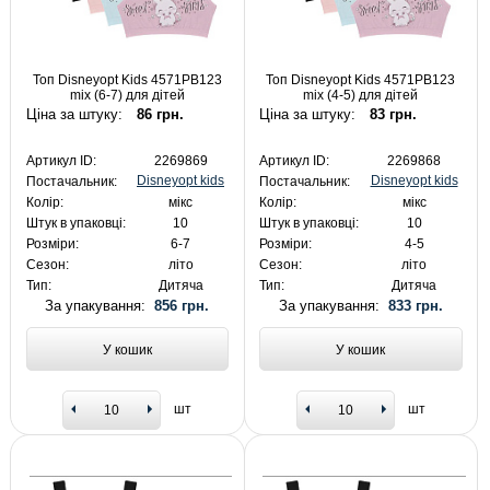
Топ Disneyopt Kids 4571PB123
Топ Disneyopt Kids 4571PB123
mix (6-7) для дітей
mix (4-5) для дітей
Ціна за штуку:
86 грн.
Ціна за штуку:
83 грн.
Артикул ID:
2269869
Артикул ID:
2269868
Disneyopt kids
Disneyopt kids
Постачальник:
Постачальник:
Колір:
мікс
Колір:
мікс
Штук в упаковці:
10
Штук в упаковці:
10
Розміри:
6-7
Розміри:
4-5
Сезон:
літо
Сезон:
літо
Тип:
Дитяча
Тип:
Дитяча
За упакування:
856 грн.
За упакування:
833 грн.
У кошик
У кошик
шт
шт