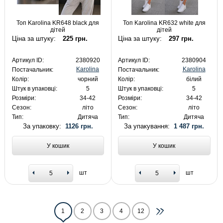
Топ Karolina KR648 black для
Топ Karolina KR632 white для
дітей
дітей
Ціна за штуку:
225 грн.
Ціна за штуку:
297 грн.
Артикул ID:
2380920
Артикул ID:
2380904
Karolina
Karolina
Постачальник:
Постачальник:
Колір:
чорний
Колір:
білий
Штук в упаковці:
5
Штук в упаковці:
5
Розміри:
34-42
Розміри:
34-42
Сезон:
літо
Сезон:
літо
Тип:
Дитяча
Тип:
Дитяча
За упаковку:
1126 грн.
За упакування:
1 487 грн.
У кошик
У кошик
шт
шт
1
2
3
4
12