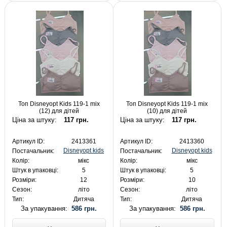
Топ Disneyopt Kids 119-1 mix
Топ Disneyopt Kids 119-1 mix
(12) для дітей
(10) для дітей
Ціна за штуку:
117 грн.
Ціна за штуку:
117 грн.
Артикул ID:
2413361
Артикул ID:
2413360
Disneyopt kids
Disneyopt kids
Постачальник:
Постачальник:
Колір:
мікс
Колір:
мікс
Штук в упаковці:
5
Штук в упаковці:
5
Розміри:
12
Розміри:
10
Сезон:
літо
Сезон:
літо
Тип:
Дитяча
Тип:
Дитяча
За упакування:
586 грн.
За упакування:
586 грн.