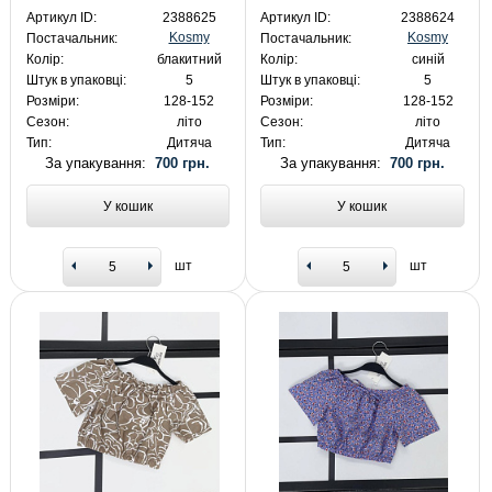
Артикул ID:
2388625
Артикул ID:
2388624
Kosmy
Kosmy
Постачальник:
Постачальник:
Колір:
блакитний
Колір:
синій
Штук в упаковці:
5
Штук в упаковці:
5
Розміри:
128-152
Розміри:
128-152
Сезон:
літо
Сезон:
літо
Тип:
Дитяча
Тип:
Дитяча
За упакування:
700 грн.
За упакування:
700 грн.
У кошик
У кошик
шт
шт