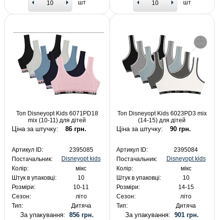
шт
шт
Топ Disneyopt Kids 6071PD18
Топ Disneyopt Kids 6023PD3 mix
mix (10-11) для дітей
(14-15) для дітей
Ціна за штучку:
86 грн.
Ціна за штучку:
90 грн.
Артикул ID:
2395085
Артикул ID:
2395084
Disneyopt kids
Disneyopt kids
Постачальник:
Постачальник:
Колір:
мікс
Колір:
мікс
Штук в упаковці:
10
Штук в упаковці:
10
Розміри:
10-11
Розміри:
14-15
Сезон:
літо
Сезон:
літо
Тип:
Дитяча
Тип:
Дитяча
За упакування:
856 грн.
За упакування:
901 грн.