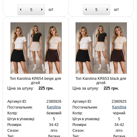
шт
шт
Топ Karolina KR654 beige для
Топ Karolina KR653 black для
дітей
дітей
Ціна за штуку:
225 грн.
Ціна за штуку:
225 грн.
Артикул ID:
2380926
Артикул ID:
2380925
Karolina
Karolina
Постачальник:
Постачальник:
Колір:
бежевий
Колір:
чорний
Штук в упаковці:
5
Штук в упаковці:
5
Розміри:
34-42
Розміри:
34-42
Сезон:
літо
Сезон:
літо
Тип:
Дитяча
Тип:
Дитяча