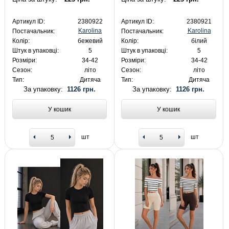
Артикул ID:
2380922
Артикул ID:
2380921
Karolina
Karolina
Постачальник:
Постачальник:
Колір:
бежевий
Колір:
білий
Штук в упаковці:
5
Штук в упаковці:
5
Розміри:
34-42
Розміри:
34-42
Сезон:
літо
Сезон:
літо
Тип:
Дитяча
Тип:
Дитяча
За упаковку:
1126 грн.
За упаковку:
1126 грн.
У кошик
У кошик
шт
шт