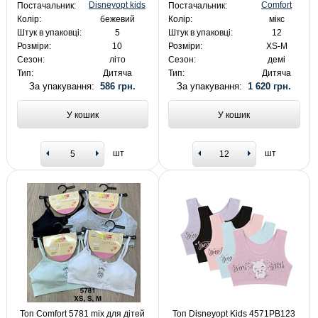
Disneyopt kids
Comfort
Постачальник:
Постачальник:
Колір:
бежевий
Колір:
мікс
Штук в упаковці:
5
Штук в упаковці:
12
Розміри:
10
Розміри:
XS-M
Сезон:
літо
Сезон:
демі
Тип:
Дитяча
Тип:
Дитяча
За упакування:
586 грн.
За упакування:
1 620 грн.
У кошик
У кошик
шт
шт
Топ Comfort 5781 mix для дітей
Топ Disneyopt Kids 4571PB123