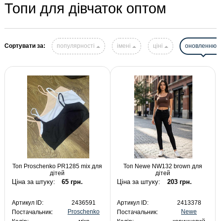
Топи для дівчаток оптом
Сортувати за:
популярності
імені
ціні
оновленню
Топ Proschenko PR1285 mix для
Топ Newe NW132 brown для
дітей
дітей
Ціна за штуку:
65 грн.
Ціна за штуку:
203 грн.
Артикул ID:
2436591
Артикул ID:
2413378
Proschenko
Newe
Постачальник:
Постачальник: