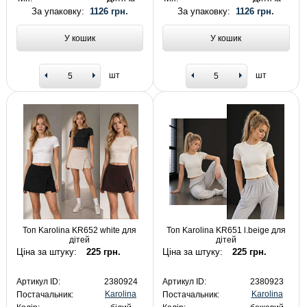
За упаковку:
1126 грн.
За упаковку:
1126 грн.
У кошик
У кошик
шт
шт
Топ Karolina KR652 white для
Топ Karolina KR651 l.beige для
дітей
дітей
Ціна за штуку:
225 грн.
Ціна за штуку:
225 грн.
Артикул ID:
2380924
Артикул ID:
2380923
Karolina
Karolina
Постачальник:
Постачальник: