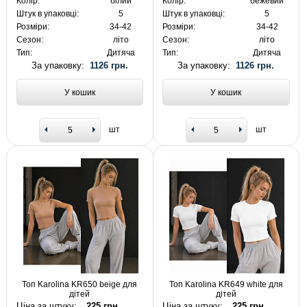
Колір:
білий
Колір:
бежевий
Штук в упаковці:
5
Штук в упаковці:
5
Розміри:
34-42
Розміри:
34-42
Сезон:
літо
Сезон:
літо
Тип:
Дитяча
Тип:
Дитяча
За упаковку:
1126 грн.
За упаковку:
1126 грн.
У кошик
У кошик
шт
шт
Топ Karolina KR650 beige для
Топ Karolina KR649 white для
дітей
дітей
Ціна за штуку:
225 грн.
Ціна за штуку:
225 грн.