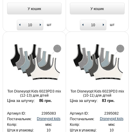
У кошик
У кошик
шт
шт
Топ Disneyopt Kids 6023PD3 mix
Топ Disneyopt Kids 6023PD3 mix
(12-13) для дітей
(10-11) для дітей
Ціна за штучку:
86 грн.
Ціна за штучку:
83 грн.
Артикул ID:
2395083
Артикул ID:
2395082
Disneyopt kids
Disneyopt kids
Постачальник:
Постачальник:
Колір:
мікс
Колір:
мікс
Штук в упаковці:
10
Штук в упаковці:
10