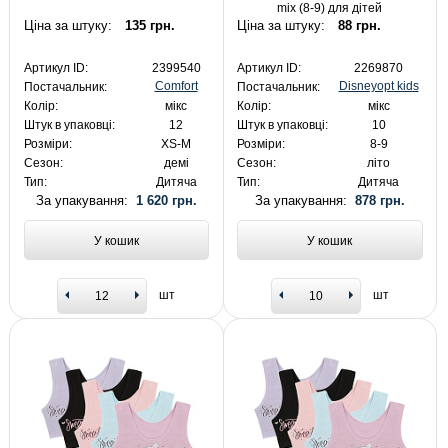
mix (8-9) для дітей
Ціна за штуку:
135 грн.
Ціна за штуку:
88 грн.
Артикул ID:
2399540
Артикул ID:
2269870
Comfort
Disneyopt kids
Постачальник:
Постачальник:
Колір:
мікс
Колір:
мікс
Штук в упаковці:
12
Штук в упаковці:
10
Розміри:
XS-M
Розміри:
8-9
Сезон:
демі
Сезон:
літо
Тип:
Дитяча
Тип:
Дитяча
За упакування:
1 620 грн.
За упакування:
878 грн.
У кошик
У кошик
шт
шт