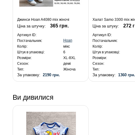
Джинси Hoan A4080 mix жіночі
Халат Samo 3300 mix жі
365 грн.
272 
Ціна за штучку:
Ціна за штуку:
Артикул ID:
Артикул ID:
Hoan
Постачальник:
Постачальник:
Колір:
мікс
Колір:
Штук в упаковці:
6
Штук в упаковці:
Розміри:
XL-8XL
Розміри:
Сезон:
демі
Сезон:
Тип:
Жіноча
Тип:
За упаковку:
2190 грн.
За упаковку:
1360 грн
Ви дивилися