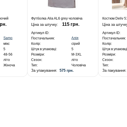
ночий
Футболка Alia AL6 grey чоловіча
Костюм Deliv 5
грн.
115 грн.
Ціна за штучку:
Ціна за штучк
Артикул ID:
Артикул ID:
Samo
Алія
Постачальник:
Постачальник:
мікс
Колір:
сірий
Колір:
5
Штук в упаковці:
5
Штук в упаковці
48-56
Розміри:
M-3XL
Розміри:
літо
Сезон:
літо
Сезон:
Жіноча
Тип:
Чоловіча
Тип:
.
За упакування:
575 грн.
За пакування