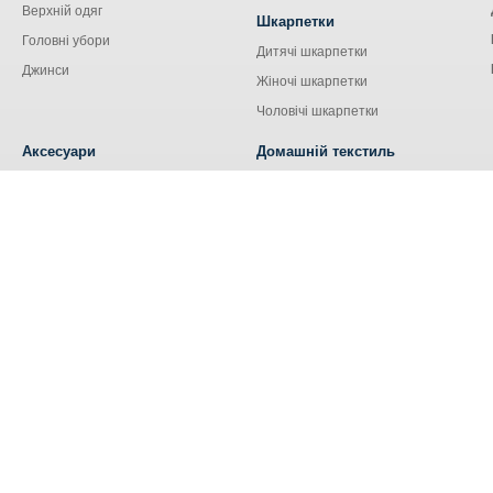
Верхній одяг
Шкарпетки
Головні убори
Дитячі шкарпетки
Джинси
Жіночі шкарпетки
Чоловічі шкарпетки
Аксесуари
Домашній текстиль
Сумки
Кухонний текстиль
Аксесуари для сім'ї
Наволочки
Ремені та пояси
Наматрацники
Шнурки
Носові хустки
Ковдри