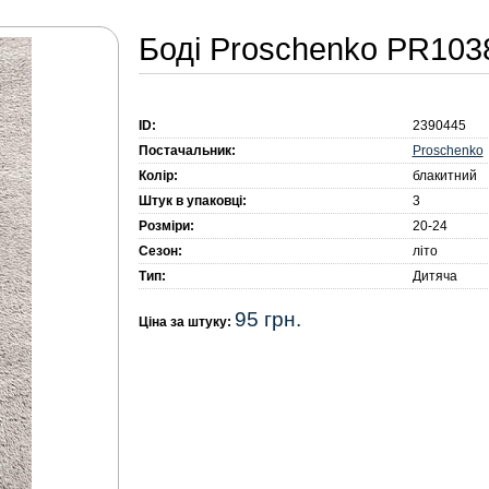
Боді Proschenko PR1038 
ID:
2390445
Proschenko
Постачальник:
Колір:
блакитний
Штук в упаковці:
3
Розміри:
20-24
Сезон:
літо
Тип:
Дитяча
95 грн.
Ціна за штуку: