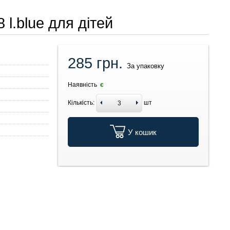
l.blue для дітей
285 грн.
За упаковку
Наявність
є
Кількість:
шт
У кошик