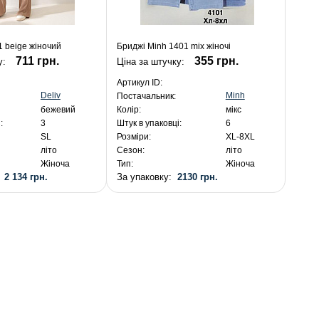
1 beige жіночий
Бриджі Minh 1401 mix жіночі
711 грн.
355 грн.
у:
Ціна за штучку:
Артикул ID:
Deliv
Minh
Постачальник:
бежевий
Колір:
мікс
:
3
Штук в упаковці:
6
SL
Розміри:
XL-8XL
літо
Сезон:
літо
Жіноча
Тип:
Жіноча
:
2 134 грн.
За упаковку:
2130 грн.