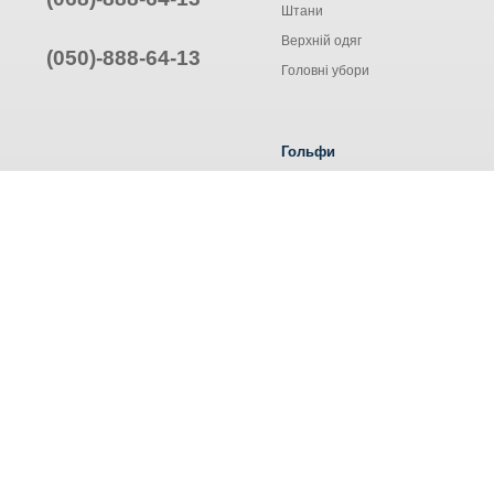
Штани
Верхній одяг
(050)-888-64-13
Головні убори
Гольфи
Жіночі гольфи
Чоловічі гольфи
Труси ALEXA
© Інтернет-магазин одягу, 2025