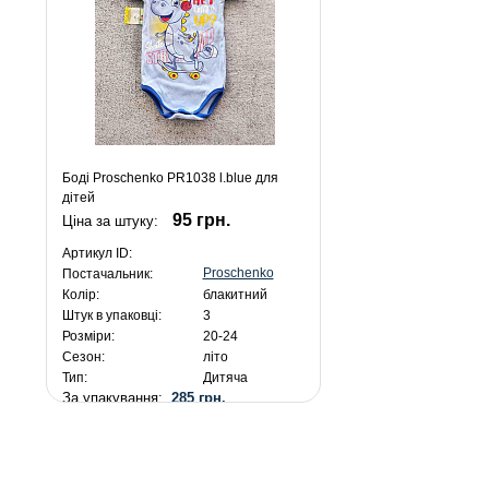
Боді Proschenko PR1038 l.blue для
дітей
95 грн.
Ціна за штуку:
Артикул ID:
Proschenko
Постачальник:
Колір:
блакитний
Штук в упаковці:
3
Розміри:
20-24
Сезон:
літо
Тип:
Дитяча
За упакування:
285 грн.