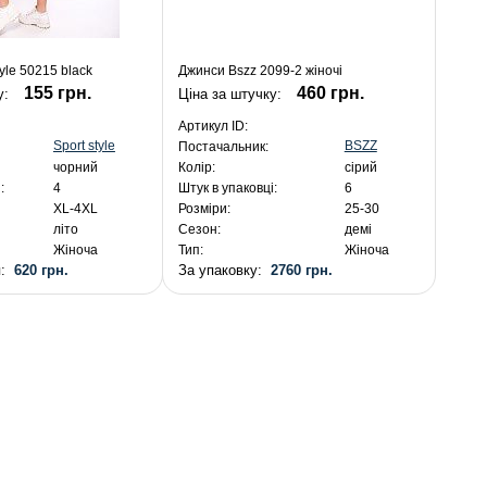
yle 50215 black
Джинси Bszz 2099-2 жіночі
155 грн.
460 грн.
у:
Ціна за штучку:
Артикул ID:
Sport style
BSZZ
Постачальник:
чорний
Колір:
сірий
:
4
Штук в упаковці:
6
XL-4XL
Розміри:
25-30
літо
Сезон:
демі
Жіноча
Тип:
Жіноча
я:
620 грн.
За упаковку:
2760 грн.