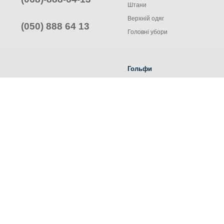
Штани
Верхній одяг
(050) 888 64 13
Головні убори
Гольфи
Жіночі гольфи
Чоловічі гольфи
Труси ALEXA
© Інтернет-магазин одягу, 2025