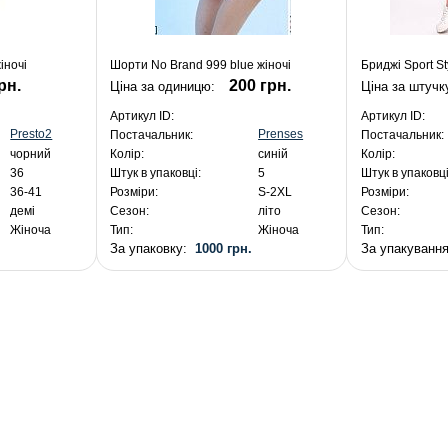
іночі
Шорти No Brand 999 blue жіночі
Бриджі Sport St
рн.
200 грн.
Ціна за одиницю:
Ціна за штучк
Артикул ID:
Артикул ID:
Presto2
Prenses
Постачальник:
Постачальник:
чорний
Колір:
синій
Колір:
36
Штук в упаковці:
5
Штук в упаковці
36-41
Розміри:
S-2XL
Розміри:
демі
Сезон:
літо
Сезон:
Жіноча
Тип:
Жіноча
Тип:
.
За упаковку:
1000 грн.
За упакуванн