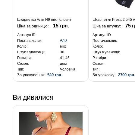
Шкарпетки Алія N9 mix чоловічі
Шкарпетки Presto2 545 ж
15 грн.
75 г
Ціна за одиницю:
Ціна за штучку:
Артикул ID:
Артикул ID:
Алія
Постачальник:
Постачальник:
Колір:
мікс
Колір:
Штук в упаковці:
36
Штук в упаковці:
Розміри:
41-45
Розміри:
Сезон:
демі
Сезон:
Тип:
Чоловіча
Тип:
За упакування:
540 грн.
За упаковку:
2700 грн
Ви дивилися