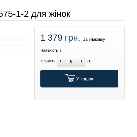
575-1-2 для жінок
1 379 грн.
За упаковку
й
Наявність
є
Кількість:
шт
У кошик