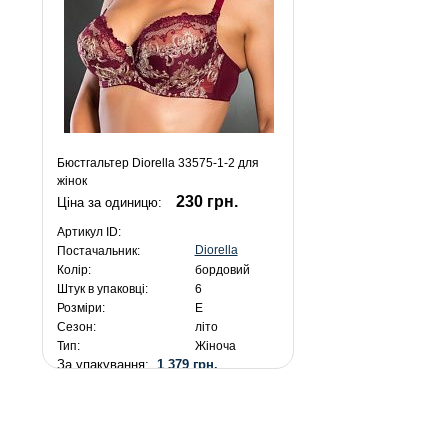
Бюстгальтер Diorella 33575-1-2 для
жінок
230 грн.
Ціна за одиницю:
Артикул ID:
Diorella
Постачальник:
Колір:
бордовий
Штук в упаковці:
6
Розміри:
E
Сезон:
літо
Тип:
Жіноча
За упакування:
1 379 грн.