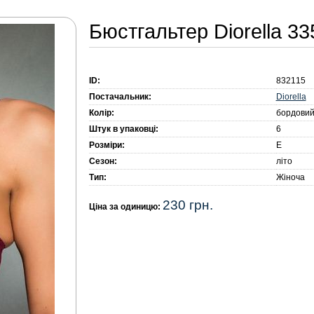
Бюстгальтер Diorella 33
ID:
832115
Diorella
Постачальник:
Колір:
бордови
Штук в упаковці:
6
Розміри:
E
Сезон:
літо
Тип:
Жіноча
230 грн.
Ціна за одиницю: