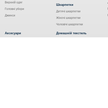
Верхній одяг
Шкарпетки
Головні убори
Дитячі шкарпетки
Джинси
Жіночі шкарпетки
Чоловічі шкарпетки
Аксесуари
Домашній текстиль
Сумки
Кухонний текстиль
Аксесуари для сім'ї
Наволочки
Ремені та пояси
Наматрацники
Шнурки
Носові хустки
Ковдри