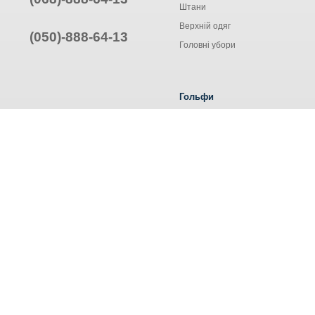
Штани
Верхній одяг
(050)-888-64-13
Головні убори
Гольфи
Жіночі гольфи
Чоловічі гольфи
Труси ALEXA
© Інтернет-магазин одягу, 2025