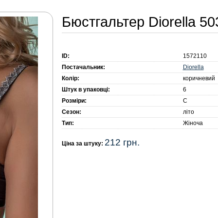
Бюстгальтер Diorella 5
ID:
1572110
Diorella
Постачальник:
Колір:
коричневий
Штук в упаковці:
6
Розміри:
C
Сезон:
літо
Тип:
Жіноча
212 грн.
Ціна за штуку: