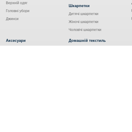
Верхній одяг
Шкарпетки
Головні убори
Дитячі шкарпетки
Джинси
Жіночі шкарпетки
Чоловічі шкарпетки
Аксесуари
Домашній текстиль
Сумки
Кухонний текстиль
Аксесуари для сім'ї
Наволочки
Ремені та пояси
Наматрацники
Шнурки
Носові хустки
Ковдри