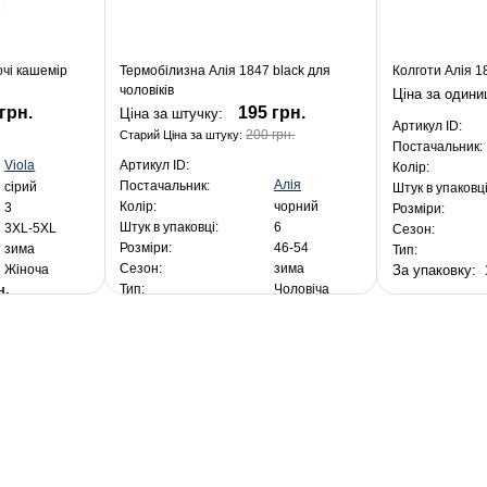
очі кашемір
Термобілизна Алія 1847 black для
Колготи Алія 18
чоловіків
Ціна за один
грн.
195 грн.
Ціна за штучку:
Артикул ID:
200 грн.
Старий Ціна за штуку:
Постачальник:
Viola
Артикул ID:
Колір:
Алія
Постачальник:
сірий
Штук в упаковці
Колір:
чорний
3
Розміри:
Штук в упаковці:
6
3XL-5XL
Сезон:
Розміри:
46-54
зима
Тип:
Сезон:
зима
За упаковку:
Жіноча
н.
Тип:
Чоловіча
За упакування:
1 170 грн.