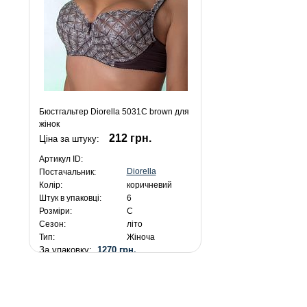
Бюстгальтер Diorella 5031C brown для
жінок
212 грн.
Ціна за штуку:
Артикул ID:
Diorella
Постачальник:
Колір:
коричневий
Штук в упаковці:
6
Розміри:
C
Сезон:
літо
Тип:
Жіноча
За упаковку:
1270 грн.