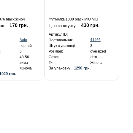
76 black жіночі
Футболка 1030 black MIU MIU
170 грн.
430 грн.
ицю:
Ціна за штучку:
Артикул ID:
Алія
41466
Постачальник:
чорний
Штук в упаковці:
3
:
6
Розміри:
oversized
48-56
Сезон:
літо
зима
Тип:
Жіноча
За упаковку:
1290 грн.
Жіноча
1020 грн.