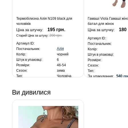
Термобілизна Алія N109 black для
Гамаші Viola Гамаші жін
чоловіків
батал для жінок
195 грн.
180 
Ціна за штучку:
Ціна за штучку:
200 грн.
Старий Ціна за штуку:
Артикул ID:
Артикул ID:
Постачальник:
Алія
Постачальник:
Колір:
Колір:
чорний
Штук в упаковці:
Штук в упаковці:
6
Розміри:
Розміри:
46-54
Сезон:
Сезон:
зима
Тип:
За упакування:
540 гр
Тип:
Чоловіча
За упакування:
1 170 грн.
Ви дивилися