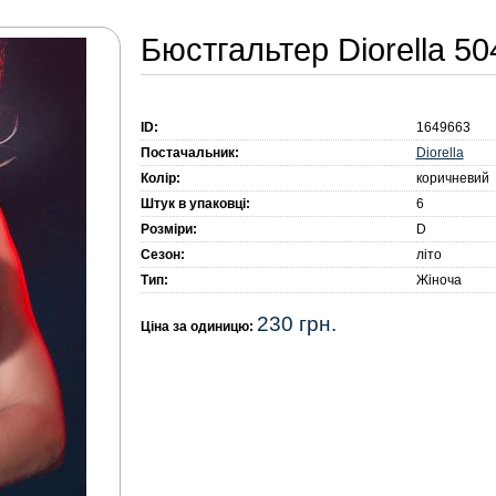
Бюстгальтер Diorella 5
ID:
1649663
Diorella
Постачальник:
Колір:
коричневий
Штук в упаковці:
6
Розміри:
D
Сезон:
літо
Тип:
Жіноча
230 грн.
Ціна за одиницю: