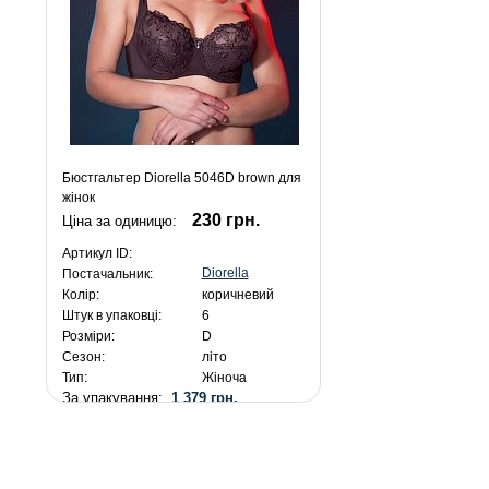
Бюстгальтер Diorella 5046D brown для
жінок
230 грн.
Ціна за одиницю:
Артикул ID:
Diorella
Постачальник:
Колір:
коричневий
Штук в упаковці:
6
Розміри:
D
Сезон:
літо
Тип:
Жіноча
За упакування:
1 379 грн.