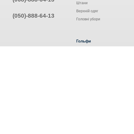
Штани
Верхній одяг
(050)-888-64-13
Головні убори
Гольфи
Жіночі гольфи
Чоловічі гольфи
Труси ALEXA
© Інтернет-магазин одягу, 2025