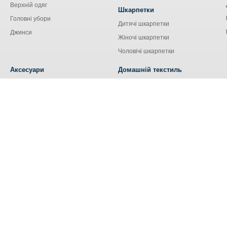
Верхній одяг
Шкарпетки
Головні убори
Дитячі шкарпетки
Джинси
Жіночі шкарпетки
Чоловічі шкарпетки
Аксесуари
Домашній текстиль
Сумки
Кухонний текстиль
Аксесуари для сім'ї
Наволочки
Ремені та пояси
Наматрацники
Шнурки
Носові хустки
Ковдри