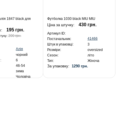
лія 1847 black для
Футболка 1030 black MIU MIU
430 грн.
Ціна за штучку:
195 грн.
у:
Артикул ID:
200 грн.
штуку:
41466
Постачальник:
Штук в упаковці:
3
Алія
Розміри:
oversized
чорний
Сезон:
літо
:
6
Тип:
Жіноча
46-54
За упаковку:
1290 грн.
зима
Чоловіча
я:
1 170 грн.