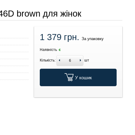
046D brown для жінок
1 379 грн.
За упаковку
Наявність
є
Кількість:
шт
У кошик