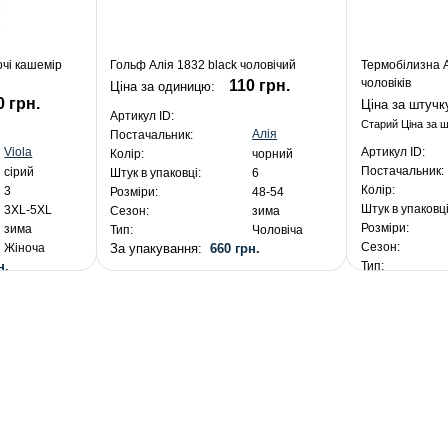
очі кашемір
Гольф Алія 1832 black чоловічий
Термобілизна А
чоловіків
110 грн.
Ціна за одиницю:
0 грн.
Ціна за штучк
Артикул ID:
Старий Ціна за 
Алія
Постачальник:
Viola
Артикул ID:
Колір:
чорний
Постачальник:
сірий
Штук в упаковці:
6
Колір:
3
Розміри:
48-54
Штук в упаковці
3XL-5XL
Сезон:
зима
Розміри:
зима
Тип:
Чоловіча
Сезон:
За упакування:
660 грн.
Жіноча
н.
Тип:
За упакуванн