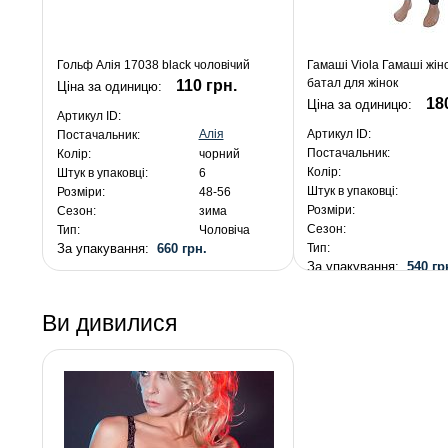
Гольф Алія 17038 black чоловічий
Гамаші Viola Гамаші жін
батал для жінок
110 грн.
Ціна за одиницю:
18
Ціна за одиницю:
Артикул ID:
Алія
Артикул ID:
Постачальник:
Постачальник:
Колір:
чорний
Колір:
Штук в упаковці:
6
Штук в упаковці:
Розміри:
48-56
Розміри:
Сезон:
зима
Сезон:
Тип:
Чоловіча
За упакування:
660 грн.
Тип:
За упакування:
540 гр
Ви дивилися