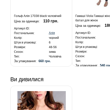
Гольф Алія 17038 black чоловічий
Гамаші Viola Гамаші жін
батал для жінок
110 грн.
Ціна за одиницю:
18
Ціна за одиницю:
Артикул ID:
Алія
Артикул ID:
Постачальник:
Постачальник:
Колір:
чорний
Колір:
Штук в упаковці:
6
Штук в упаковці:
Розміри:
48-56
Розміри:
Сезон:
зима
Сезон:
Тип:
Чоловіча
За упакування:
660 грн.
Тип:
За упакування:
540 гр
Ви дивилися