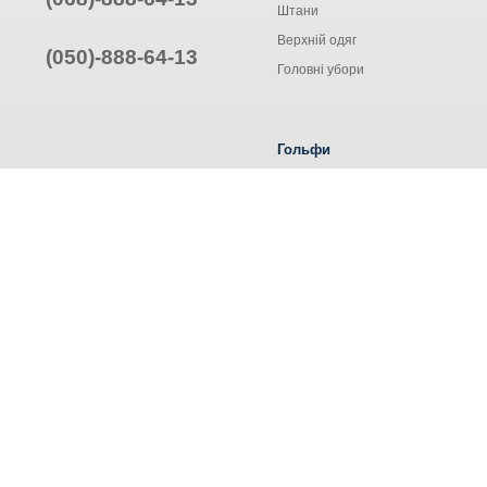
Штани
Верхній одяг
(050)-888-64-13
Головні убори
Гольфи
Жіночі гольфи
Чоловічі гольфи
Труси ALEXA
© Інтернет-магазин одягу, 2025