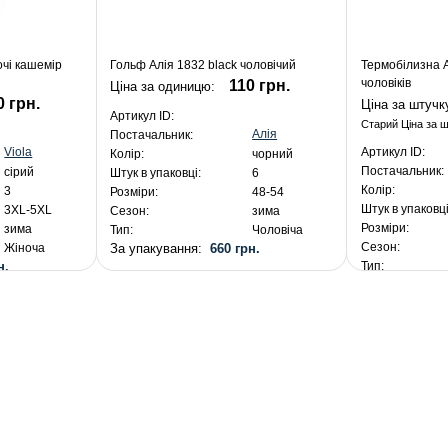
очі кашемір
Гольф Алія 1832 black чоловічий
Термобілизна А
чоловіків
110 грн.
Ціна за одиницю:
0 грн.
Ціна за штучк
Артикул ID:
Старий Ціна за 
Алія
Постачальник:
Viola
Артикул ID:
Колір:
чорний
Постачальник:
сірий
Штук в упаковці:
6
Колір:
3
Розміри:
48-54
Штук в упаковці
3XL-5XL
Сезон:
зима
Розміри:
зима
Тип:
Чоловіча
Сезон:
За упакування:
660 грн.
Жіноча
н.
Тип:
За упакуванн