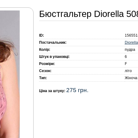
Бюстгальтер Diorella 5
ID:
156551
Diorella
Постачальник:
Колір:
пудра
Штук в упаковці:
6
Розміри:
F
Сезон:
літо
Тип:
Жіноча
275 грн.
Ціна за штуку: