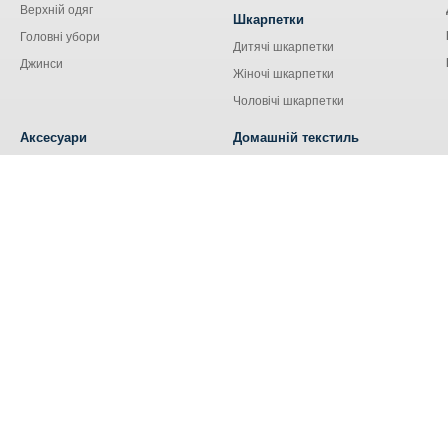
Верхній одяг
Шкарпетки
Головні убори
Дитячі шкарпетки
Джинси
Жіночі шкарпетки
Чоловічі шкарпетки
Аксесуари
Домашній текстиль
Сумки
Кухонний текстиль
Аксесуари для сім'ї
Наволочки
Ремені та пояси
Наматрацники
Шнурки
Носові хустки
Ковдри