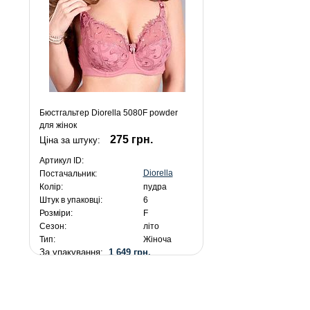
Бюстгальтер Diorella 5080F powder
для жінок
275 грн.
Ціна за штуку:
Артикул ID:
Diorella
Постачальник:
Колір:
пудра
Штук в упаковці:
6
Розміри:
F
Сезон:
літо
Тип:
Жіноча
За упакування:
1 649 грн.
275 грн.