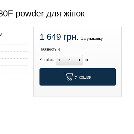
080F powder для жінок
1 649 грн.
8
За упаковку
Наявність
є
Кількість:
шт
У кошик