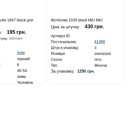
лія 1847 black для
Футболка 1030 black MIU MIU
430 грн.
Ціна за штучку:
195 грн.
у:
Артикул ID:
200 грн.
штуку:
41466
Постачальник:
Штук в упаковці:
3
Алія
Розміри:
oversized
чорний
Сезон:
літо
:
6
Тип:
Жіноча
46-54
За упаковку:
1290 грн.
зима
Чоловіча
я:
1 170 грн.