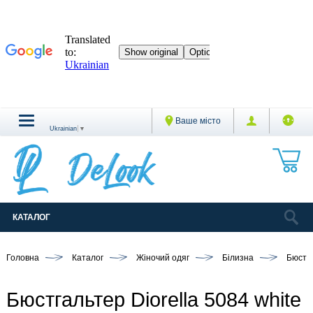
Ваше місто
Ukrainian
▼
КАТАЛОГ
Головна
Каталог
Жіночий одяг
Білизна
Бюстг
Бюстгальтер Diorella 5084 white