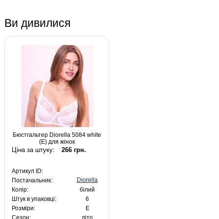
Ви дивилися
Бюстгальтер Diorella 5084 white
(E) для жінок
Ціна за штуку:
266 грн.
Артикул ID:
Diorella
Постачальник:
Колір:
білий
Штук в упаковці:
6
Розміри:
E
Сезон:
літо