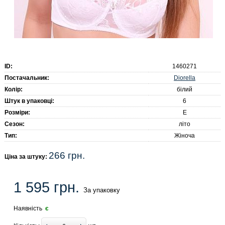
ID:
1460271
Diorella
Постачальник:
Колір:
білий
Штук в упаковці:
6
Розміри:
E
Сезон:
літо
Тип:
Жіноча
266 грн.
Ціна за штуку:
1 595 грн.
За упаковку
Наявність
є