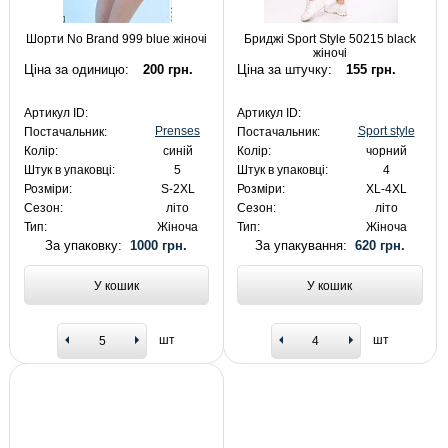
Шорти No Brand 999 blue жіночі
Бриджі Sport Style 50215 black
жіночі
Ціна за одиницю:
200 грн.
Ціна за штучку:
155 грн.
Артикул ID:
Артикул ID:
Prenses
Sport style
Постачальник:
Постачальник:
Колір:
синій
Колір:
чорний
Штук в упаковці:
5
Штук в упаковці:
4
Розміри:
S-2XL
Розміри:
XL-4XL
Сезон:
літо
Сезон:
літо
Тип:
Жіноча
Тип:
Жіноча
За упаковку:
1000 грн.
За упакування:
620 грн.
У кошик
У кошик
шт
шт