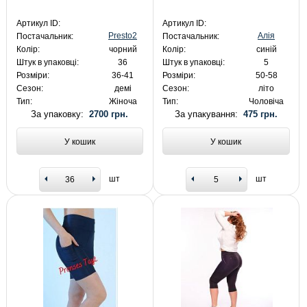
Артикул ID:
Артикул ID:
Presto2
Алія
Постачальник:
Постачальник:
Колір:
чорний
Колір:
синій
Штук в упаковці:
36
Штук в упаковці:
5
Розміри:
36-41
Розміри:
50-58
Сезон:
демі
Сезон:
літо
Тип:
Жіноча
Тип:
Чоловіча
За упаковку:
2700 грн.
За упакування:
475 грн.
У кошик
У кошик
шт
шт