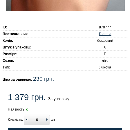
ID:
870777
Diorella
Постачальник:
Колір:
бордовий
Штук в упаковці:
6
Розміри:
E
Сезон:
літо
Тип:
Жіноча
230 грн.
Ціна за одиницю:
1 379 грн.
За упаковку
Наявність
є
Кількість:
шт