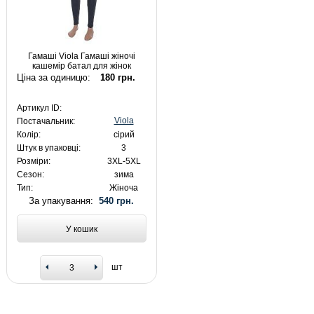
Гамаші Viola Гамаші жіночі
кашемір батал для жінок
Ціна за одиницю:
180 грн.
Артикул ID:
Viola
Постачальник:
Колір:
сірий
Штук в упаковці:
3
Розміри:
3XL-5XL
Сезон:
зима
Тип:
Жіноча
За упакування:
540 грн.
У кошик
шт