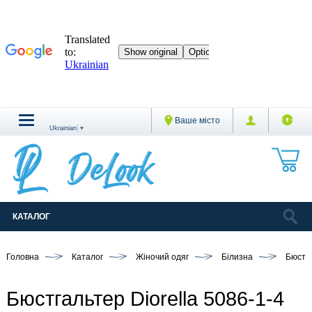
Ваше місто
Ukrainian
▼
КАТАЛОГ
Головна
Каталог
Жіночий одяг
Білизна
Бюстг
Бюстгальтер Diorella 5086-1-4