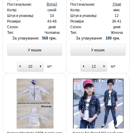
Bona2
Ульві
Постачальник:
Постачальник:
Колір:
синій
Колір:
мікс
Штук в упаковці:
10
Штук в упаковці:
12
Розміри:
43-46
Розміри:
36-41
Сезон:
демі
Сезон:
демі
Тип:
Чоловіча
Тип:
Жіноча
За упакування:
568 грн.
За упакування:
180 грн.
У кошик
У кошик
шт
шт