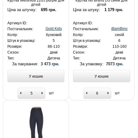
Куртка Weishida 2205 purple для
Куртка No Brand D3 синій для
дітей
дітей
Ціна за штучку:
695 грн.
Ціна за штуку:
1 179 грн.
Артикул ID:
Артикул ID:
Gold Kids
iBamBino
Постачальник:
Постачальник:
Колір:
бузковий
Колір:
синій
Штук в упаковці:
5
Штук в упаковці:
6
Розміри:
86-110
Розміри:
110-160
Сезон:
демі
Сезон:
демі
Тип:
Дитяча
Тип:
Дитяча
За пакування:
3 473 грн.
За упаковку:
7073 грн.
У кошик
У кошик
шт
шт