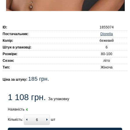
ID:
1855074
Diorella
Постачальник:
Колір:
бежевий
Штук в упаковці:
6
Розміри:
80-100
Сезон:
літо
Тип:
Жіноча
185 грн.
Ціна за штуку:
1 108 грн.
За упаковку
Наявність
є
Кількість:
шт