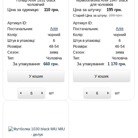
Гольф Алія 1832 black
Термобілизна Алія 1847 black
чоловічий
для чоловіків
Ціна за одиницю:
110 грн.
Ціна за штучку:
195 грн.
200 грн.
Старий Ціна за штуку:
Артикул ID:
Артикул ID:
Алія
Алія
Постачальник:
Постачальник:
Колір:
чорний
Колір:
чорний
Штук в упаковці:
6
Штук в упаковці:
6
Розміри:
48-54
Розміри:
46-54
Сезон:
зима
Сезон:
зима
Тип:
Чоловіча
Тип:
Чоловіча
За упакування:
660 грн.
За упакування:
1 170 грн.
У кошик
У кошик
шт
шт