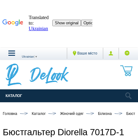
Ваше місто
Ukrainian
▼
КАТАЛОГ
Головна
Каталог
Жіночий одяг
Білизна
Бюстг
Бюстгальтер Diorella 7017D-1