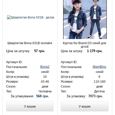
Шкарпетки Bona 031B чоловічі
Куртка No Brand D3 синій для
дітей
Ціна за штучку:
57 грн.
Ціна за штуку:
1 179 грн.
Артикул ID:
Артикул ID:
Bona2
iBamBino
Постачальник:
Постачальник:
Колір:
синій
Колір:
синій
Штук в упаковці:
10
Штук в упаковці:
6
Розміри:
43-46
Розміри:
110-160
Сезон:
демі
Сезон:
демі
Тип:
Чоловіча
Тип:
Дитяча
За упакування:
568 грн.
За упаковку:
7073 грн.
У кошик
У кошик