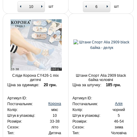
шт
шт
Сліди Корона CY426-1 mix
Штани Спорт Alia 2909 black
дитячі
байка чоловічі
Ціна за одиницю:
20 грн.
Ціна за штучку:
185 грн.
Артикул ID:
Артикул ID:
Корона
Алія
Постачальник:
Постачальник:
Колір:
мікс
Колір:
чорний
Штук в упаковці:
10
Штук в упаковці:
5
Розміри:
33-38
Розміри:
46-54
Сезон:
літо
Сезон:
зима
Тип:
Дитяча
Тип:
Чоловіча