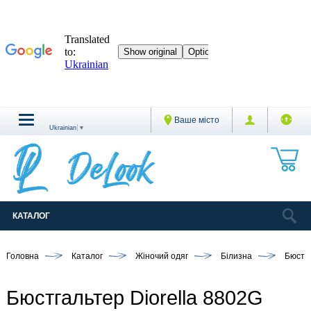
Ваше місто
Ukrainian
▼
КАТАЛОГ
Головна
Каталог
Жіночий одяг
Білизна
Бюстг
Бюстгальтер Diorella 8802G