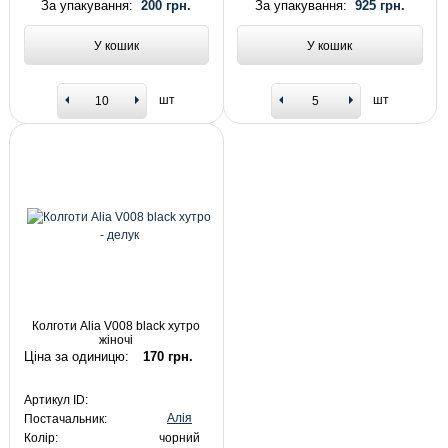
За упакування:
200 грн.
За упакування:
925 грн.
У кошик
У кошик
шт
шт
Колготи Alia V008 black хутро
жіночі
Ціна за одиницю:
170 грн.
Артикул ID:
Алія
Постачальник:
Колір:
чорний