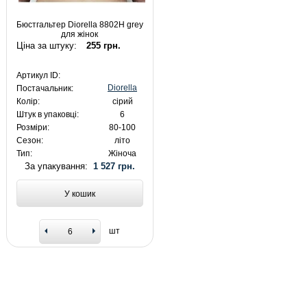
Бюстгальтер Diorella 8802H grey
для жінок
Ціна за штуку:
255 грн.
Артикул ID:
Diorella
Постачальник:
Колір:
сірий
Штук в упаковці:
6
Розміри:
80-100
Сезон:
літо
Тип:
Жіноча
За упакування:
1 527 грн.
У кошик
шт