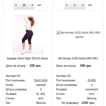
шт
шт
Бриджі Sport Style 50215 black
Футболка 1030 black MIU MIU
Ціна за штуку:
155 грн.
Ціна за штуку:
430 грн.
Артикул ID:
Артикул ID:
Sport style
41466
Постачальник:
Постачальник:
Колір:
чорний
Штук в упаковці:
3
Штук в упаковці:
4
Розміри:
oversized
Розміри:
XL-4XL
Сезон:
літо
Сезон:
літо
Тип:
Жіноча
За упаковку:
1290 грн.
Тип:
Жіноча