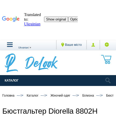
Ваше місто
Ukrainian
▼
КАТАЛОГ
Головна
Каталог
Жіночий одяг
Білизна
Бюстг
Бюстгальтер Diorella 8802H