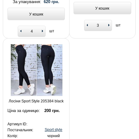
За упакування:
620 грн.
У кошик
У кошик
шт
шт
Лосіни Sport Style 205384 black
Ціна за одиницю:
200 грн.
Артикул ID:
Sport style
Постачальник:
Колір:
чорний