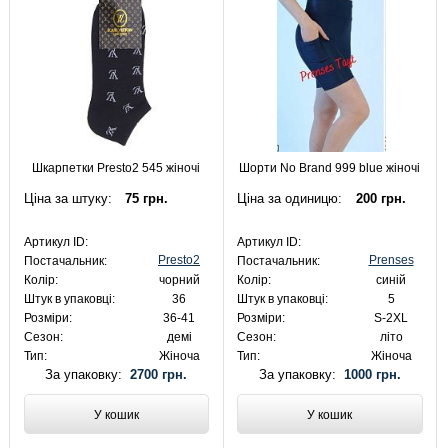
Шкарпетки Presto2 545 жіночі
Шорти No Brand 999 blue жіночі
Ціна за штуку:
75 грн.
Ціна за одиницю:
200 грн.
Артикул ID:
Артикул ID:
Presto2
Prenses
Постачальник:
Постачальник:
Колір:
чорний
Колір:
синій
Штук в упаковці:
36
Штук в упаковці:
5
Розміри:
36-41
Розміри:
S-2XL
Сезон:
демі
Сезон:
літо
Тип:
Жіноча
Тип:
Жіноча
За упаковку:
2700 грн.
За упаковку:
1000 грн.
У кошик
У кошик