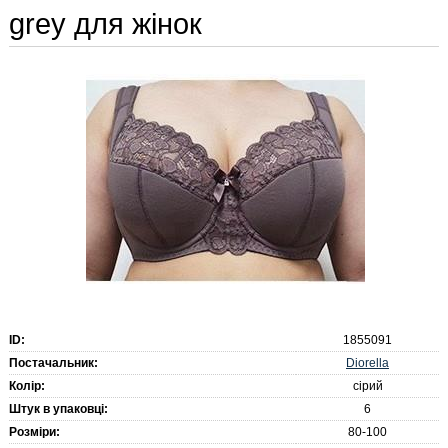
grey для жінок
ID:
1855091
Diorella
Постачальник:
Колір:
сірий
Штук в упаковці:
6
Розміри:
80-100