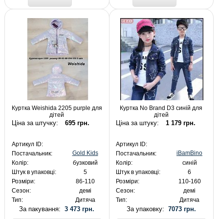
Куртка Weishida 2205 purple для
Куртка No Brand D3 синій для
дітей
дітей
Ціна за штучку:
695 грн.
Ціна за штуку:
1 179 грн.
Артикул ID:
Артикул ID:
Gold Kids
iBamBino
Постачальник:
Постачальник:
Колір:
бузковий
Колір:
синій
Штук в упаковці:
5
Штук в упаковці:
6
Розміри:
86-110
Розміри:
110-160
Сезон:
демі
Сезон:
демі
Тип:
Дитяча
Тип:
Дитяча
За пакування:
3 473 грн.
За упаковку:
7073 грн.