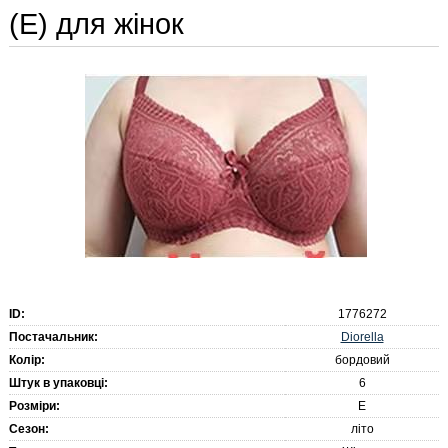
(E) для жінок
ID:
1776272
Diorella
Постачальник:
Колір:
бордовий
Штук в упаковці:
6
Розміри:
E
Сезон:
літо