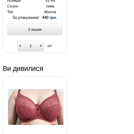
Розміри:
42-48
Сезон:
зима
Тип:
Жіноча
За упакування:
440 грн.
У кошик
шт
Ви дивилися