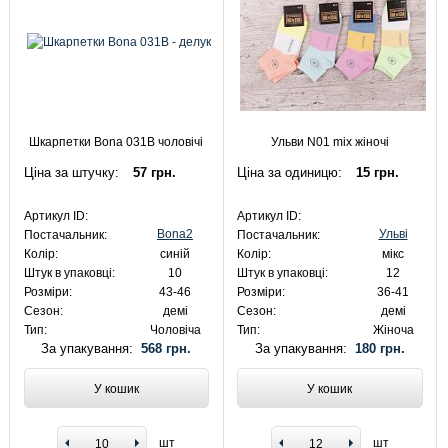
Шкарпетки Bona 031B чоловічі
Ульви N01 mix жіночі
Ціна за штучку:
57 грн.
Ціна за одиницю:
15 грн.
Артикул ID:
Артикул ID:
Bona2
Ульві
Постачальник:
Постачальник:
Колір:
синій
Колір:
мікс
Штук в упаковці:
10
Штук в упаковці:
12
Розміри:
43-46
Розміри:
36-41
Сезон:
демі
Сезон:
демі
Тип:
Чоловіча
Тип:
Жіноча
За упакування:
568 грн.
За упакування:
180 грн.
У кошик
У кошик
шт
шт