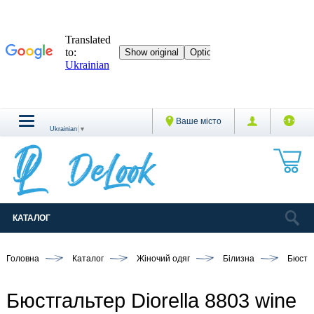
Ваше місто
Ukrainian
▼
КАТАЛОГ
Головна
Каталог
Жіночий одяг
Білизна
Бюстг
Бюстгальтер Diorella 8803 wine