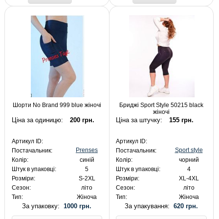
Шорти No Brand 999 blue жіночі
Бриджі Sport Style 50215 black
жіночі
Ціна за одиницю:
200 грн.
Ціна за штучку:
155 грн.
Артикул ID:
Артикул ID:
Prenses
Sport style
Постачальник:
Постачальник:
Колір:
синій
Колір:
чорний
Штук в упаковці:
5
Штук в упаковці:
4
Розміри:
S-2XL
Розміри:
XL-4XL
Сезон:
літо
Сезон:
літо
Тип:
Жіноча
Тип:
Жіноча
За упаковку:
1000 грн.
За упакування:
620 грн.