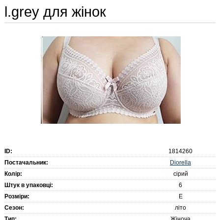
l.grey для жінок
ID:
1814260
Diorella
Постачальник:
Колір:
сірий
Штук в упаковці:
6
Розміри:
E
Сезон:
літо
Тип:
Жіноча