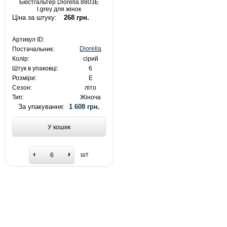
Бюстгальтер Diorella 8803E
l.grey для жінок
Ціна за штуку:
268 грн.
Артикул ID:
Diorella
Постачальник:
Колір:
сірий
Штук в упаковці:
6
Розміри:
E
Сезон:
літо
Тип:
Жіноча
За упакування:
1 608 грн.
У кошик
шт