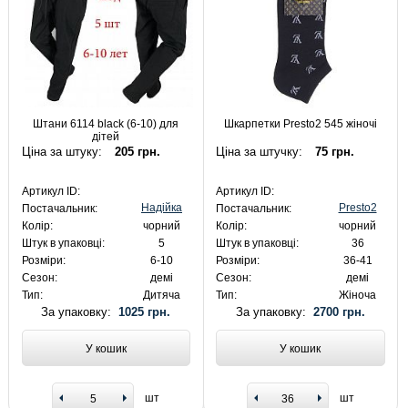
Штани 6114 black (6-10) для
Шкарпетки Presto2 545 жіночі
дітей
Ціна за штуку:
205 грн.
Ціна за штучку:
75 грн.
Артикул ID:
Артикул ID:
Надійка
Presto2
Постачальник:
Постачальник:
Колір:
чорний
Колір:
чорний
Штук в упаковці:
5
Штук в упаковці:
36
Розміри:
6-10
Розміри:
36-41
Сезон:
демі
Сезон:
демі
Тип:
Дитяча
Тип:
Жіноча
За упаковку:
1025 грн.
За упаковку:
2700 грн.
У кошик
У кошик
шт
шт