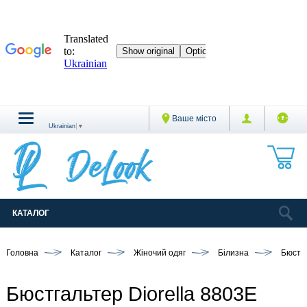
Ваше місто
Ukrainian
▼
КАТАЛОГ
Головна
Каталог
Жіночий одяг
Білизна
Бюстг
Бюстгальтер Diorella 8803E