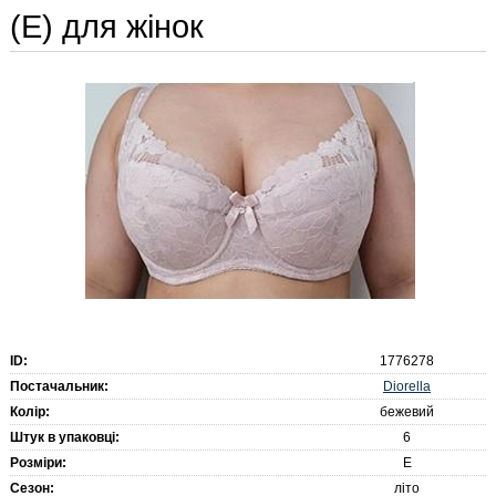
(E) для жінок
ID:
1776278
Diorella
Постачальник:
Колір:
бежевий
Штук в упаковці:
6
Розміри:
E
Сезон:
літо