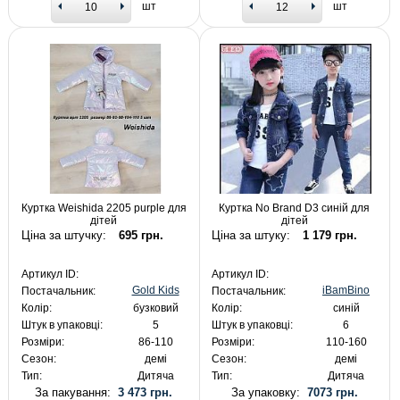
шт
шт
Куртка Weishida 2205 purple для
Куртка No Brand D3 синій для
дітей
дітей
Ціна за штучку:
695 грн.
Ціна за штуку:
1 179 грн.
Артикул ID:
Артикул ID:
Gold Kids
iBamBino
Постачальник:
Постачальник:
Колір:
бузковий
Колір:
синій
Штук в упаковці:
5
Штук в упаковці:
6
Розміри:
86-110
Розміри:
110-160
Сезон:
демі
Сезон:
демі
Тип:
Дитяча
Тип:
Дитяча
За пакування:
3 473 грн.
За упаковку:
7073 грн.