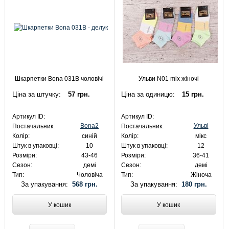
Шкарпетки Bona 031B чоловічі
Ульви N01 mix жіночі
Ціна за штучку:
57 грн.
Ціна за одиницю:
15 грн.
Артикул ID:
Артикул ID:
Bona2
Ульві
Постачальник:
Постачальник:
Колір:
синій
Колір:
мікс
Штук в упаковці:
10
Штук в упаковці:
12
Розміри:
43-46
Розміри:
36-41
Сезон:
демі
Сезон:
демі
Тип:
Чоловіча
Тип:
Жіноча
За упакування:
568 грн.
За упакування:
180 грн.
У кошик
У кошик