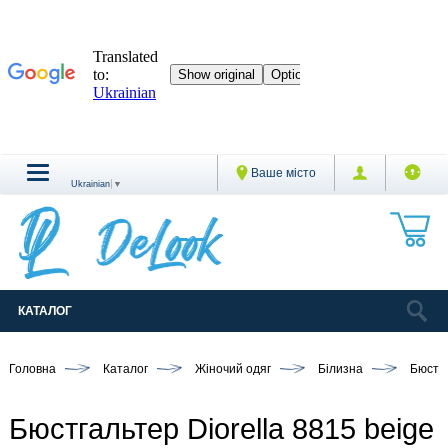
Ваше місто
Ukrainian
▼
КАТАЛОГ
Головна
Каталог
Жіночий одяг
Білизна
Бюстг
Бюстгальтер Diorella 8815 beige