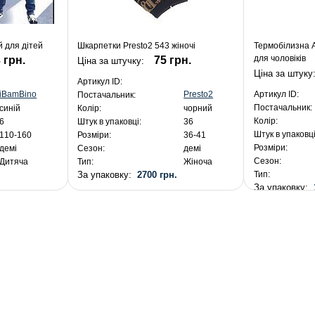
й для дітей
Шкарпетки Presto2 543 жіночі
Термобілизна A
для чоловіків
 грн.
75 грн.
Ціна за штучку:
Ціна за штуку
Артикул ID:
iBamBino
Presto2
Артикул ID:
Постачальник:
Постачальник:
синій
Колір:
чорний
Колір:
6
Штук в упаковці:
36
Штук в упаковці
110-160
Розміри:
36-41
Розміри:
демі
Сезон:
демі
Сезон:
Дитяча
Тип:
Жіноча
.
За упаковку:
2700 грн.
Тип:
За упаковку: