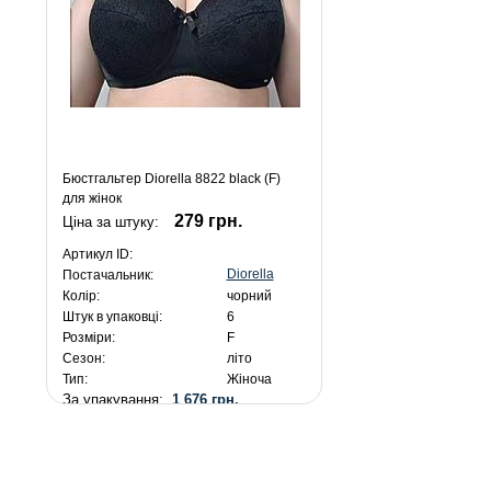
Бюстгальтер Diorella 8822 black (F)
для жінок
279 грн.
Ціна за штуку:
Артикул ID:
Diorella
Постачальник:
Колір:
чорний
Штук в упаковці:
6
Розміри:
F
Сезон:
літо
Тип:
Жіноча
За упакування:
1 676 грн.