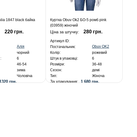
lia 1847 black байка
Куртка Obuv Ok2 БО-5 ромб pink
(03959) жіночий
220 грн.
280 грн.
:
Ціна за штучку:
Артикул ID:
Алія
Obuv OK2
Постачальник:
чорний
Колір:
рожевий
:
6
Штук в упаковці:
6
46-54
Розміри:
36-48
зима
Сезон:
демі
Чоловіча
Тип:
Жіноча
1320 грн.
За упакування:
1 680 грн.