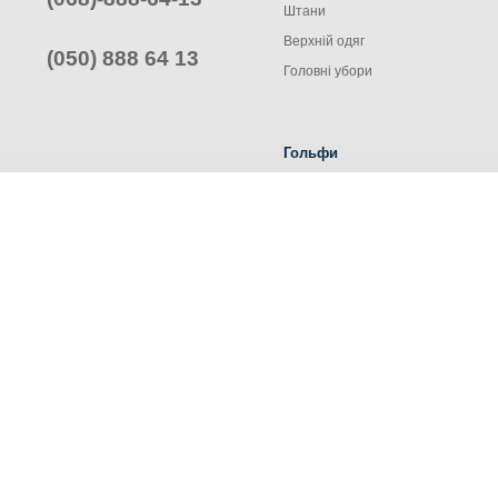
Штани
Верхній одяг
(050) 888 64 13
Головні убори
Гольфи
Жіночі гольфи
Чоловічі гольфи
Труси ALEXA
© Інтернет-магазин одягу, 2025