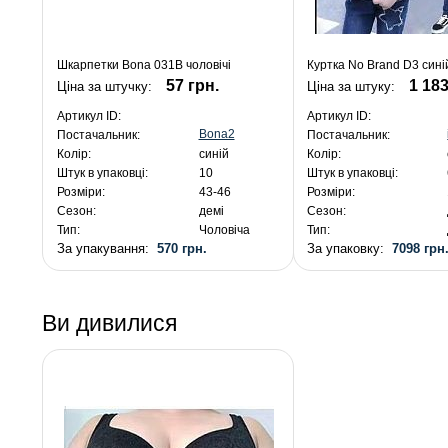
Шкарпетки Bona 031B чоловічі
Куртка No Brand D3 сині
57 грн.
1 183
Ціна за штучку:
Ціна за штуку:
Артикул ID:
Артикул ID:
Bona2
Постачальник:
Постачальник:
Колір:
синій
Колір:
Штук в упаковці:
10
Штук в упаковці:
Розміри:
43-46
Розміри:
Сезон:
демі
Сезон:
Тип:
Чоловіча
Тип:
За упакування:
570 грн.
За упаковку:
7098 грн
Ви дивилися