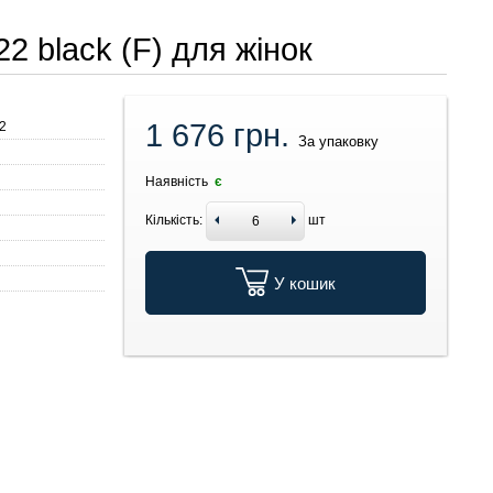
22 black (F) для жінок
1 676 грн.
2
За упаковку
Наявність
є
Кількість:
шт
У кошик