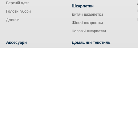
Верхній одяг
Шкарпетки
Головні убори
Дитячі шкарпетки
Джинси
Жіночі шкарпетки
Чоловічі шкарпетки
Аксесуари
Домашній текстиль
Сумки
Кухонний текстиль
Аксесуари для сім'ї
Наволочки
Ремені та пояси
Наматрацники
Шнурки
Носові хустки
Ковдри