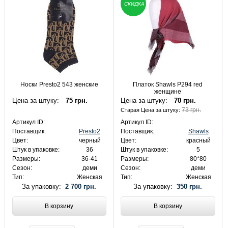
СКИДКА
Носки Presto2 543 женские
Платок Shawls P294 red
женщине
Цена за штуку:
75 грн.
Цена за штуку:
70 грн.
73 грн.
Старая Цена за штуку:
Артикул ID:
Артикул ID:
Поставщик:
Presto2
Поставщик:
Shawls
Цвет:
черный
Цвет:
красный
Штук в упаковке:
36
Штук в упаковке:
5
Размеры:
36-41
Размеры:
80*80
Сезон:
деми
Сезон:
деми
Тип:
Женская
Тип:
Женская
За упаковку:
2 700 грн.
За упаковку:
350 грн.
В корзину
В корзину