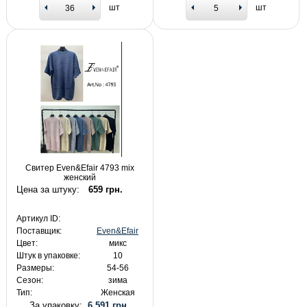
шт
шт
Свитер Even&Efair 4793 mix
женский
Цена за штуку:
659 грн.
Артикул ID:
Поставщик:
Even&Efair
Цвет:
микс
Штук в упаковке:
10
Размеры:
54-56
Сезон:
зима
Тип:
Женская
За упаковку:
6 591 грн.