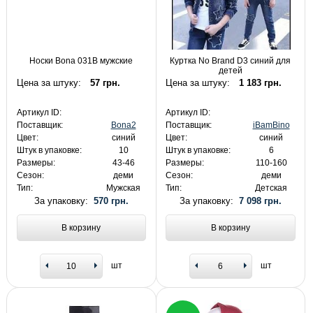
Носки Bona 031B мужские
Куртка No Brand D3 синий для
детей
Цена за штуку:
57 грн.
Цена за штуку:
1 183 грн.
Артикул ID:
Артикул ID:
Поставщик:
Bona2
Поставщик:
iBamBino
Цвет:
синий
Цвет:
синий
Штук в упаковке:
10
Штук в упаковке:
6
Размеры:
43-46
Размеры:
110-160
Сезон:
деми
Сезон:
деми
Тип:
Мужская
Тип:
Детская
За упаковку:
570 грн.
За упаковку:
7 098 грн.
В корзину
В корзину
шт
шт