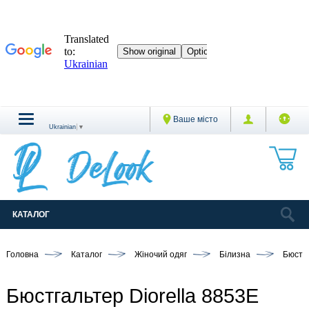
Ваше місто
Ukrainian
▼
КАТАЛОГ
Головна
Каталог
Жіночий одяг
Білизна
Бюстг
Бюстгальтер Diorella 8853E