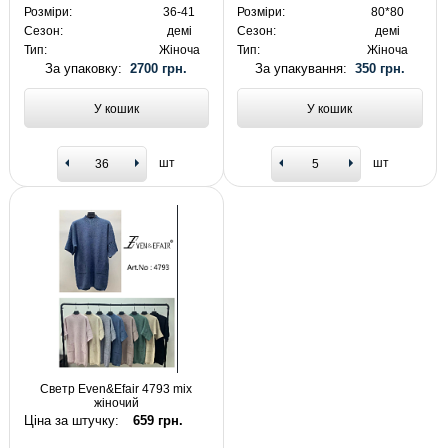
Розміри:
36-41
Розміри:
80*80
Сезон:
демі
Сезон:
демі
Тип:
Жіноча
Тип:
Жіноча
За упаковку:
2700 грн.
За упакування:
350 грн.
У кошик
У кошик
шт
шт
Светр Even&Efair 4793 mix
жіночий
Ціна за штучку:
659 грн.