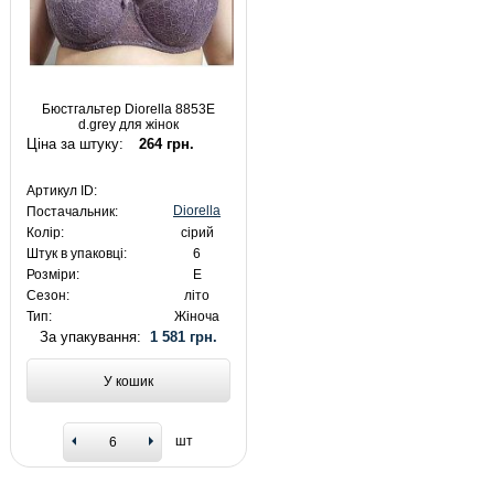
Бюстгальтер Diorella 8853E
d.grey для жінок
Ціна за штуку:
264 грн.
Артикул ID:
Diorella
Постачальник:
Колір:
сірий
Штук в упаковці:
6
Розміри:
E
Сезон:
літо
Тип:
Жіноча
За упакування:
1 581 грн.
У кошик
шт