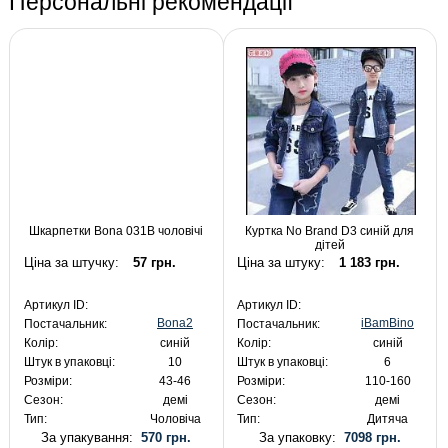
Персональні рекомендації
Шкарпетки Bona 031B чоловічі
Куртка No Brand D3 синій для
дітей
Ціна за штучку:
57 грн.
Ціна за штуку:
1 183 грн.
Артикул ID:
Артикул ID:
Bona2
iBamBino
Постачальник:
Постачальник:
Колір:
синій
Колір:
синій
Штук в упаковці:
10
Штук в упаковці:
6
Розміри:
43-46
Розміри:
110-160
Сезон:
демі
Сезон:
демі
Тип:
Чоловіча
Тип:
Дитяча
За упакування:
570 грн.
За упаковку:
7098 грн.