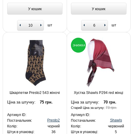
У кошик
У кошик
шт
шт
ЗНИЖКА
Шкарпетки Presto2 543 жіночі
Хустка Shawls P294 red жінці
Ціна за штучку:
75 грн.
Ціна за штучку:
70 грн.
73 грн.
Старий Ціна за штуку:
Артикул ID:
Артикул ID:
Presto2
Shawls
Постачальник:
Постачальник:
Колір:
чорний
Колір:
червоний
Штук в упаковці:
36
Штук в упаковці:
5