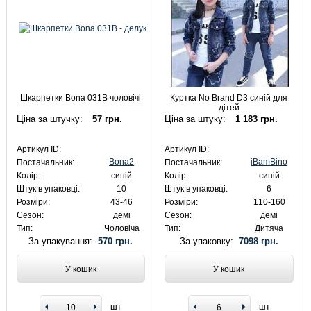
Шкарпетки Bona 031B чоловічі
Куртка No Brand D3 синій для
дітей
Ціна за штучку:
57 грн.
Ціна за штуку:
1 183 грн.
Артикул ID:
Артикул ID:
Bona2
iBamBino
Постачальник:
Постачальник:
Колір:
синій
Колір:
синій
Штук в упаковці:
10
Штук в упаковці:
6
Розміри:
43-46
Розміри:
110-160
Сезон:
демі
Сезон:
демі
Тип:
Чоловіча
Тип:
Дитяча
За упакування:
570 грн.
За упаковку:
7098 грн.
У кошик
У кошик
шт
шт