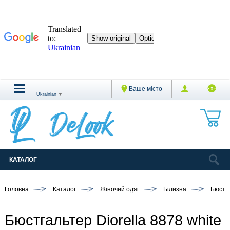
Ваше місто
Ukrainian
▼
КАТАЛОГ
Головна
Каталог
Жіночий одяг
Білизна
Бюстг
Бюстгальтер Diorella 8878 white