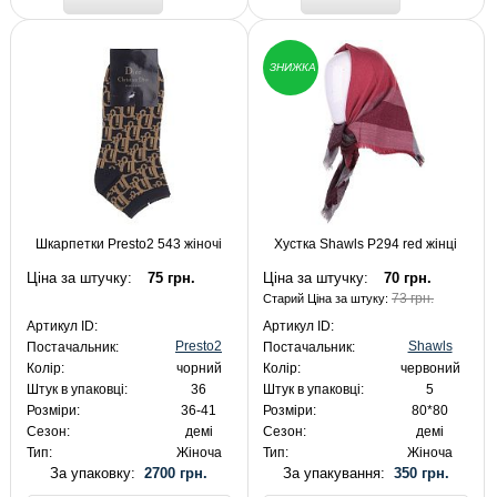
ЗНИЖКА
Шкарпетки Presto2 543 жіночі
Хустка Shawls P294 red жінці
Ціна за штучку:
75 грн.
Ціна за штучку:
70 грн.
73 грн.
Старий Ціна за штуку:
Артикул ID:
Артикул ID:
Presto2
Shawls
Постачальник:
Постачальник:
Колір:
чорний
Колір:
червоний
Штук в упаковці:
36
Штук в упаковці:
5
Розміри:
36-41
Розміри:
80*80
Сезон:
демі
Сезон:
демі
Тип:
Жіноча
Тип:
Жіноча
За упаковку:
2700 грн.
За упакування:
350 грн.