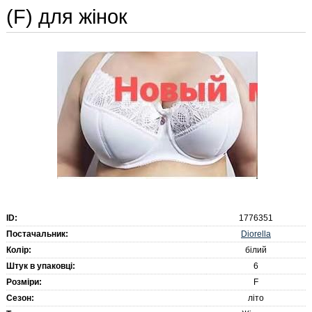
(F) для жінок
ID:
1776351
Diorella
Постачальник:
Колір:
білий
Штук в упаковці:
6
Розміри:
F
Сезон:
літо