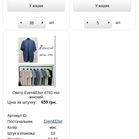
У кошик
У кошик
шт
шт
Светр Even&Efair 4793 mix
жіночий
Ціна за штучку:
659 грн.
Артикул ID:
Even&Efair
Постачальник:
Колір:
мікс
Штук в упаковці:
10