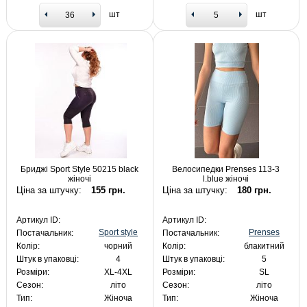
шт
шт
Бриджі Sport Style 50215 black
Велосипедки Prenses 113-3
жіночі
l.blue жіночі
Ціна за штучку:
155 грн.
Ціна за штучку:
180 грн.
Артикул ID:
Артикул ID:
Sport style
Prenses
Постачальник:
Постачальник:
Колір:
чорний
Колір:
блакитний
Штук в упаковці:
4
Штук в упаковці:
5
Розміри:
XL-4XL
Розміри:
SL
Сезон:
літо
Сезон:
літо
Тип:
Жіноча
Тип:
Жіноча