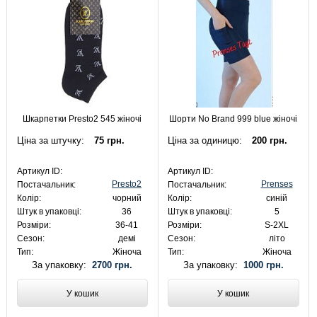
Шкарпетки Presto2 545 жіночі
Шорти No Brand 999 blue жіночі
Ціна за штучку:
75 грн.
Ціна за одиницю:
200 грн.
Артикул ID:
Артикул ID:
Presto2
Prenses
Постачальник:
Постачальник:
Колір:
чорний
Колір:
синій
Штук в упаковці:
36
Штук в упаковці:
5
Розміри:
36-41
Розміри:
S-2XL
Сезон:
демі
Сезон:
літо
Тип:
Жіноча
Тип:
Жіноча
За упаковку:
2700 грн.
За упаковку:
1000 грн.
У кошик
У кошик