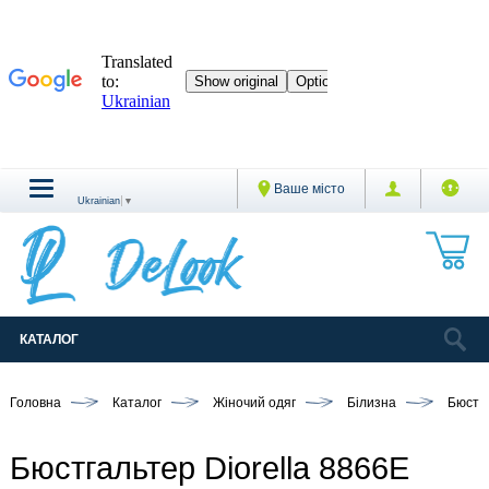
Ваше місто
Ukrainian
▼
КАТАЛОГ
Головна
Каталог
Жіночий одяг
Білизна
Бюстг
Бюстгальтер Diorella 8866E