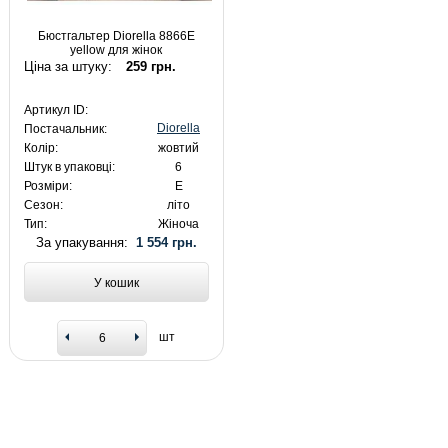
Бюстгальтер Diorella 8866E
yellow для жінок
Ціна за штуку:
259 грн.
Артикул ID:
Diorella
Постачальник:
Колір:
жовтий
Штук в упаковці:
6
Розміри:
E
Сезон:
літо
Тип:
Жіноча
За упакування:
1 554 грн.
У кошик
шт