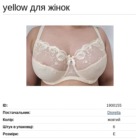
yellow для жінок
ID:
1900155
Diorella
Постачальник:
Колір:
жовтий
Штук в упаковці:
6
Розміри:
E