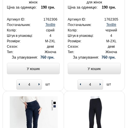
жінок
для жінок
Ціна за одиницю:
190 грн.
Ціна за одиницю:
190 грн.
Артикул ID:
1762306
Артикул ID:
1762305
Textile
Textile
Постачальник:
Постачальник:
Колір:
сірий
Колір:
чорний
Штук в упаковці:
4
Штук в упаковці:
4
Розміри:
M-2XL
Розміри:
M-2XL
Сезон:
демі
Сезон:
демі
Тип:
Жіноча
Тип:
Жіноча
За упакування:
760 грн.
За упакування:
760 грн.
У кошик
У кошик
шт
шт