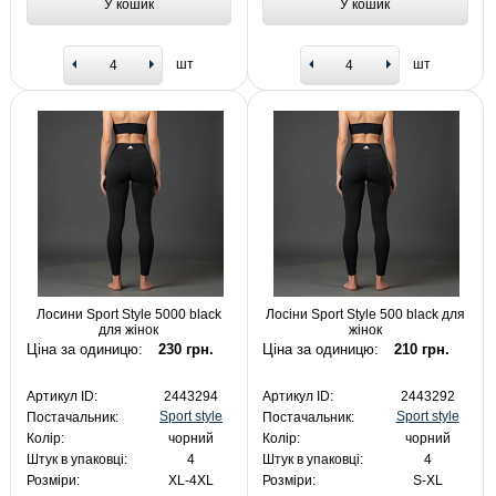
У кошик
У кошик
шт
шт
Лосини Sport Style 5000 black
Лосіни Sport Style 500 black для
для жінок
жінок
Ціна за одиницю:
230 грн.
Ціна за одиницю:
210 грн.
Артикул ID:
2443294
Артикул ID:
2443292
Sport style
Sport style
Постачальник:
Постачальник:
Колір:
чорний
Колір:
чорний
Штук в упаковці:
4
Штук в упаковці:
4
Розміри:
XL-4XL
Розміри:
S-XL