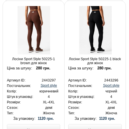
Лосіни Sport Style 50225-1
Лосіни Sport Style 50225-1 black
brown для жінок
для жінок
Ціна за штуку:
280 грн.
Ціна за штуку:
280 грн.
Артикул ID:
2443297
Артикул ID:
2443296
Sport style
Sport style
Постачальник:
Постачальник:
Колір:
коричневий
Колір:
чорний
Штук в упаковці:
4
Штук в упаковці:
4
Розміри:
XL-4XL
Розміри:
XL-4XL
Сезон:
демі
Сезон:
демі
Тип:
Жіноча
Тип:
Жіноча
За упаковку:
1120 грн.
За упаковку:
1120 грн.