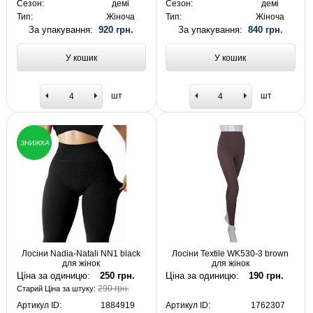
Сезон:
демі
Сезон:
демі
Тип:
Жіноча
Тип:
Жіноча
За упакування:
920 грн.
За упакування:
840 грн.
У кошик
У кошик
шт
шт
ЗНИЖКА
Лосіни Nadia-Natali NN1 black
Лосіни Textile WK530-3 brown
для жінок
для жінок
Ціна за одиницю:
250 грн.
Ціна за одиницю:
190 грн.
290 грн.
Старий Ціна за штуку:
Артикул ID:
1884919
Артикул ID:
1762307