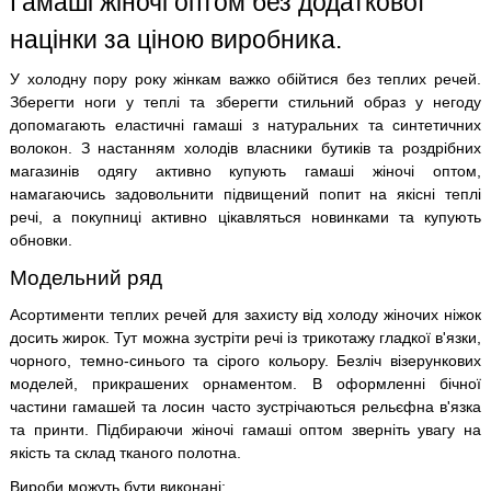
Гамаші жіночі оптом без додаткової
націнки за ціною виробника.
У холодну пору року жінкам важко обійтися без теплих речей.
Зберегти ноги у теплі та зберегти стильний образ у негоду
допомагають еластичні гамаші з натуральних та синтетичних
волокон. З настанням холодів власники бутиків та роздрібних
магазинів одягу активно купують гамаші жіночі оптом,
намагаючись задовольнити підвищений попит на якісні теплі
речі, а покупниці активно цікавляться новинками та купують
обновки.
Модельний ряд
Асортименти теплих речей для захисту від холоду жіночих ніжок
досить жирок. Тут можна зустріти речі із трикотажу гладкої в'язки,
чорного, темно-синього та сірого кольору. Безліч візерункових
моделей, прикрашених орнаментом. В оформленні бічної
частини гамашей та лосин часто зустрічаються рельєфна в'язка
та принти. Підбираючи жіночі гамаші оптом зверніть увагу на
якість та склад тканого полотна.
Вироби можуть бути виконані: