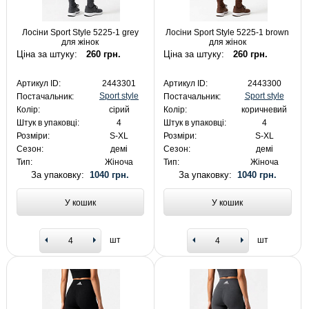
Лосіни Sport Style 5225-1 grey
Лосіни Sport Style 5225-1 brown
для жінок
для жінок
Ціна за штуку:
260 грн.
Ціна за штуку:
260 грн.
Артикул ID:
2443301
Артикул ID:
2443300
Sport style
Sport style
Постачальник:
Постачальник:
Колір:
сірий
Колір:
коричневий
Штук в упаковці:
4
Штук в упаковці:
4
Розміри:
S-XL
Розміри:
S-XL
Сезон:
демі
Сезон:
демі
Тип:
Жіноча
Тип:
Жіноча
За упаковку:
1040 грн.
За упаковку:
1040 грн.
У кошик
У кошик
шт
шт