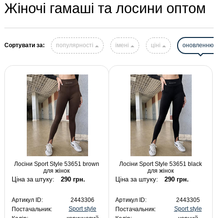
Жіночі гамаші та лосини оптом
Сортувати за:
популярності
імені
ціні
оновленню
Лосіни Sport Style 53651 brown
Лосіни Sport Style 53651 black
для жінок
для жінок
Ціна за штуку:
290 грн.
Ціна за штуку:
290 грн.
Артикул ID:
2443306
Артикул ID:
2443305
Sport style
Sport style
Постачальник:
Постачальник: