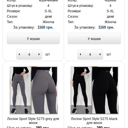
Колір:
коричневий
Колір:
чорний
Штук в упаковці:
4
Штук в упаковці:
4
Розміри:
S-XL
Розміри:
S-XL
Сезон:
демі
Сезон:
демі
Тип:
Жіноча
Тип:
Жіноча
За упаковку:
1160 грн.
За упаковку:
1160 грн.
У кошик
У кошик
шт
шт
Лосіни Sport Style 5275 grey для
Лосіни Sport Style 5275 black
жінок
для жінок
Ціна за штуку:
280 грн.
Ціна за штуку:
280 грн.