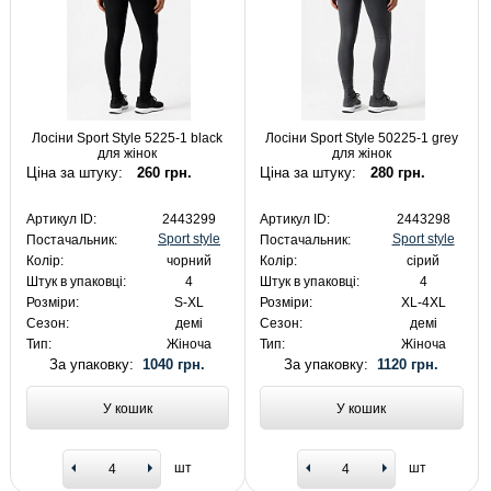
Лосіни Sport Style 5225-1 black
Лосіни Sport Style 50225-1 grey
для жінок
для жінок
Ціна за штуку:
260 грн.
Ціна за штуку:
280 грн.
Артикул ID:
2443299
Артикул ID:
2443298
Sport style
Sport style
Постачальник:
Постачальник:
Колір:
чорний
Колір:
сірий
Штук в упаковці:
4
Штук в упаковці:
4
Розміри:
S-XL
Розміри:
XL-4XL
Сезон:
демі
Сезон:
демі
Тип:
Жіноча
Тип:
Жіноча
За упаковку:
1040 грн.
За упаковку:
1120 грн.
У кошик
У кошик
шт
шт