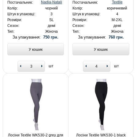
Nadia-Natali
Textile
Постачальник:
Постачальник:
Колір:
чорний
Колір:
коричневий
Штук в упаковці:
3
Штук в упаковці:
4
Розміри:
SL
Розміри:
M-2XL
Сезон:
демі
Сезон:
демі
Тип:
Жіноча
Тип:
Жіноча
За упакування:
750 грн.
За упакування:
760 грн.
У кошик
У кошик
шт
шт
Лосіни Textile WK530-2 grey для
Лосіни Textile WK530-1 black