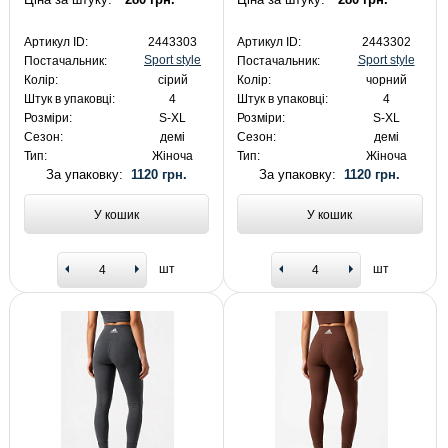
Артикул ID:
2443303
Артикул ID:
2443302
Sport style
Sport style
Постачальник:
Постачальник:
Колір:
сірий
Колір:
чорний
Штук в упаковці:
4
Штук в упаковці:
4
Розміри:
S-XL
Розміри:
S-XL
Сезон:
демі
Сезон:
демі
Тип:
Жіноча
Тип:
Жіноча
За упаковку:
1120 грн.
За упаковку:
1120 грн.
У кошик
У кошик
шт
шт