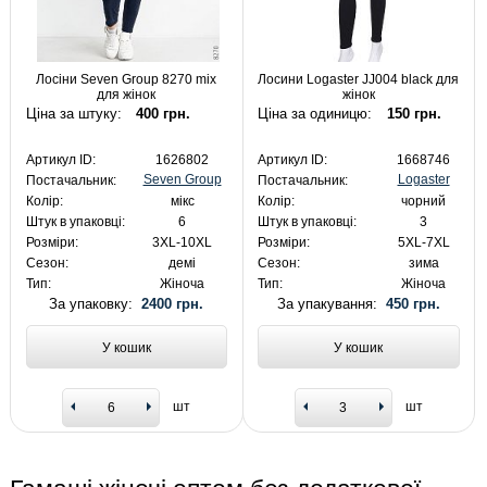
Лосіни Seven Group 8270 mix
Лосини Logaster JJ004 black для
для жінок
жінок
Ціна за штуку:
400 грн.
Ціна за одиницю:
150 грн.
Артикул ID:
1626802
Артикул ID:
1668746
Seven Group
Logaster
Постачальник:
Постачальник:
Колір:
мікс
Колір:
чорний
Штук в упаковці:
6
Штук в упаковці:
3
Розміри:
3XL-10XL
Розміри:
5XL-7XL
Сезон:
демі
Сезон:
зима
Тип:
Жіноча
Тип:
Жіноча
За упаковку:
2400 грн.
За упакування:
450 грн.
У кошик
У кошик
шт
шт