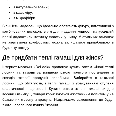
із натуральної вовни;
із кашеміру;
із мікрофібри.
Більшість моделей, що ідеально облягають фігуру, виготовлені з
комбінованих волокон, в які для надання міцності натуральній
пряжі додають синтетичну еластичну нитку. У стильних гамашах
не жертвуючи комфортом, можна залишатися привабливою в
будь-яку погоду.
Де придбати теплі гамаші для жінок?
Інтернет-магазин «DeLook» пропонує купити оптом жіночі теплі
лосини та гамаші за вигідною ціною прямого постачання зі
складів готової продукції виробника. Вибирайте в каталозі
лосини, що обтягують, і теплі гамаші з урахуванням ступеня
еластичності і щільності. Купити оптом жіночі гамаші вигідно
восени і взимку ці товари користуються ажіотажним попитом у не
бажаючих мерзнути красунь. Надсилаємо замовлення до будь-
якого населеного пункту України.