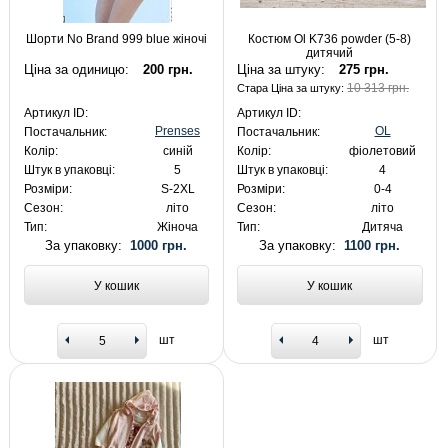
Шорти No Brand 999 blue жіночі
Костюм Ol K736 powder (5-8)
дитячий
Ціна за одиницю:
200 грн.
Ціна за штуку:
275 грн.
10 313 грн.
Стара Ціна за штуку:
Артикул ID:
Артикул ID:
Prenses
OL
Постачальник:
Постачальник:
Колір:
синій
Колір:
фіолетовий
Штук в упаковці:
5
Штук в упаковці:
4
Розміри:
S-2XL
Розміри:
0-4
Сезон:
літо
Сезон:
літо
Тип:
Жіноча
Тип:
Дитяча
За упаковку:
1000 грн.
За упаковку:
1100 грн.
У кошик
У кошик
шт
шт