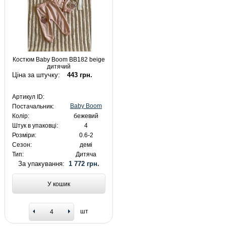
Костюм Baby Boom BB182 beige
дитячий
Ціна за штучку:
443 грн.
Артикул ID:
Baby Boom
Постачальник:
Колір:
бежевий
Штук в упаковці:
4
Розміри:
0.6-2
Сезон:
демі
Тип:
Дитяча
За упакування:
1 772 грн.
У кошик
шт