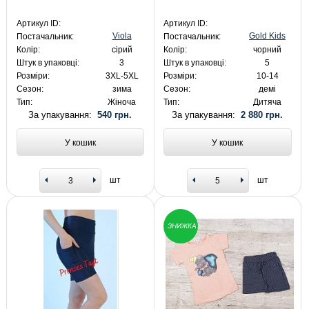
Артикул ID:
Артикул ID:
Viola
Gold Kids
Постачальник:
Постачальник:
Колір:
сірий
Колір:
чорний
Штук в упаковці:
3
Штук в упаковці:
5
Розміри:
3XL-5XL
Розміри:
10-14
Сезон:
зима
Сезон:
демі
Тип:
Жіноча
Тип:
Дитяча
За упакування:
540 грн.
За упакування:
2 880 грн.
У кошик
У кошик
шт
шт
ЗНИЖКА