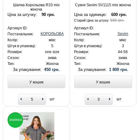
Шапка Корольова R33 mix
Сукня Sevim SV1115 mix жіноча
жіноча
Ціна за штучку:
90 грн.
Ціна за одиницю:
600 грн.
685 грн.
Старий Ціна за штуку:
Артикул ID:
Артикул ID:
КОРОЛЬОВА
Sevim
Постачальник:
Постачальник:
Колір:
мікс
Колір:
мікс
Штук в упаковці:
5
Штук в упаковці:
3
Розміри:
one size
Розміри:
44-56
Сезон:
зима
Сезон:
зима
Тип:
Жіноча
Тип:
Жіноча
За упакування:
450 грн.
За упакування:
1 800 грн.
У кошик
У кошик
шт
шт
ЗНИЖКА