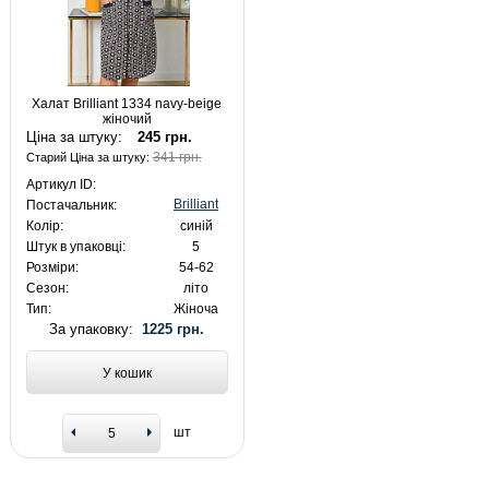
Халат Brilliant 1334 navy-beige
жіночий
Ціна за штуку:
245 грн.
341 грн.
Старий Ціна за штуку:
Артикул ID:
Brilliant
Постачальник:
Колір:
синій
Штук в упаковці:
5
Розміри:
54-62
Сезон:
літо
Тип:
Жіноча
За упаковку:
1225 грн.
У кошик
шт