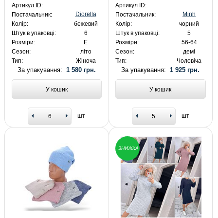
Артикул ID:
Артикул ID:
Diorella
Minh
Постачальник:
Постачальник:
Колір:
бежевий
Колір:
чорний
Штук в упаковці:
6
Штук в упаковці:
5
Розміри:
E
Розміри:
56-64
Сезон:
літо
Сезон:
демі
Тип:
Жіноча
Тип:
Чоловіча
За упакування:
1 580 грн.
За упакування:
1 925 грн.
У кошик
У кошик
шт
шт
ЗНИЖКА