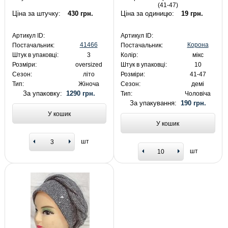
(41-47)
Ціна за штучку:
430 грн.
Ціна за одиницю:
19 грн.
Артикул ID:
Артикул ID:
41466
Корона
Постачальник:
Постачальник:
Штук в упаковці:
3
Колір:
мікс
Розміри:
oversized
Штук в упаковці:
10
Сезон:
літо
Розміри:
41-47
Тип:
Жіноча
Сезон:
демі
За упаковку:
1290 грн.
Тип:
Чоловіча
За упакування:
190 грн.
У кошик
У кошик
шт
шт