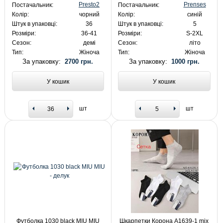
Presto2
Prenses
Постачальник:
Постачальник:
Колір:
чорний
Колір:
синій
Штук в упаковці:
36
Штук в упаковці:
5
Розміри:
36-41
Розміри:
S-2XL
Сезон:
демі
Сезон:
літо
Тип:
Жіноча
Тип:
Жіноча
За упаковку:
2700 грн.
За упаковку:
1000 грн.
У кошик
У кошик
шт
шт
Футболка 1030 black MIU MIU
Шкарпетки Корона A1639-1 mix