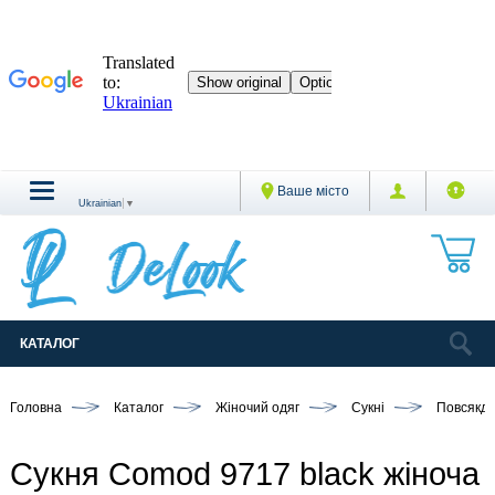
Ваше місто
Ukrainian
▼
КАТАЛОГ
Головна
Каталог
Жіночий одяг
Сукні
Повсякде
Сукня Comod 9717 black жіноча