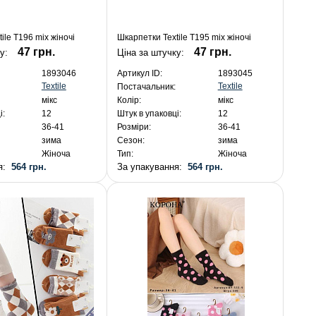
ile T196 mix жіночі
Шкарпетки Textile T195 mix жіночі
47 грн.
47 грн.
ку:
Ціна за штучку:
1893046
Артикул ID:
1893045
Textile
Textile
Постачальник:
мікс
Колір:
мікс
і:
12
Штук в упаковці:
12
36-41
Розміри:
36-41
зима
Сезон:
зима
Жіноча
Тип:
Жіноча
ня:
564 грн.
За упакування:
564 грн.