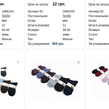
рн.
22 грн.
Ціна за штуку:
Ціна за штуку
1886163
Артикул ID:
1886160
Артикул ID:
Textile
Textile
Постачальник:
Постачальник:
мікс
Колір:
мікс
Колір:
12
Штук в упаковці:
12
Штук в упаковц
36-40
Розміри:
38-40
Розміри:
зима
Сезон:
зима
Сезон:
Жіноча
Тип:
Жіноча
Тип:
рн.
За упакування:
264 грн.
За упакуван