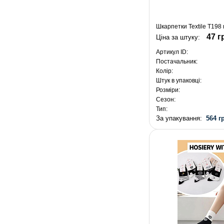
Шкарпетки Textile T198 
47 г
Ціна за штуку:
Артикул ID:
Постачальник:
Колір:
Штук в упаковці:
Розміри:
Сезон:
Тип:
За упакування:
564 г