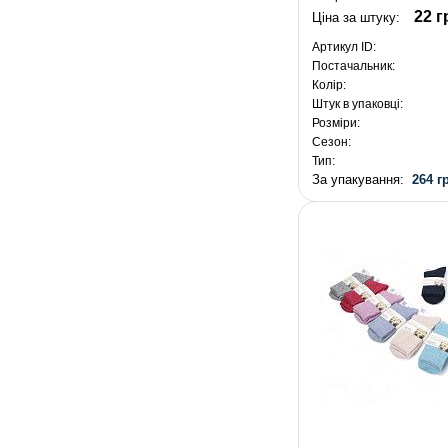
22 г
Ціна за штуку:
Артикул ID:
Постачальник:
Колір:
Штук в упаковці:
Розміри:
Сезон:
Тип:
За упакування:
264 г