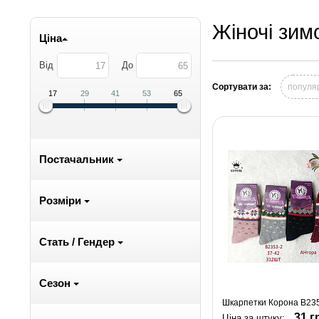
Жіночі зим
Ціна
Від
До
Сортувати за:
популя
17
29
41
53
65
Постачальник
Розміри
Стать / Гендер
Сезон
Шкарпетки Корона B2353
31 г
Ціна за штуку: