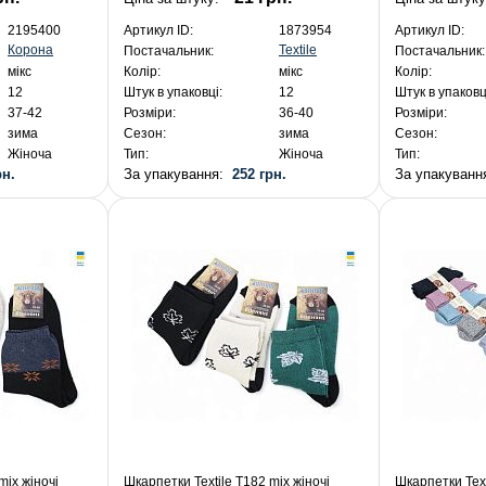
2195400
Артикул ID:
1873954
Артикул ID:
Корона
Textile
Постачальник:
Постачальник:
мікс
Колір:
мікс
Колір:
12
Штук в упаковці:
12
Штук в упаковц
37-42
Розміри:
36-40
Розміри:
зима
Сезон:
зима
Сезон:
Жіноча
Тип:
Жіноча
Тип:
рн.
За упакування:
252 грн.
За упакуван
mix жіночі
Шкарпетки Textile T182 mix жіночі
Шкарпетки Text