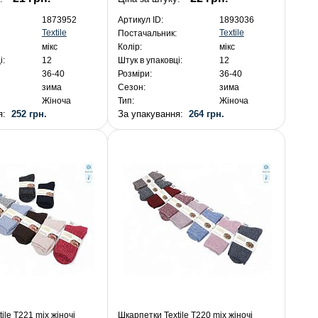
1873952
Артикул ID:
1893036
Textile
Textile
Постачальник:
мікс
Колір:
мікс
і:
12
Штук в упаковці:
12
36-40
Розміри:
36-40
зима
Сезон:
зима
Жіноча
Тип:
Жіноча
ня:
252 грн.
За упакування:
264 грн.
ile T221 mix жіночі
Шкарпетки Textile T220 mix жіночі