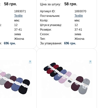
58 грн.
58 грн.
:
Ціна за штуку:
1893071
Артикул ID:
1893070
Textile
Textile
Постачальник:
мікс
Колір:
мікс
і:
12
Штук в упаковці:
12
37-41
Розміри:
37-41
зима
Сезон:
зима
Жіноча
Тип:
Жіноча
ня:
696 грн.
За упакування:
696 грн.