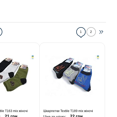
1
2
ile T163 mix жіночі
Шкарпетки Textile T189 mix жіночі
21 грн.
22 грн.
у:
Ціна за штуку: