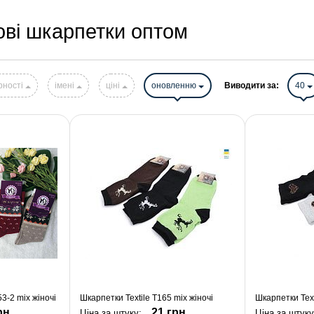
ові шкарпетки оптом
рності
імені
ціні
оновленню
Виводити за:
40
-2 mix жіночі
Шкарпетки Textile T165 mix жіночі
Шкарпетки Text
рн.
21 грн.
Ціна за штуку:
Ціна за штук