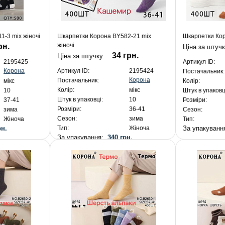
-3 mix жіночі
Шкарпетки Корона BY582-21 mix
Шкарпетки Кор
жіночі
рн.
Ціна за штуч
34 грн.
Ціна за штучку:
2195425
Артикул ID:
Корона
Артикул ID:
2195424
Постачальник:
Корона
Постачальник:
мікс
Колір:
Колір:
мікс
10
Штук в упаковц
Штук в упаковці:
10
37-41
Розміри:
Розміри:
36-41
зима
Сезон:
Сезон:
зима
Жіноча
Тип:
рн.
За упакуван
Тип:
Жіноча
За упакування:
340 грн.