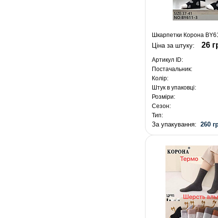
Шкарпетки Корона BY611
26 г
Ціна за штуку:
Артикул ID:
Постачальник:
Колір:
Штук в упаковці:
Розміри:
Сезон:
Тип:
За упакування:
260 г