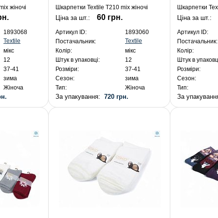
mix жіночі
Шкарпетки Textile T210 mix жіночі
Шкарпетки Text
рн.
60 грн.
Ціна за шт.:
Ціна за шт.:
1893068
Артикул ID:
1893060
Артикул ID:
Textile
Textile
Постачальник:
Постачальник:
мікс
Колір:
мікс
Колір:
12
Штук в упаковці:
12
Штук в упаковц
37-41
Розміри:
37-41
Розміри:
зима
Сезон:
зима
Сезон:
Жіноча
Тип:
Жіноча
Тип:
рн.
За упакування:
720 грн.
За упакуван