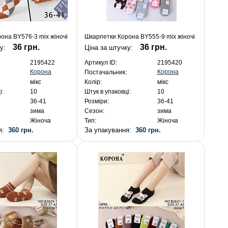
она BY576-3 mix жіночі
Шкарпетки Корона BY555-9 mix жіночі
36 грн.
36 грн.
ку:
Ціна за штучку:
2195422
Артикул ID:
2195420
Корона
Корона
Постачальник:
мікс
Колір:
мікс
і:
10
Штук в упаковці:
10
36-41
Розміри:
36-41
зима
Сезон:
зима
Жіноча
Тип:
Жіноча
ня:
360 грн.
За упакування:
360 грн.