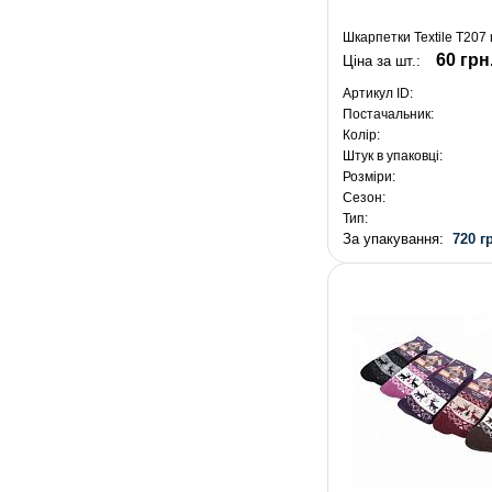
Шкарпетки Textile T207 
60 грн
Ціна за шт.:
Артикул ID:
Постачальник:
Колір:
Штук в упаковці:
Розміри:
Сезон:
Тип:
За упакування:
720 г