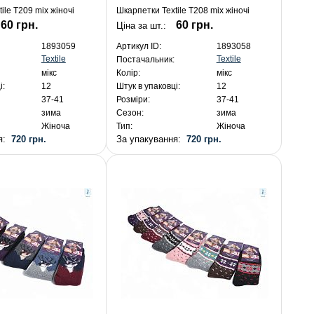
ile T209 mix жіночі
Шкарпетки Textile T208 mix жіночі
60 грн.
60 грн.
Ціна за шт.:
1893059
Артикул ID:
1893058
Textile
Textile
Постачальник:
мікс
Колір:
мікс
і:
12
Штук в упаковці:
12
37-41
Розміри:
37-41
зима
Сезон:
зима
Жіноча
Тип:
Жіноча
ня:
720 грн.
За упакування:
720 грн.