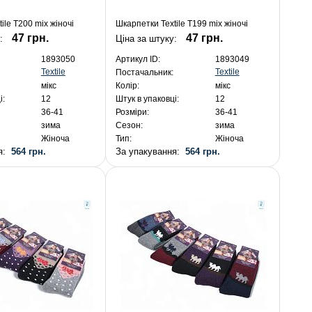
ile T200 mix жіночі
Шкарпетки Textile T199 mix жіночі
47 грн.
47 грн.
:
Ціна за штуку:
1893050
Артикул ID:
1893049
Textile
Textile
Постачальник:
мікс
Колір:
мікс
і:
12
Штук в упаковці:
12
36-41
Розміри:
36-41
зима
Сезон:
зима
Жіноча
Тип:
Жіноча
ня:
564 грн.
За упакування:
564 грн.