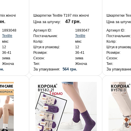
mix жіночі
Шкарпетки Textile T197 mix жіночі
Шкарпетки Text
рн.
47 грн.
Ціна за штучку:
Ціна за штуч
1893048
Артикул ID:
1893047
Артикул ID:
Textile
Textile
Постачальник:
Постачальник:
мікс
Колір:
мікс
Колір:
12
Штук в упаковці:
12
Штук в упаковц
36-41
Розміри:
36-41
Розміри:
зима
Сезон:
зима
Сезон:
Жіноча
Тип:
Жіноча
Тип:
рн.
За упакування:
564 грн.
За упакуван