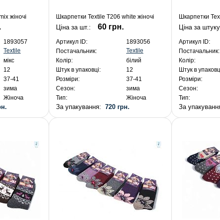
mix жіночі
Шкарпетки Textile T206 white жіночі
Шкарпетки Text
.
60 грн.
Ціна за шт.:
Ціна за штуку
1893057
Артикул ID:
1893056
Артикул ID:
Textile
Textile
Постачальник:
Постачальник:
мікс
Колір:
білий
Колір:
12
Штук в упаковці:
12
Штук в упаковц
37-41
Розміри:
37-41
Розміри:
зима
Сезон:
зима
Сезон:
Жіноча
Тип:
Жіноча
Тип:
рн.
За упакування:
720 грн.
За упакуван