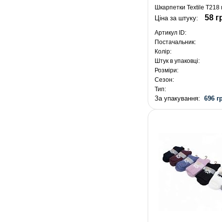
Шкарпетки Textile T218 
58 г
Ціна за штуку:
Артикул ID:
Постачальник:
Колір:
Штук в упаковці:
Розміри:
Сезон:
Тип:
За упакування:
696 г