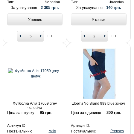
Тип:
Чоловіча
Тип:
Чоловіча
За упакування:
2 305 грн.
За упакування:
140 грн.
У кошик
У кошик
шт
шт
Футболка Алія 17059 grey
Шорти No Brand 999 blue жіночі
чоловіча
Ціна за штучку:
95 грн.
Ціна за одиницю:
200 грн.
Артикул ID:
Артикул ID:
Алія
Prenses
Постачальник:
Постачальник: