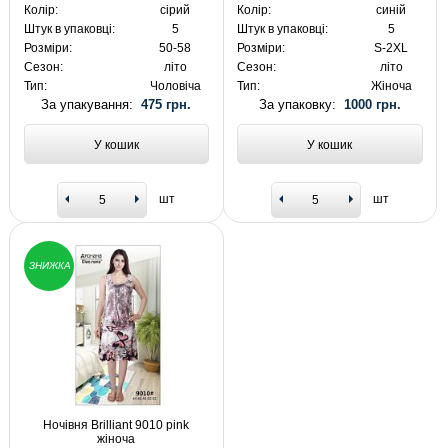
Колір:
сірий
Колір:
синій
Штук в упаковці:
5
Штук в упаковці:
5
Розміри:
50-58
Розміри:
S-2XL
Сезон:
літо
Сезон:
літо
Тип:
Чоловіча
Тип:
Жіноча
За упакування:
475 грн.
За упаковку:
1000 грн.
У кошик
У кошик
шт
шт
ЗНИЖКА
Ночівня Brilliant 9010 pink
жіноча