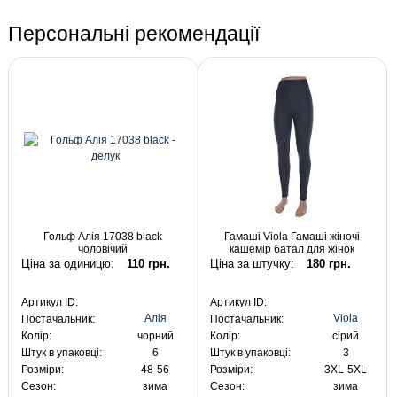
Персональні рекомендації
Гольф Алія 17038 black
Гамаші Viola Гамаші жіночі
чоловічий
кашемір батал для жінок
Ціна за одиницю:
110 грн.
Ціна за штучку:
180 грн.
Артикул ID:
Артикул ID:
Алія
Viola
Постачальник:
Постачальник:
Колір:
чорний
Колір:
сірий
Штук в упаковці:
6
Штук в упаковці:
3
Розміри:
48-56
Розміри:
3XL-5XL
Сезон:
зима
Сезон:
зима