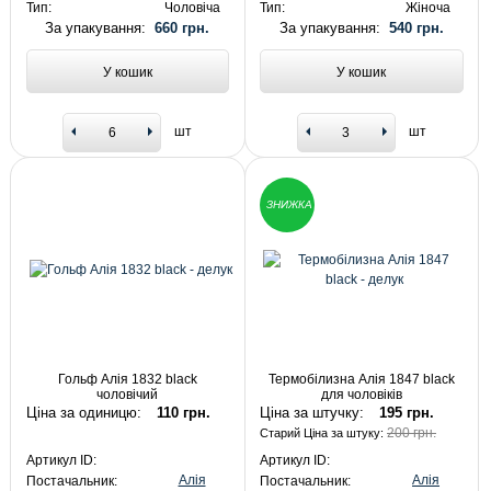
Тип:
Чоловіча
Тип:
Жіноча
За упакування:
660 грн.
За упакування:
540 грн.
У кошик
У кошик
шт
шт
ЗНИЖКА
Гольф Алія 1832 black
Термобілизна Алія 1847 black
чоловічий
для чоловіків
Ціна за одиницю:
110 грн.
Ціна за штучку:
195 грн.
200 грн.
Старий Ціна за штуку:
Артикул ID:
Артикул ID:
Алія
Алія
Постачальник:
Постачальник: