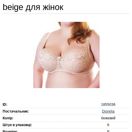
beige для жінок
ID:
1855036
Diorella
Постачальник:
Колір:
бежевий
Штук в упаковці:
6
Розміри:
E