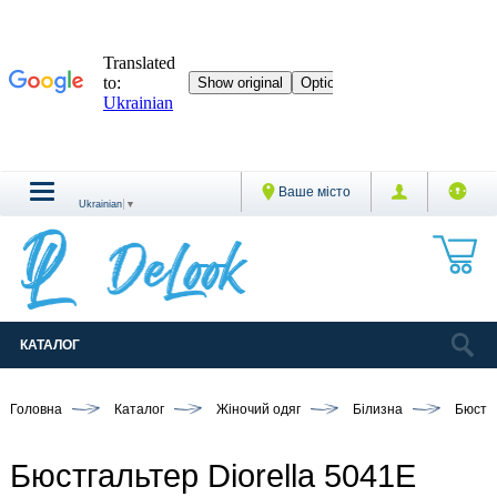
Ваше місто
Ukrainian
▼
КАТАЛОГ
Головна
Каталог
Жіночий одяг
Білизна
Бюстг
Бюстгальтер Diorella 5041E