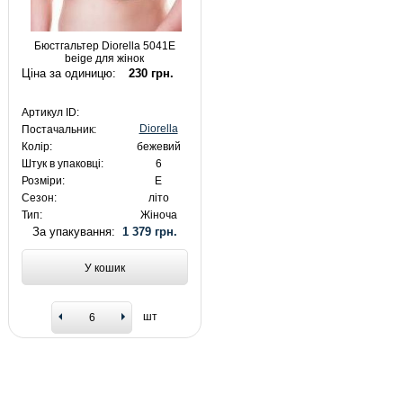
Бюстгальтер Diorella 5041E
beige для жінок
Ціна за одиницю:
230 грн.
Артикул ID:
Diorella
Постачальник:
Колір:
бежевий
Штук в упаковці:
6
Розміри:
E
Сезон:
літо
Тип:
Жіноча
За упакування:
1 379 грн.
У кошик
шт