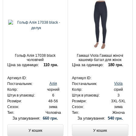
Гольф Алія 17038 black
Гамаші Viola Гамаші жіночі
чоловічий
кашемір батал для жінок
Ціна за одиницю:
110 грн.
Ціна за одиницю:
180 грн.
Артикул ID:
Артикул ID:
Алія
Viola
Постачальник:
Постачальник:
Колір:
чорний
Колір:
сірий
Штук в упаковці:
6
Штук в упаковці:
3
Розміри:
48-56
Розміри:
3XL-5XL
Сезон:
зима
Сезон:
зима
Тип:
Чоловіча
Тип:
Жіноча
За упакування:
660 грн.
За упакування:
540 грн.
У кошик
У кошик