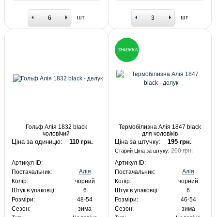
шт
шт
ЗНИЖКА
Гольф Алія 1832 black
Термобілизна Алія 1847 black
чоловічий
для чоловіків
Ціна за одиницю:
110 грн.
Ціна за штучку:
195 грн.
200 грн.
Старий Ціна за штуку:
Артикул ID:
Артикул ID:
Алія
Алія
Постачальник:
Постачальник:
Колір:
чорний
Колір:
чорний
Штук в упаковці:
6
Штук в упаковці:
6
Розміри:
48-54
Розміри:
46-54
Сезон:
зима
Сезон:
зима