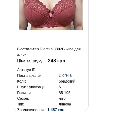
Бюстгальтер Diorella 8802G wine для
жінок
248 грн.
Ціна за штуку:
Артикул ID:
Diorella
Постачальник:
Колір:
бордовий
Штук в упаковці:
6
Розміри:
85-105
Сезон:
літо
Тип:
Жіноча
За упакування:
1 487 грн.