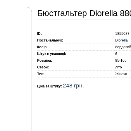
Бюстгальтер Diorella 88
ID:
1855087
Diorella
Постачальник:
Колір:
бордови
Штук в упаковці:
6
Розміри:
85-105
Сезон:
літо
Тип:
Жіноча
248 грн.
Ціна за штуку: