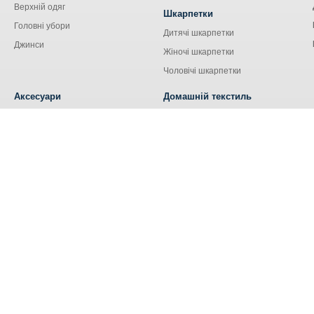
Верхній одяг
Шкарпетки
Головні убори
Дитячі шкарпетки
Джинси
Жіночі шкарпетки
Чоловічі шкарпетки
Аксесуари
Домашній текстиль
Сумки
Кухонний текстиль
Аксесуари для сім'ї
Наволочки
Ремені та пояси
Наматрацники
Шнурки
Носові хустки
Ковдри