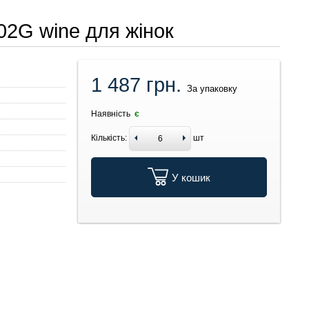
02G wine для жінок
1 487 грн.
За упаковку
й
Наявність
є
Кількість:
шт
У кошик