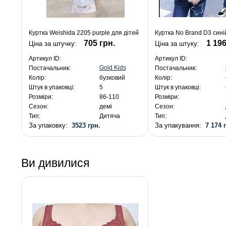
Куртка Weishida 2205 purple для дітей
Куртка No Brand D3 сині
705 грн.
1 196
Ціна за штучку:
Ціна за штуку:
Артикул ID:
Артикул ID:
Gold Kids
Постачальник:
Постачальник:
Колір:
бузковий
Колір:
Штук в упаковці:
5
Штук в упаковці:
Розміри:
86-110
Розміри:
Сезон:
демі
Сезон:
Тип:
Дитяча
Тип:
За упаковку:
3523 грн.
За упакування:
7 174 
1 196 грн.
Ви дивилися