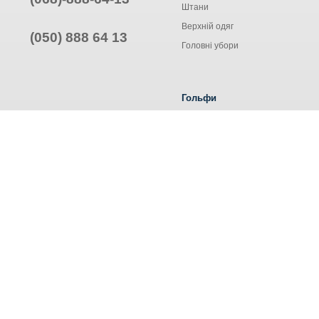
Штани
Верхній одяг
(050) 888 64 13
Головні убори
Гольфи
Жіночі гольфи
Чоловічі гольфи
Труси ALEXA
© Інтернет-магазин одягу, 2025