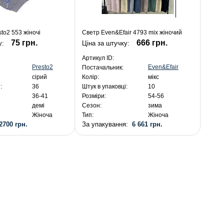
to2 553 жіночі
Светр Even&Efair 4793 mix жіночий
75 грн.
666 грн.
у:
Ціна за штучку:
Артикул ID:
Presto2
Even&Efair
Постачальник:
сірий
Колір:
мікс
:
36
Штук в упаковці:
10
36-41
Розміри:
54-56
демі
Сезон:
зима
Жіноча
Тип:
Жіноча
2700 грн.
За упакування:
6 661 грн.