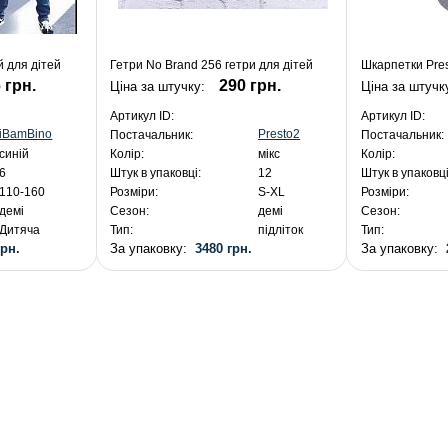
й для дітей
Гетри No Brand 256 гетри для дітей
Шкарпетки Pres
 грн.
290 грн.
Ціна за штучку:
Ціна за штучк
Артикул ID:
Артикул ID:
iBamBino
Presto2
Постачальник:
Постачальник:
синій
Колір:
мікс
Колір:
6
Штук в упаковці:
12
Штук в упаковці
110-160
Розміри:
S-XL
Розміри:
демі
Сезон:
демі
Сезон:
Дитяча
Тип:
підліток
Тип:
грн.
За упаковку:
3480 грн.
За упаковку: