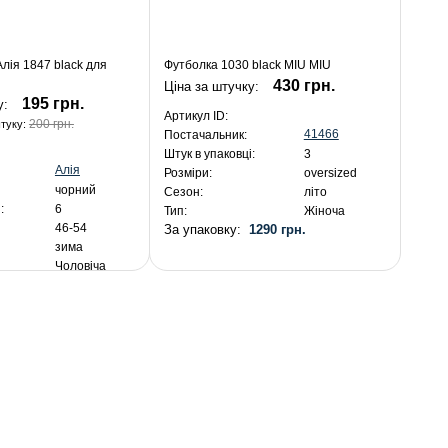
лія 1847 black для
Футболка 1030 black MIU MIU
430 грн.
Ціна за штучку:
195 грн.
у:
Артикул ID:
200 грн.
штуку:
41466
Постачальник:
Штук в упаковці:
3
Алія
Розміри:
oversized
чорний
Сезон:
літо
:
6
Тип:
Жіноча
46-54
За упаковку:
1290 грн.
зима
Чоловіча
я:
1 170 грн.