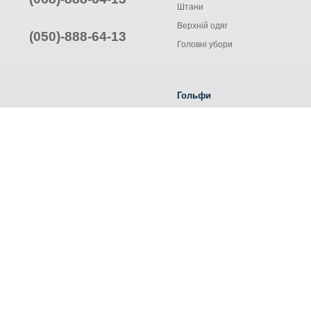
Штани
Верхній одяг
(050)-888-64-13
Головні убори
Гольфи
Жіночі гольфи
Чоловічі гольфи
Труси ALEXA
© Інтернет-магазин одягу, 2025