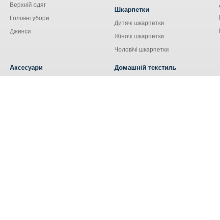
Верхній одяг
Шкарпетки
Головні убори
Дитячі шкарпетки
Джинси
Жіночі шкарпетки
Чоловічі шкарпетки
Аксесуари
Домашній текстиль
Сумки
Кухонний текстиль
Аксесуари для сім'ї
Наволочки
Ремені та пояси
Наматрацники
Шнурки
Носові хустки
Ковдри