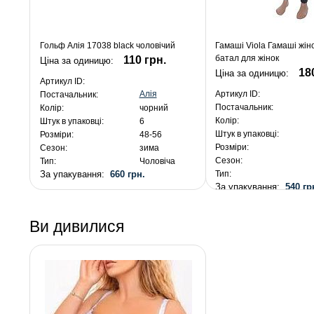
Гольф Алія 17038 black чоловічий
Гамаші Viola Гамаші жін
батал для жінок
110 грн.
Ціна за одиницю:
18
Ціна за одиницю:
Артикул ID:
Алія
Артикул ID:
Постачальник:
Постачальник:
Колір:
чорний
Колір:
Штук в упаковці:
6
Штук в упаковці:
Розміри:
48-56
Розміри:
Сезон:
зима
Сезон:
Тип:
Чоловіча
За упакування:
660 грн.
Тип:
За упакування:
540 гр
Ви дивилися