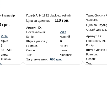
очі кашемір
Гольф Алія 1832 black чоловічий
Термобілизна А
чоловіків
110 грн.
Ціна за одиницю:
0 грн.
Ціна за штучк
Артикул ID:
Старий Ціна за 
Алія
Постачальник:
Viola
Артикул ID:
Колір:
чорний
Постачальник:
сірий
Штук в упаковці:
6
Колір:
3
Розміри:
48-54
Штук в упаковці
3XL-5XL
Сезон:
зима
Розміри:
зима
Тип:
Чоловіча
Сезон:
За упакування:
660 грн.
Жіноча
н.
Тип:
За упакуванн