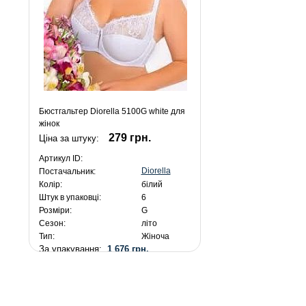
Бюстгальтер Diorella 5100G white для
жінок
279 грн.
Ціна за штуку:
Артикул ID:
Diorella
Постачальник:
Колір:
білий
Штук в упаковці:
6
Розміри:
G
Сезон:
літо
Тип:
Жіноча
За упакування:
1 676 грн.