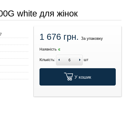
00G white для жінок
1 676 грн.
7
За упаковку
Наявність
є
Кількість:
шт
У кошик